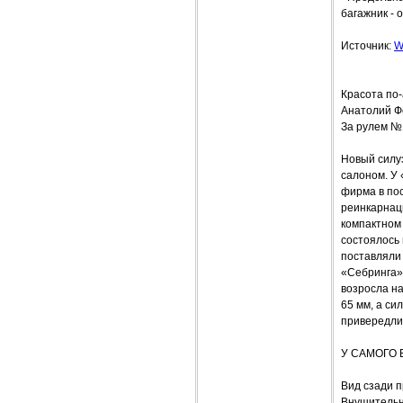
багажник - 
Источник:
W
Красота по
Анатолий 
За рулем №
Новый силу
салоном. У
фирма в по
реинкарнаци
компактном 
состоялось
поставляли 
«Себринга» 
возросла на
65 мм, а си
привередли
У САМОГО 
Вид сзади п
Внушительн