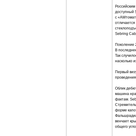
Российским
доступный S
с «AWтомато
отличается 
стеклоподъе
Sebring Cab
Поколение 2
В последне
Так случило
насколько 
Первый визу
проведения
Облик дебют
машина нрав
фактам. Seb
Стремительн
форме капот
Фальшрадиа
венчает кры
общего угл