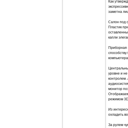
Как утвержд
экспрессивн
заметна ли
Салон под 
Пластик при
оставленны
капли элега
Приборная 
способству.
компьютера,
Центральны
уровне и не
контролем.
аудиосисте
монитор по
Отображаема
режимом 3D 
Из интерес
охладить во
За рулем чу