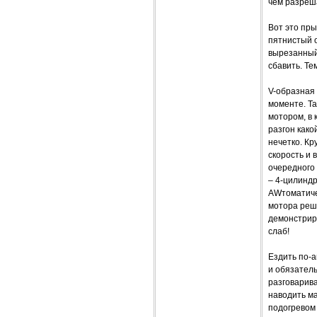
чем разреш
Вот это пры
пятнистый о
вырезанный
сбавить. Те
V-образная
моменте. Т
мотором, в 
разгон како
нечетко. К
скорость и
очередного 
– 4-цилиндр
AWтоматиче
мотора реш
демонстрир
слаб!
Ездить по-
и обязатель
разговарива
наводить м
подогревом