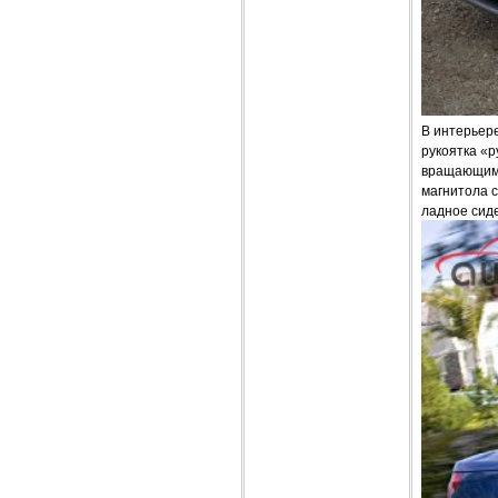
В интерьере
рукоятка «
вращающими
магнитола 
ладное сид