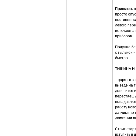
Пришлось не
просто опу
постоянных 
левого пере
включаются
приборов.
Подушка бе
с тыльной 
быстро.
ТИШИНА И 
...царят в 
выезде на т
доносится и
перестаешь 
попадаются 
работу ново
датчики не 
движении по
Стоит старт
вступить в 