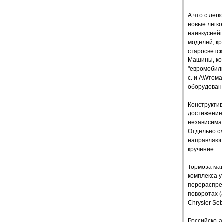
А что с ле
новые легк
наивкусней
моделей, кр
старосветск
Машины, кот
"евромобили
с. и AWтом
оборудовани
Конструкти
достижение
независима
Отдельно сл
направляющ
кручение.
Тормоза ма
комплекса у
перераспре
поворотах (
Chrysler Se
Российско-