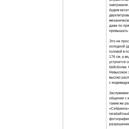
завтракали.
будем ката
двухлитровы
механическо
даже по пря
превышать н
Это не прос
холодной (д
головой в п
176 см, а в
устроится с
бейсболки. 
Невысокое з
высоко рас
с индивидуа
Заслуживает
общение с к
таким же ра
«Себринга»
гигабайтный
фотографиям
разрешение