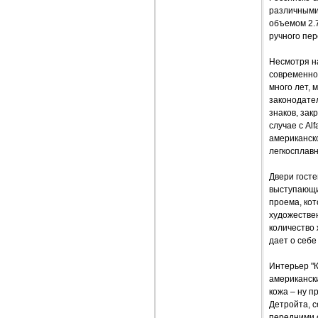
различными
объемом 2.7
ручного пер
Несмотря на
современно.
много лет, 
законодате
знаков, за
случае с Al
американск
легкосплавн
Двери госте
выступающи
проема, кот
художествен
количество 
дает о себе
Интерьер "К
американск
кожа – ну п
Детройта, 
передними 