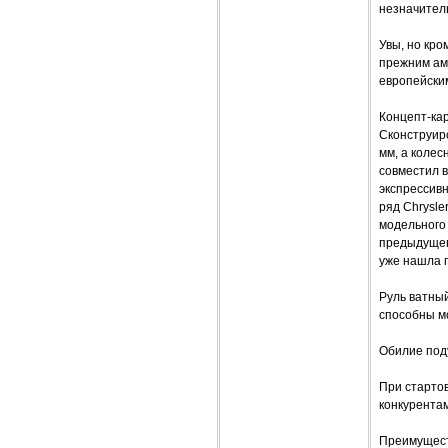
незначител
Увы, но кро
прежним аме
европейски
Концепт-кар
Сконструир
мм, а колес
совместил в
экспрессив
ряд Chrysle
модельного 
предыдущего
уже нашла п
Руль ватный
способны м
Обилие под
При стартов
конкурента
Преимущест