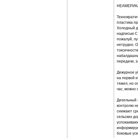
НЕАМЕРИК
Технократи
пластика п
Холодный ди
надписью C
пожалуй, лу
нетрудно. О
токсичност
набалдашник
передачи, з
Дежурное уп
на первой и
тяжел, но о
час, можно 
Дизельный 
контролю не
снижают ср
сельских д
успокаиваюс
информирует
боковые ус