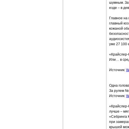
шумным. Зат
езде – в дев
Главное на
главный ко
кожаной об
безопаснос
аудиосистем
уже 27 100 
«Крайслер-
Или… в сре
Источник:
W
Одна голов
За рулем №
Источник:
W
«Крайслер-
лучше – мяг
«Себринга К
при замера
крышей можн