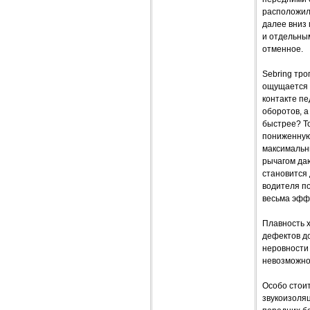
расположилс
далее вниз
и отдельным
отменное.
Sebring тро
ощущается 
контакте п
оборотов, а
быстрее? То
пониженную 
максимальн
рычагом да
становится 
водителя п
весьма эфф
Плавность х
дефектов до
неровности 
невозможно 
Особо стоит
звукоизоля