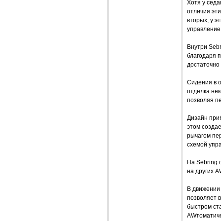
Хотя у седа
отличия эти
вторых, у 
управление
Внутри Sebr
благодаря 
достаточно
Сидения в о
отделка нек
позволяя п
Дизайн приб
этом созда
рычагом пе
схемой упр
На Sebring 
на других A
В движении 
позволяет в
быстром ста
AWтоматиче