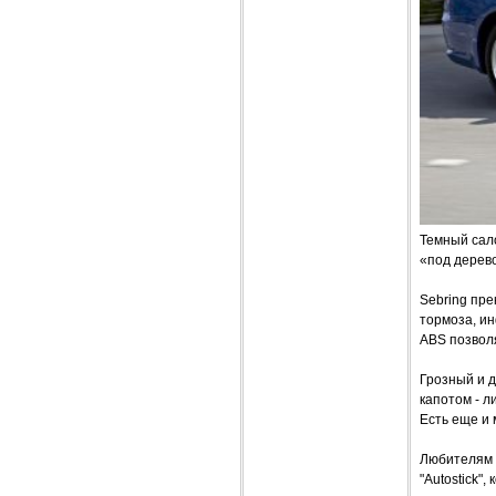
Темный сало
«под дерево
Sebring пре
тормоза, и
ABS позвол
Грозный и 
капотом - л
Есть еще и 
Любителям 
"Autostick"