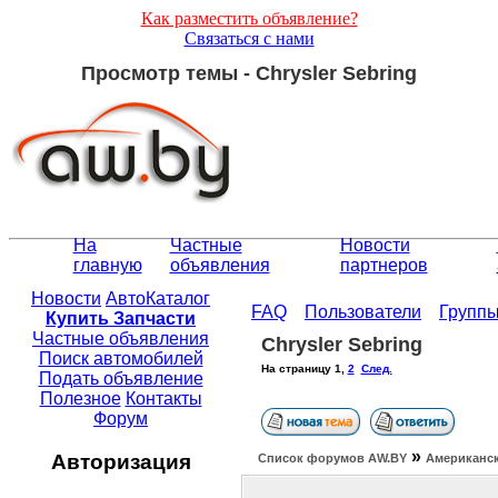
Как разместить объявление?
Связаться с нами
Просмотр темы - Chrysler Sebring
На
Частные
Новости
главную
объявления
партнеров
Новости
АвтоКаталог
FAQ
Пользователи
Групп
Купить Запчасти
Частные объявления
Chrysler Sebring
Поиск автомобилей
На страницу
1
,
2
След.
Подать объявление
Полезное
Контакты
Форум
»
Авторизация
Список форумов АW.BY
Американск