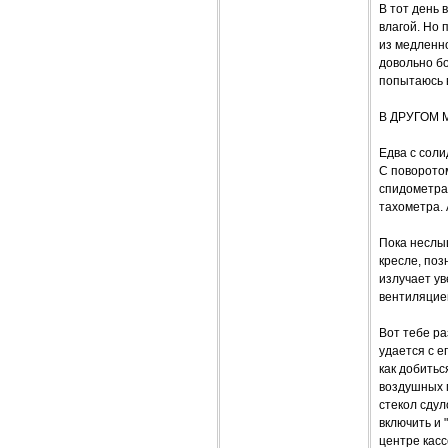
В тот день 
влагой. Но 
из медленн
довольно бо
попытаюсь в
В ДРУГОМ 
Едва с соли
С поворото
спидометра 
тахометра. 
Пока неслы
кресле, по
излучает ув
вентиляцие
Вот тебе ра
удается с е
как добитьс
воздушных п
стекол сдул
включить и 
центре кас