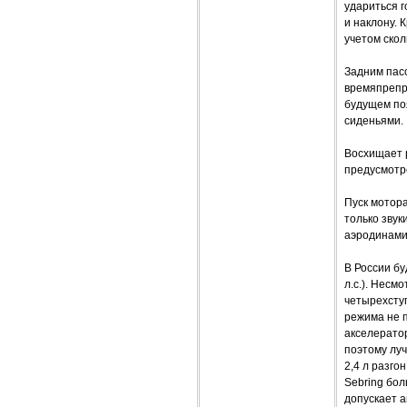
удариться г
и наклону. 
учетом скол
Задним пасс
времяпрепр
будущем по
сиденьями.
Восхищает 
предусмотре
Пуск мотор
только зву
аэродинами
В России бу
л.с.). Несм
четырехсту
режима не 
акселератор
поэтому луч
2,4 л разго
Sebring бо
допускает а