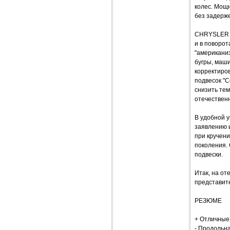
колес. Мощ
без задерж
CHRYSLER S
и в поворот
"американиз
бугры, маши
корректиров
подвесок "С
снизить те
отечествен
В удобной у
заявлению и
при кручен
поколения. 
подвески.
Итак, на от
представит
РЕЗЮМЕ
+ Отличные 
- Продольна