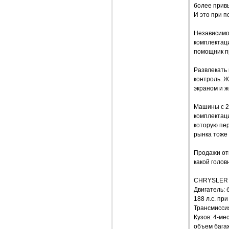
более прив
И это при 
Независимо
комплектаци
помощник п
Развлекать
контроль. 
экраном и ж
Машины с 2
комплектаци
которую пе
рынка тоже
Продажи отк
какой голов
CHRYSLER 
Двигатель: 
188 л.с. пр
Трансмисси
Кузов: 4-ме
объем багаж