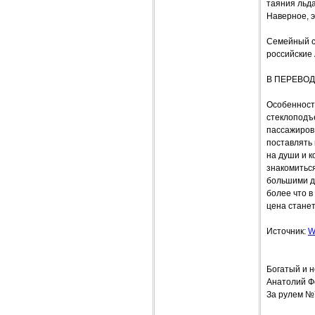
таяния льда
Наверное, э
Семейный с
российские 
В ПЕРЕВОД
Особенности
стеклоподъе
пассажиров 
поставлять
на души и к
знакомитьс
большими д
более что в
цена станет
Источник:
W
Богатый и 
Анатолий 
За рулем №