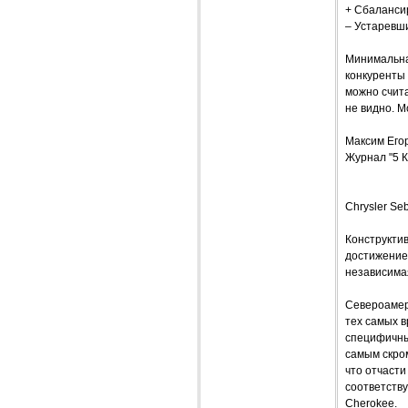
+ Сбалансир
– Устаревш
Минимальная
конкуренты
можно счита
не видно. 
Максим Его
Журнал "5 К
Chrysler Se
Конструкти
достижение
независима
Североамер
тех самых в
специфичны
самым скром
что отчаст
соответству
Cherokee.