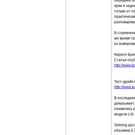
передних бо
арки и зад
только от п
практическ
разговарива
В стремлен
же время тр
из компром
Кирилл Бре
Статья опуб
http://www.ko
Тест-драйв 
http://www.a
В последнее
доказывает.
появились к
модели LХi.
Sebring дос
объемом 2,7