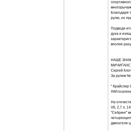
спортивного
многорычажн
Благодаря 
рулю, но пр
Подводя ито
духа и изящ
характерис
вполне раз
НАШЕ ЗНАКО
МИЧИГАНС
Сергей Кло
За рулем №
" Крайслер 
AWтосалоне
На отечеств
V6, 2,7 л, 
"Себринг" м
четырехцили
двигателя ц