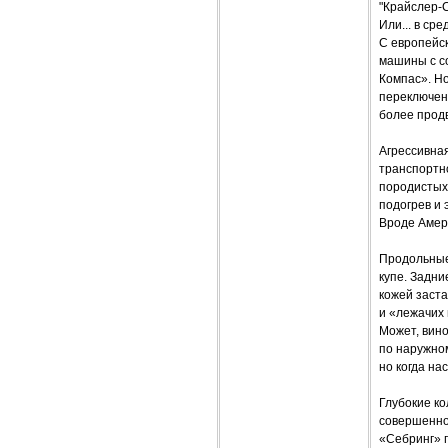
"Крайслер-
Или... в ср
С европейск
машины с со
Компас». Н
переключени
более прод
Агрессивна
транспортно
породистых 
подогрев и 
Вроде Амери
Продольные
купе. Задни
кожей заст
и «лежачих
Может, вин
по наружном
но когда на
Глубокие ко
совершенно
«Себринг» 