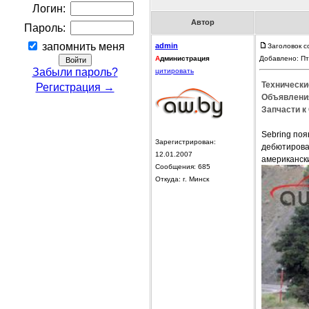
Логин:
Автор
Пароль:
запомнить меня
admin
Заголовок с
А
дминистрация
Добавлено: Пт
Забыли пароль?
цитировать
Технические
Регистрация →
Объявления
Запчасти к 
Sebring поя
Зарегистрирован:
дебютировал
12.01.2007
американск
Сообщения: 685
Откуда: г. Минск