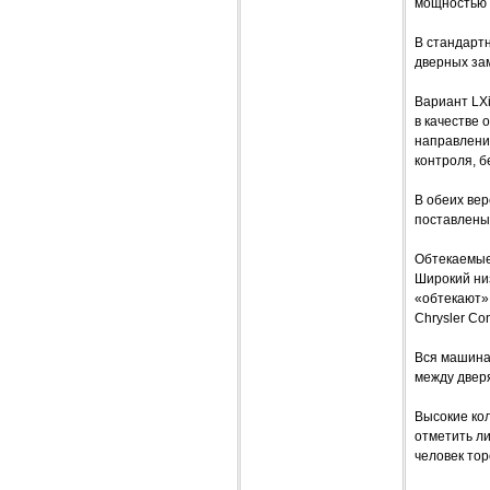
мощностью 1
В стандарт
дверных зам
Вариант LХ
в качестве 
направлени
контроля, 
В обеих вер
поставлены 
Обтекаемые
Широкий низ
«обтекают» 
Chrysler Co
Вся машина 
между дверя
Высокие ко
отметить ли
человек тор