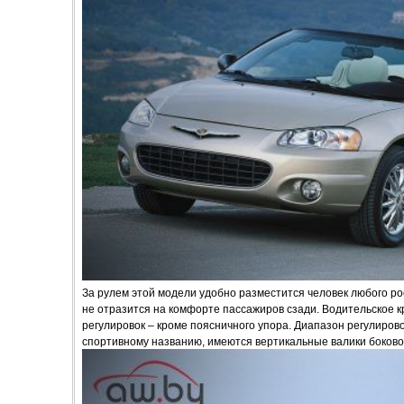
За рулем этой модели удобно разместится человек любого ро
не отразится на комфорте пассажиров сзади. Водительское к
регулировок – кроме поясничного упора. Диапазон регулировок
спортивному названию, имеются вертикальные валики боково