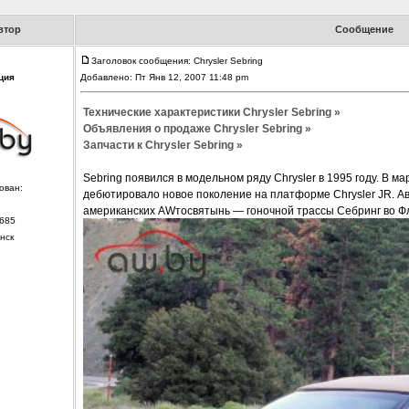
втор
Сообщение
Заголовок сообщения: Chrysler Sebring
ция
Добавлено: Пт Янв 12, 2007 11:48 pm
Технические характеристики Chrysler Sebring »
Объявления о продаже Chrysler Sebring »
Запчасти к Chrysler Sebring »
Sebring появился в модельном ряду Chrysler в 1995 году. В 
ован:
дебютировало новое поколение на платформе Chrysler JR. Ав
американских AWтосвятынь — гоночной трассы Себринг во Ф
685
нск