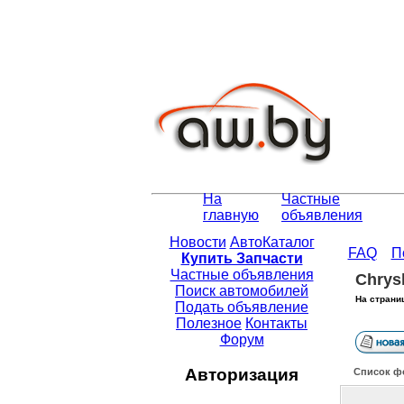
На
Частные
главную
объявления
Новости
АвтоКаталог
FAQ
П
Купить Запчасти
Частные объявления
Chrys
Поиск автомобилей
На страни
Подать объявление
Полезное
Контакты
Форум
Авторизация
Список ф