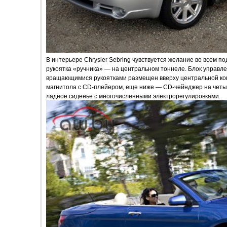
В интерьере Chrysler Sebring чувствуется желание во всем 
рукоятка «ручника» — на центральном тоннеле. Блок управл
вращающимися рукоятками размещен вверху центральной кон
магнитола с CD-плейером, еще ниже — CD-чейнджер на четы
ладное сиденье с многочисленными электрорегулировками.