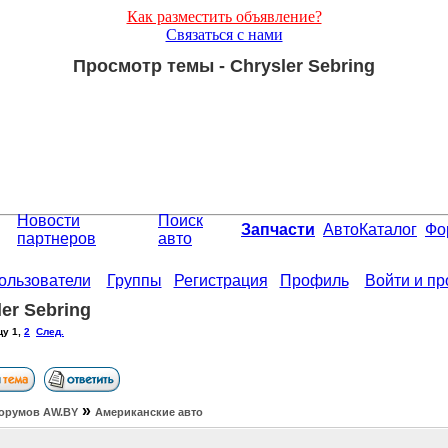
Как разместить объявление?
Связаться с нами
Просмотр темы - Chrysler Sebring
Новости
Поиск
Запчасти
АвтоКаталог
Фо
партнеров
авто
ользователи
Группы
Регистрация
Профиль
Войти и п
ler Sebring
цу
1
,
2
След.
»
орумов АW.BY
Американские авто