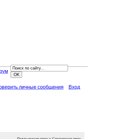
рум
роверить личные сообщения
Вход
Предыдущая тема
::
Следующая тема