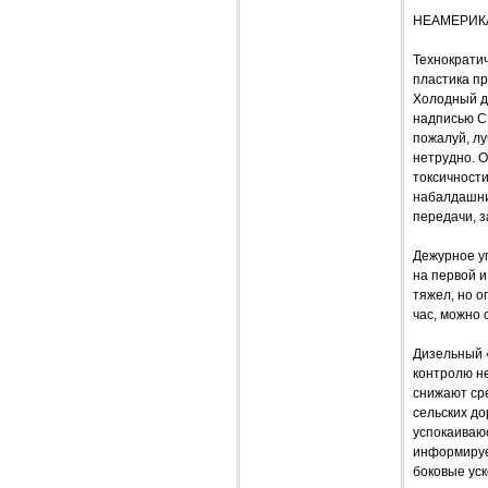
НЕАМЕРИК
Технократи
пластика п
Холодный ди
надписью C
пожалуй, лу
нетрудно. О
токсичност
набалдашник
передачи, з
Дежурное уп
на первой и
тяжел, но о
час, можно 
Дизельный 
контролю не
снижают ср
сельских д
успокаиваюс
информирует
боковые ус