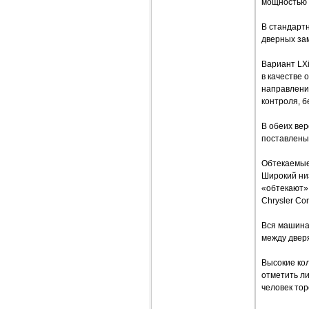
мощностью 1
В стандарт
дверных зам
Вариант LХ
в качестве 
направлени
контроля, 
В обеих вер
поставлены 
Обтекаемые
Широкий низ
«обтекают» 
Chrysler Co
Вся машина 
между дверя
Высокие ко
отметить ли
человек тор