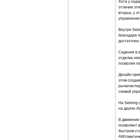
Хотя у седа
отличия эти
вторых, у 
управление
Внутри Sebr
благодаря 
достаточно
Сидения в о
отделка нек
позволяя п
Дизайн приб
этом созда
рычагом пе
схемой упр
На Sebring 
на других A
В движении 
позволяет в
быстром ста
AWтоматиче