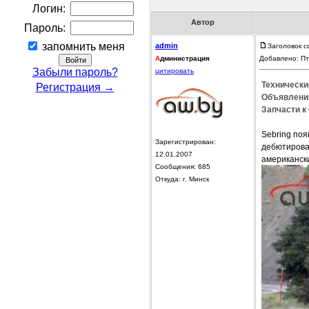
Логин:
Автор
Пароль:
запомнить меня
admin
Заголовок с
А
дминистрация
Добавлено: Пт
Забыли пароль?
цитировать
Технические
Регистрация →
Объявления
Запчасти к 
Sebring поя
Зарегистрирован:
дебютировал
12.01.2007
американск
Сообщения: 685
Откуда: г. Минск