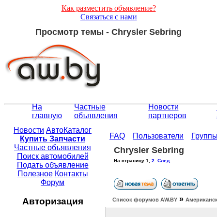
Как разместить объявление?
Связаться с нами
Просмотр темы - Chrysler Sebring
На
Частные
Новости
главную
объявления
партнеров
Новости
АвтоКаталог
FAQ
Пользователи
Групп
Купить Запчасти
Частные объявления
Chrysler Sebring
Поиск автомобилей
На страницу
1
,
2
След.
Подать объявление
Полезное
Контакты
Форум
»
Авторизация
Список форумов АW.BY
Американск