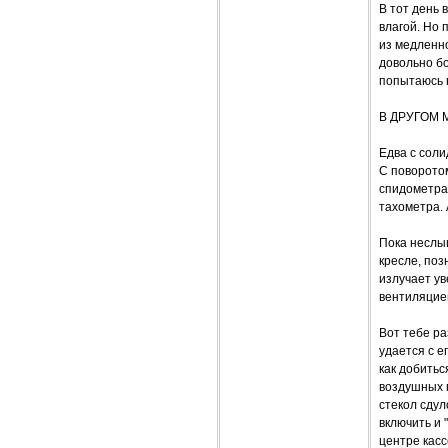
В тот день 
влагой. Но 
из медленн
довольно бо
попытаюсь в
В ДРУГОМ 
Едва с соли
С поворото
спидометра 
тахометра. 
Пока неслы
кресле, по
излучает ув
вентиляцие
Вот тебе ра
удается с е
как добитьс
воздушных п
стекол сдул
включить и 
центре кас