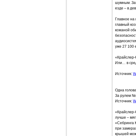
шумным. Зат
езде – в дев
Главное на
главный ко
кожаной об
безопаснос
аудиосистем
уже 27 100 
«Крайслер-
Или… в сре
Источник:
W
Одна голов
За рулем №
Источник:
W
«Крайслер-
лучше – мяг
«Себринга К
при замера
крышей можн