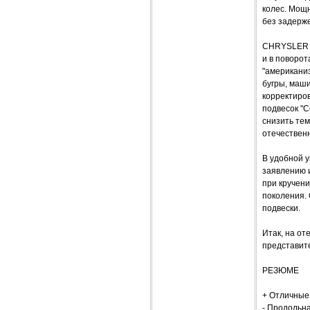
колес. Мощ
без задерж
CHRYSLER S
и в поворот
"американиз
бугры, маши
корректиров
подвесок "С
снизить те
отечествен
В удобной у
заявлению и
при кручен
поколения. 
подвески.
Итак, на от
представит
РЕЗЮМЕ
+ Отличные 
- Продольна