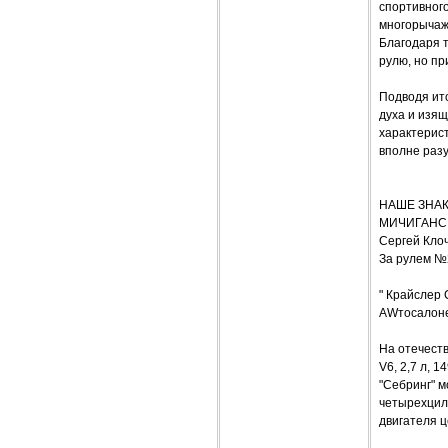
спортивного
многорычажн
Благодаря 
рулю, но пр
Подводя ито
духа и изящ
характерис
вполне раз
НАШЕ ЗНАКО
МИЧИГАНС
Сергей Кло
За рулем №
" Крайслер 
AWтосалоне
На отечеств
V6, 2,7 л, 
"Себринг" м
четырехцили
двигателя ц