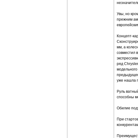
незначител
Увы, но кро
прежним аме
европейски
Концепт-кар
Сконструир
мм, а колес
совместил в
экспрессив
ряд Chrysle
модельного 
предыдущего
уже нашла п
Руль ватный
способны м
Обилие под
При стартов
конкурента
Преимущест