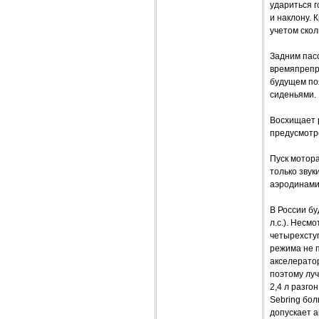
удариться г
и наклону. 
учетом скол
Задним пасс
времяпрепр
будущем по
сиденьями.
Восхищает 
предусмотре
Пуск мотор
только зву
аэродинами
В России бу
л.с.). Несм
четырехсту
режима не 
акселератор
поэтому луч
2,4 л разго
Sebring бо
допускает а