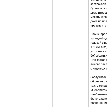
завтракали.
будем ката
двухлитровы
механическо
даже по пря
превышать н
Это не прос
холодной (д
головой в п
176 см, а в
устроится с
бейсболки. 
Невысокое з
высоко рас
с индивидуа
Заслуживает
общение с к
таким же ра
«Себринга»
гигабайтный
фотографиям
разрешение