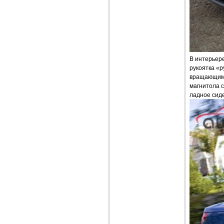
В интерьере
рукоятка «
вращающими
магнитола 
ладное сид