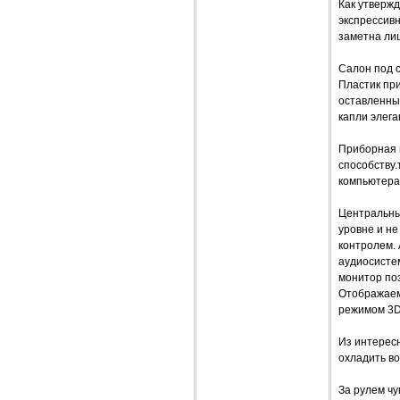
Как утвержд
экспрессивн
заметна ли
Салон под 
Пластик при
оставленны
капли элега
Приборная 
способству.
компьютера,
Центральны
уровне и не
контролем.
аудиосисте
монитор по
Отображаема
режимом 3D 
Из интерес
охладить во
За рулем чу