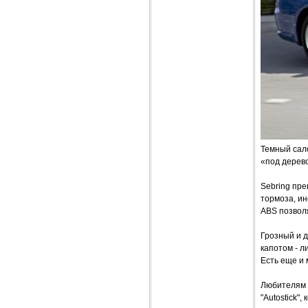
Темный сало
«под дерево
Sebring пре
тормоза, и
ABS позвол
Грозный и 
капотом - л
Есть еще и 
Любителям 
"Autostick"