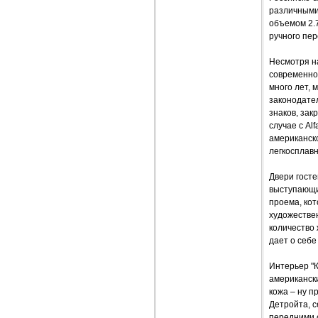
различными
объемом 2.7
ручного пер
Несмотря на
современно.
много лет, 
законодате
знаков, за
случае с Al
американск
легкосплавн
Двери госте
выступающи
проема, кот
художествен
количество 
дает о себе
Интерьер "К
американск
кожа – ну п
Детройта, 
передними 