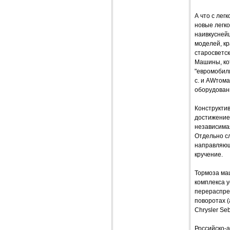
А что с ле
новые легк
наивкусней
моделей, кр
старосветск
Машины, кот
"евромобили
с. и AWтом
оборудовани
Конструкти
достижение
независима
Отдельно сл
направляющ
кручение.
Тормоза ма
комплекса у
перераспре
поворотах (
Chrysler Se
Российско-