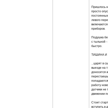
Пришлось не
просто опу
постоянных 
левого пере
включаются
приборов.
Подушка бе
с тыльной 
быстро.
ТИШИНА И 
...царят в 
выезде на т
доносится и
перестаешь 
попадаются 
работу ново
датчики не 
движении по
Стоит старт
вступить в 