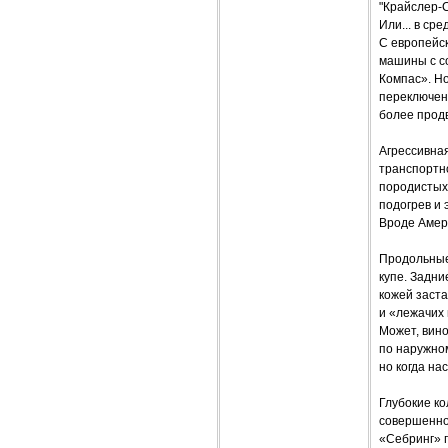
"Крайслер-
Или... в ср
С европейск
машины с со
Компас». Н
переключени
более прод
Агрессивна
транспортно
породистых 
подогрев и 
Вроде Амери
Продольные
купе. Задни
кожей заст
и «лежачих
Может, вин
по наружном
но когда на
Глубокие ко
совершенно
«Себринг» 