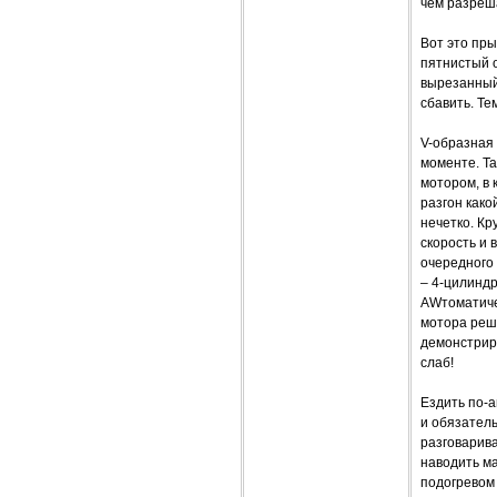
чем разреш
Вот это пры
пятнистый о
вырезанный
сбавить. Те
V-образная
моменте. Т
мотором, в 
разгон како
нечетко. К
скорость и
очередного 
– 4-цилиндр
AWтоматиче
мотора реш
демонстрир
слаб!
Ездить по-
и обязатель
разговарива
наводить м
подогревом