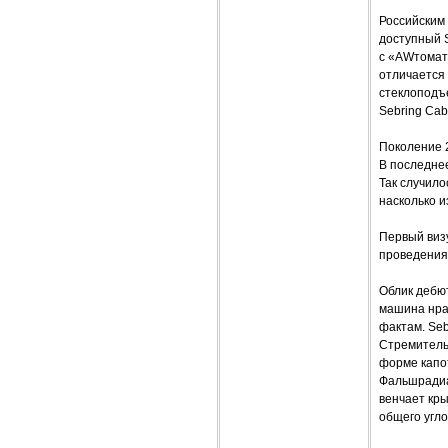
Российским
доступный S
с «AWтомато
отличается 
стеклоподъе
Sebring Cab
Поколение 2
В последне
Так случило
насколько 
Первый визу
проведения
Облик дебют
машина нрав
фактам. Seb
Стремительн
форме капот
Фальшрадиа
венчает кры
общего угл