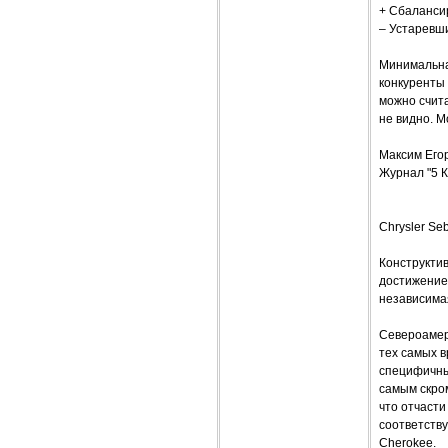
+ Сбалансир
– Устаревш
Минимальная
конкуренты
можно счита
не видно. 
Максим Его
Журнал "5 К
Chrysler Se
Конструкти
достижение
независима
Североамер
тех самых в
специфичны
самым скром
что отчаст
соответству
Cherokee.