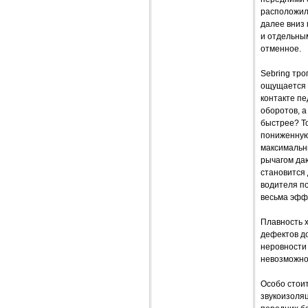
расположилс
далее вниз
и отдельным
отменное.
Sebring тро
ощущается 
контакте п
оборотов, а
быстрее? То
пониженную 
максимальн
рычагом да
становится 
водителя п
весьма эфф
Плавность х
дефектов до
неровности 
невозможно 
Особо стоит
звукоизоля