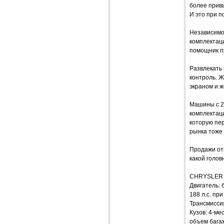
более прив
И это при 
Независимо
комплектаци
помощник п
Развлекать
контроль. 
экраном и ж
Машины с 2
комплектаци
которую пе
рынка тоже
Продажи отк
какой голов
CHRYSLER 
Двигатель: 
188 л.с. пр
Трансмисси
Кузов: 4-ме
объем багаж