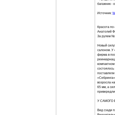
багажник - 
Источник:
W
Красота по
Анатолий 
За рулем №
Новый силу
салоном. У
фирма в по
реинкарнаци
компактном 
состоялось
поставляли 
«Себринга» 
возросла на
65 мм, а си
привередли
У САМОГО 
Вид сзади п
Внушительн