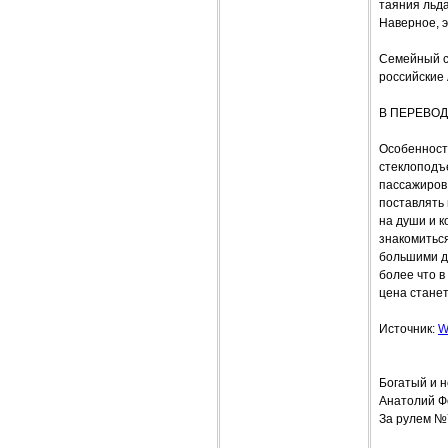
таяния льда
Наверное, э
Семейный с
российские 
В ПЕРЕВОД
Особенности
стеклоподъе
пассажиров 
поставлять
на души и к
знакомитьс
большими д
более что в
цена станет
Источник:
W
Богатый и 
Анатолий 
За рулем №