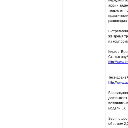
передних бо
арки и зад
только от п
практическ
разговарива
В стремлен
же время тр
из компром
Кирилл Бре
Статья опуб
http://www.ko
Тест-драйв 
http://www.a
В последнее
доказывает.
появились к
модели LХi.
Sebring дос
объемом 2,7