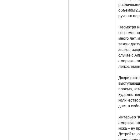
различными
объемом 2.7
ручного пер
Несмотря на
современно.
много лет, 
законодате
знаков, за
случае с Al
американск
легкосплавн
Двери госте
выступающи
проема, кот
художествен
количество 
дает о себе
Интерьер "К
американск
кожа – ну п
Детройта, 
передними 