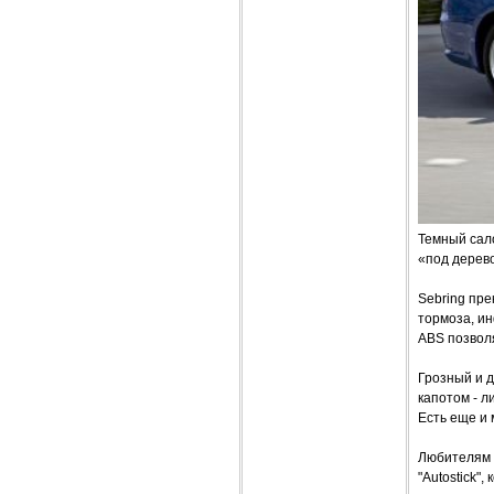
Темный сало
«под дерево
Sebring пре
тормоза, и
ABS позвол
Грозный и 
капотом - л
Есть еще и 
Любителям 
"Autostick"