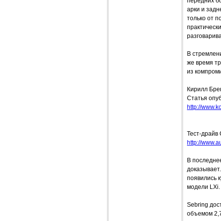
передних бо
арки и зад
только от п
практическ
разговарива
В стремлен
же время тр
из компром
Кирилл Бре
Статья опуб
http://www.ko
Тест-драйв 
http://www.a
В последнее
доказывает.
появились к
модели LХi.
Sebring дос
объемом 2,7