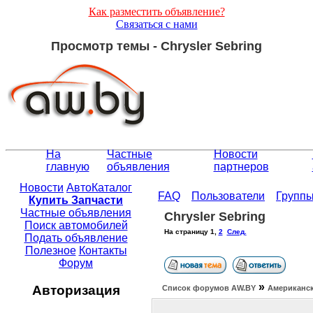
Как разместить объявление?
Связаться с нами
Просмотр темы - Chrysler Sebring
На
Частные
Новости
главную
объявления
партнеров
Новости
АвтоКаталог
FAQ
Пользователи
Групп
Купить Запчасти
Частные объявления
Chrysler Sebring
Поиск автомобилей
На страницу
1
,
2
След.
Подать объявление
Полезное
Контакты
Форум
»
Авторизация
Список форумов АW.BY
Американск