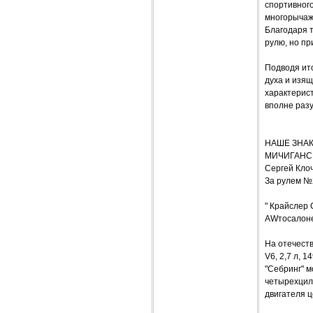
спортивного
многорычажн
Благодаря 
рулю, но пр
Подводя ито
духа и изящ
характерис
вполне раз
НАШЕ ЗНАКО
МИЧИГАНС
Сергей Кло
За рулем №
" Крайслер 
AWтосалоне
На отечеств
V6, 2,7 л, 
"Себринг" м
четырехцили
двигателя ц