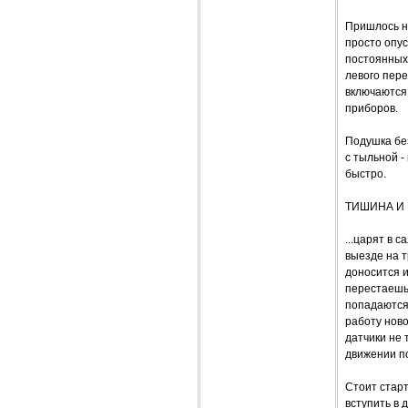
Пришлось не
просто опу
постоянных 
левого пере
включаются
приборов.
Подушка бе
с тыльной 
быстро.
ТИШИНА И 
...царят в 
выезде на т
доносится и
перестаешь 
попадаются 
работу ново
датчики не 
движении по
Стоит старт
вступить в 