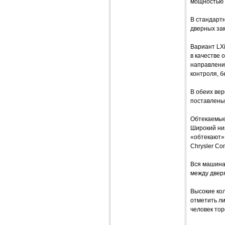
мощностью 1
В стандарт
дверных зам
Вариант LХ
в качестве 
направлени
контроля, 
В обеих вер
поставлены 
Обтекаемые
Широкий низ
«обтекают» 
Chrysler Co
Вся машина 
между дверя
Высокие ко
отметить ли
человек тор