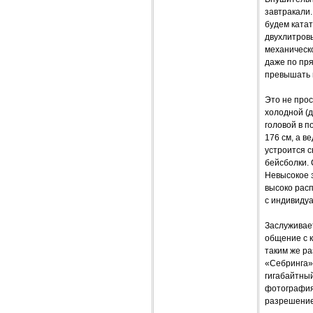
завтракали.
будем ката
двухлитровы
механическо
даже по пря
превышать н
Это не прос
холодной (д
головой в п
176 см, а в
устроится с
бейсболки. 
Невысокое з
высоко рас
с индивидуа
Заслуживает
общение с к
таким же ра
«Себринга»
гигабайтный
фотографиям
разрешение