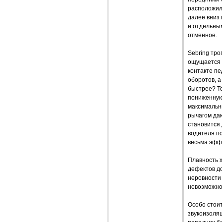
расположилс
далее вниз
и отдельным
отменное.
Sebring тро
ощущается 
контакте п
оборотов, а
быстрее? То
пониженную 
максимальн
рычагом да
становится 
водителя п
весьма эфф
Плавность х
дефектов до
неровности 
невозможно 
Особо стоит
звукоизоля