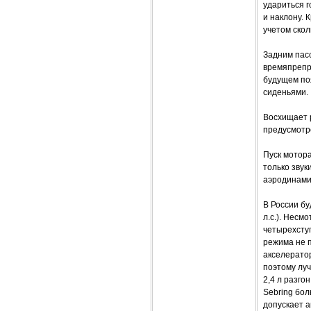
удариться г
и наклону. 
учетом скол
Задним пасс
времяпрепр
будущем по
сиденьями.
Восхищает 
предусмотре
Пуск мотор
только зву
аэродинами
В России бу
л.с.). Несм
четырехсту
режима не 
акселератор
поэтому луч
2,4 л разго
Sebring бо
допускает а