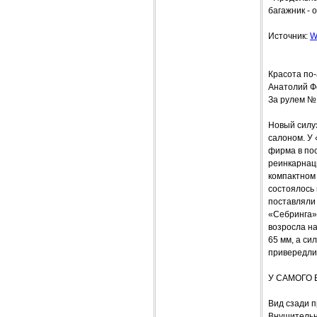
багажник - 
Источник:
W
Красота по
Анатолий 
За рулем №
Новый силу
салоном. У
фирма в по
реинкарнаци
компактном 
состоялось
поставляли 
«Себринга» 
возросла на
65 мм, а си
привередли
У САМОГО 
Вид сзади п
Внушительн