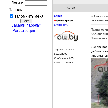
Логин:
Автор
Пароль:
запомнить меня
admin
Заголовок с
А
дминистрация
Добавлено: Пт
Забыли пароль?
цитировать
Технические
Регистрация →
Объявления
Запчасти к 
Sebring поя
Зарегистрирован:
дебютировал
12.01.2007
американск
Сообщения: 685
Откуда: г. Минск