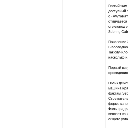
Российским
доступный S
с «AWтомато
отличается 
стеклоподъе
Sebring Cab
Поколение 2
В последне
Так случило
насколько 
Первый визу
проведения
Облик дебют
машина нрав
фактам. Seb
Стремительн
форме капот
Фальшрадиа
венчает кры
общего угл