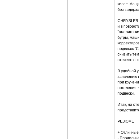
колес. Мощ
без задерж
CHRYSLER S
и в поворот
"американиз
бугры, маши
корректиров
подвесок "С
снизить те
отечествен
В удобной у
заявлению и
при кручен
поколения. 
подвески.
Итак, на от
представит
РЕЗЮМЕ
+ Отличные 
- Продольна