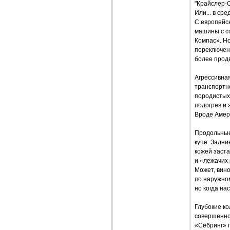
"Крайслер-
Или... в ср
С европейск
машины с со
Компас». Н
переключени
более прод
Агрессивна
транспортно
породистых 
подогрев и 
Вроде Амери
Продольные
купе. Задни
кожей заст
и «лежачих
Может, вин
по наружном
но когда на
Глубокие ко
совершенно
«Себринг» 