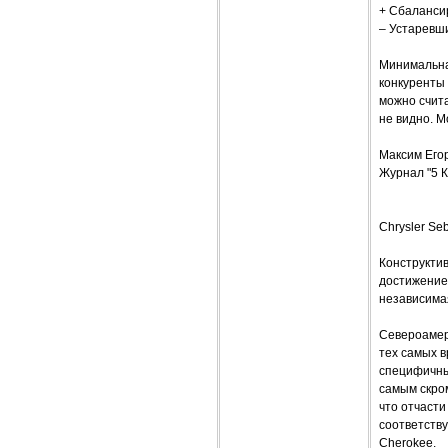
+ Сбалансир
– Устаревш
Минимальная
конкуренты
можно счита
не видно. 
Максим Его
Журнал "5 К
Chrysler Se
Конструкти
достижение
независима
Североамер
тех самых в
специфичны
самым скром
что отчаст
соответству
Cherokee.