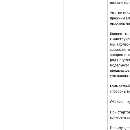
незначител
Увы, но кро
прежним аме
европейски
Концепт-кар
Сконструир
мм, а колес
совместил в
экспрессив
ряд Chrysle
модельного 
предыдущего
уже нашла п
Руль ватный
способны м
Обилие под
При стартов
конкурента
Преимущест