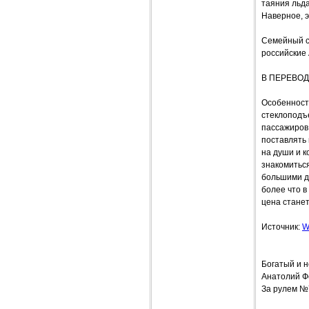
таяния льда
Наверное, э
Семейный с
российские 
В ПЕРЕВОД
Особенности
стеклоподъе
пассажиров 
поставлять
на души и к
знакомитьс
большими д
более что в
цена станет
Источник:
W
Богатый и 
Анатолий 
За рулем №