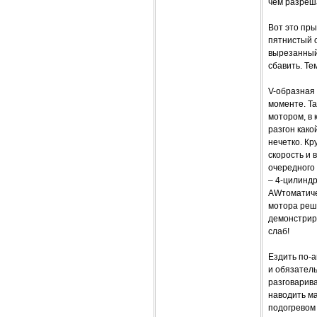
чем разреш
Вот это пры
пятнистый о
вырезанный
сбавить. Те
V-образная
моменте. Т
мотором, в 
разгон како
нечетко. К
скорость и
очередного 
– 4-цилиндр
AWтоматиче
мотора реш
демонстрир
слаб!
Ездить по-
и обязатель
разговарива
наводить м
подогревом