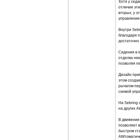
Хотя у седа
отличия эти
вторых, у 
управление
Внутри Sebr
благодаря 
достаточно
Сидения в о
отделка нек
позволяя п
Дизайн приб
этом созда
рычагом пе
схемой упр
На Sebring 
на других A
В движении 
позволяет в
быстром ста
AWтоматиче