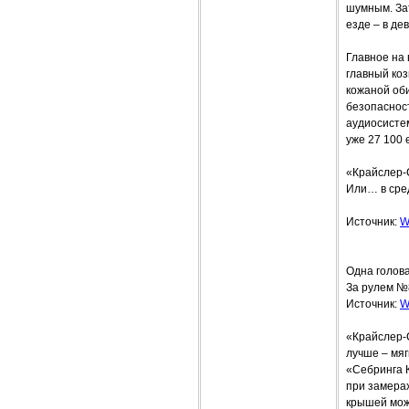
шумным. Зат
езде – в дев
Главное на
главный ко
кожаной об
безопаснос
аудиосистем
уже 27 100 
«Крайслер-
Или… в сре
Источник:
W
Одна голов
За рулем №
Источник:
W
«Крайслер-
лучше – мяг
«Себринга К
при замера
крышей можн