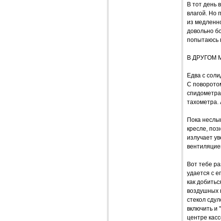
В тот день 
влагой. Но 
из медленн
довольно бо
попытаюсь в
В ДРУГОМ 
Едва с соли
С поворото
спидометра 
тахометра. 
Пока неслы
кресле, по
излучает ув
вентиляцие
Вот тебе ра
удается с е
как добитьс
воздушных п
стекол сдул
включить и 
центре кас