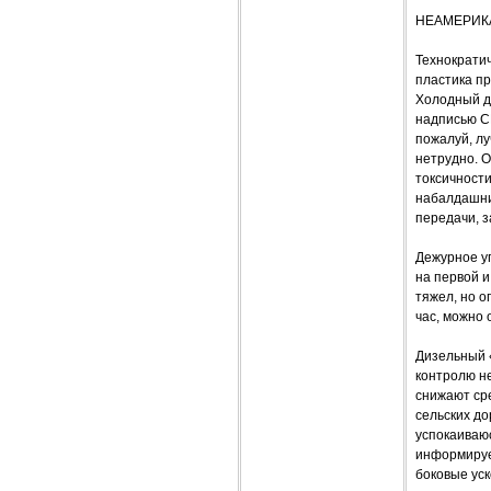
НЕАМЕРИК
Технократи
пластика п
Холодный ди
надписью C
пожалуй, лу
нетрудно. О
токсичност
набалдашник
передачи, з
Дежурное уп
на первой и
тяжел, но о
час, можно 
Дизельный 
контролю не
снижают ср
сельских д
успокаиваюс
информирует
боковые ус