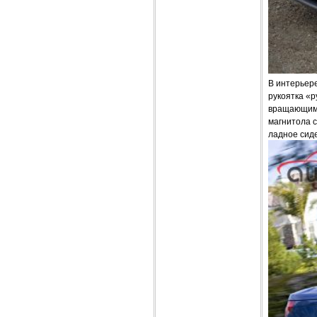
В интерьере
рукоятка «
вращающими
магнитола 
ладное сид