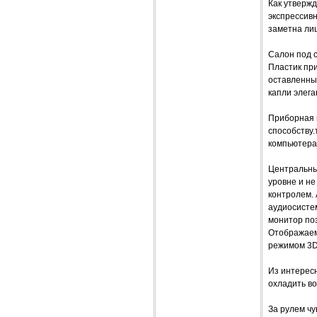
Как утвержд
экспрессивн
заметна ли
Салон под 
Пластик при
оставленны
капли элега
Приборная 
способству.
компьютера,
Центральны
уровне и не
контролем.
аудиосисте
монитор по
Отображаема
режимом 3D 
Из интерес
охладить во
За рулем чу