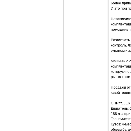
более прив
И это при 
Независимо
комплектаци
помощник п
Развлекать
контроль. 
экраном и ж
Машины с 2
комплектаци
которую пе
рынка тоже
Продажи отк
какой голов
CHRYSLER 
Двигатель: 
188 л.с. пр
Трансмисси
Кузов: 4-ме
объем багаж