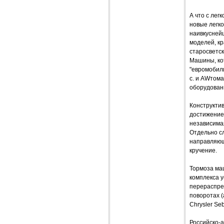
А что с ле
новые легк
наивкусней
моделей, кр
старосветск
Машины, кот
"евромобили
с. и AWтом
оборудовани
Конструкти
достижение
независима
Отдельно сл
направляющ
кручение.
Тормоза ма
комплекса у
перераспре
поворотах (
Chrysler Se
Российско-