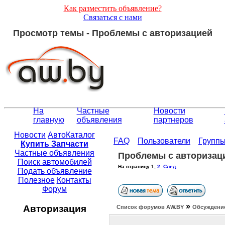
Как разместить объявление?
Связаться с нами
Просмотр темы - Проблемы с авторизацией
На
Частные
Новости
главную
объявления
партнеров
Новости
АвтоКаталог
FAQ
Пользователи
Групп
Купить Запчасти
Частные объявления
Проблемы с авторизац
Поиск автомобилей
На страницу
1
,
2
След.
Подать объявление
Полезное
Контакты
Форум
»
Авторизация
Список форумов АW.BY
Обсуждение