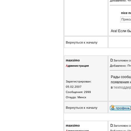
Добавлено: Чт
nice п
Прикол
Ага! Если б
Вернуться к началу
maxsimo
Заголовок с
А
дминистрация
Добавлено: Пт
Рады сообщи
Зарегистрирован:
появления 
05.02.2007
в
техподдер
Сообщения: 2999
Откуда: Минск
Вернуться к началу
maxsimo
Заголовок с
А
дминистрация
Добавлено: Чт