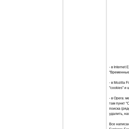
- в Interne
"Временные 
- в Mozilla
"cookies" и
- в Opera: 
там пункт "
поиска (ряд
удалить, на
Все написан