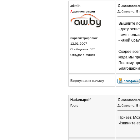
admin
Заголовок с
А
дминистрация
Добавлено: Вт
Вышлите по
- дату реги
- имя польз
Зарегистрирован:
- какой бра
12.01.2007
Сообщения: 685
Скорее всег
Откуда: г. Минск
когда мы п
Поэтому пр
Благодарим
Вернуться к началу
Hadaroapolf
Заголовок с
Гость
Добавлено: Вт
Привет. Мож
Извините ес