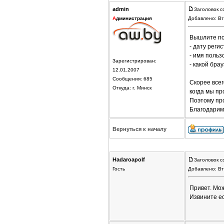
admin
Заголовок с
А
дминистрация
Добавлено: Вт
Вышлите по
- дату реги
- имя польз
Зарегистрирован:
- какой бра
12.01.2007
Сообщения: 685
Скорее всег
Откуда: г. Минск
когда мы п
Поэтому пр
Благодарим
Вернуться к началу
Hadaroapolf
Заголовок с
Гость
Добавлено: Вт
Привет. Мож
Извините ес