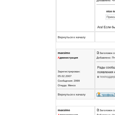
Добавлено: Чт
nice п
Прикол
Ага! Если б
Вернуться к началу
maxsimo
Заголовок с
А
дминистрация
Добавлено: Пт
Рады сообщи
Зарегистрирован:
появления 
05.02.2007
в
техподдер
Сообщения: 2999
Откуда: Минск
Вернуться к началу
maxsimo
Заголовок с
А
дминистрация
Добавлено: Чт