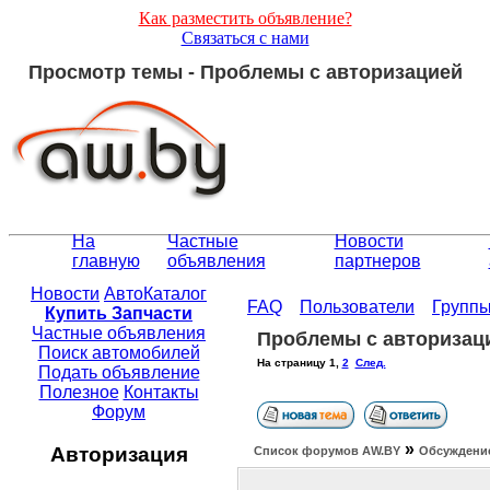
Как разместить объявление?
Связаться с нами
Просмотр темы - Проблемы с авторизацией
На
Частные
Новости
главную
объявления
партнеров
Новости
АвтоКаталог
FAQ
Пользователи
Групп
Купить Запчасти
Частные объявления
Проблемы с авторизац
Поиск автомобилей
На страницу
1
,
2
След.
Подать объявление
Полезное
Контакты
Форум
»
Авторизация
Список форумов АW.BY
Обсуждение