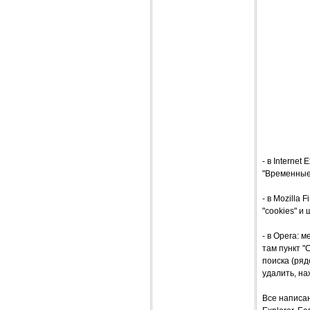
- в Interne
"Временные 
- в Mozilla
"cookies" и
- в Opera: 
там пункт "
поиска (ряд
удалить, на
Все написан