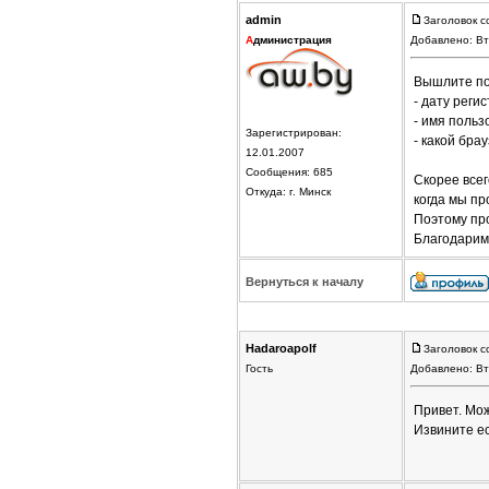
admin
Заголовок с
А
дминистрация
Добавлено: Вт
Вышлите по
- дату реги
- имя польз
Зарегистрирован:
- какой бра
12.01.2007
Сообщения: 685
Скорее всег
Откуда: г. Минск
когда мы п
Поэтому пр
Благодарим
Вернуться к началу
Hadaroapolf
Заголовок с
Гость
Добавлено: Вт
Привет. Мож
Извините ес