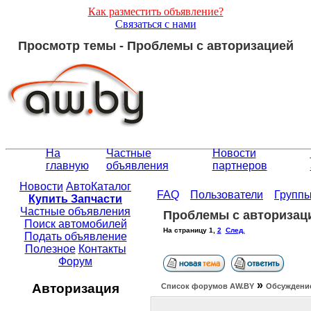
Как разместить объявление?
Связаться с нами
Просмотр темы - Проблемы с авторизацией
На
Частные
Новости
главную
объявления
партнеров
Новости
АвтоКаталог
FAQ
Пользователи
Групп
Купить Запчасти
Частные объявления
Проблемы с авторизац
Поиск автомобилей
На страницу
1
,
2
След.
Подать объявление
Полезное
Контакты
Форум
»
Авторизация
Список форумов АW.BY
Обсуждение