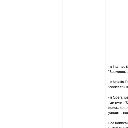
- в Interne
"Временные 
- в Mozilla
"cookies" и
- в Opera: 
там пункт "
поиска (ряд
удалить, на
Все написан