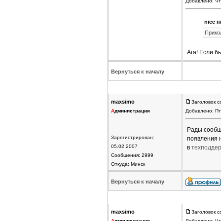
Добавлено: Чт
nice п
Прикол
Ага! Если б
Вернуться к началу
maxsimo
Заголовок с
А
дминистрация
Добавлено: Пт
Рады сообщи
Зарегистрирован:
появления 
05.02.2007
в
техподдер
Сообщения: 2999
Откуда: Минск
Вернуться к началу
maxsimo
Заголовок с
А
дминистрация
Добавлено: Чт