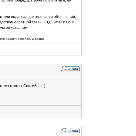
р, то там процедура может отличаться, но
айт или подаче/редактировании объявлений,
дством обратной связи, ICQ, E-mail и GSM.
мы её устраним.
его редактировалось 2 раз(а)
ких глюков. Спасибо!!!! :)