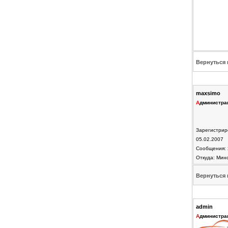
Вернуться 
maxsimo
А
дминистра
Зарегистрир
05.02.2007
Сообщения: 
Откуда: Мин
Вернуться 
admin
А
дминистра