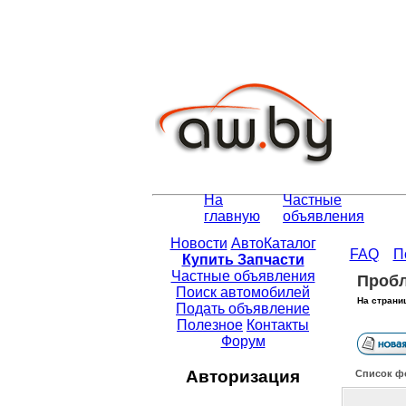
На
Частные
главную
объявления
Новости
АвтоКаталог
FAQ
П
Купить Запчасти
Частные объявления
Пробл
Поиск автомобилей
На страни
Подать объявление
Полезное
Контакты
Форум
Авторизация
Список ф