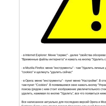
- в Internet Explorer: Меню "сервис" - далее "свойства обозре
"Временные файлы интернета" и нажать на кнопку "Удалить c
- в Mozilla Firefox: меню "инструменты" - там "Удалить личные
"cookies" и щелкнуть "удалить сейчас"
- в Opera: меню "инструменты" - пункт меню "Настройки". В о
там пункт "Cookies". В появившемся окне нажать кнопку "Упра
поиска (рядом с ним стоит изображение увеличительного стек
удалить, нажимая по кнопке "Удалить", все что появиться ниж
Все написанное актуально для последних версий Opera и Mozill