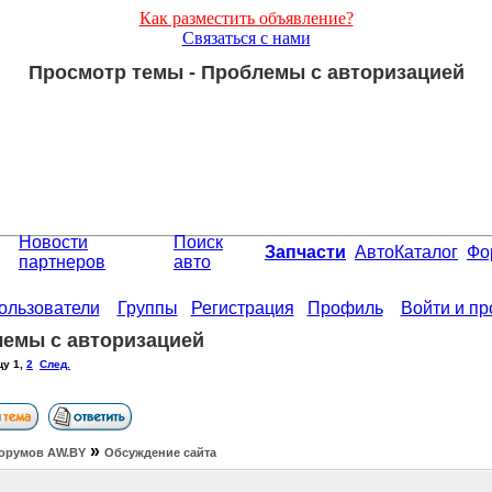
Как разместить объявление?
Связаться с нами
Просмотр темы - Проблемы с авторизацией
Новости
Поиск
Запчасти
АвтоКаталог
Фо
партнеров
авто
ользователи
Группы
Регистрация
Профиль
Войти и п
емы с авторизацией
цу
1
,
2
След.
»
орумов АW.BY
Обсуждение сайта