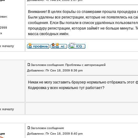
Внимание! В целях борьбы со спамерами прошла процедура о
ован:
Были удалены все регистрации, которые не появлялись на сай
сообщения. Елси Вы попали в список удалённых пользовател
2999
процедуру регистрации, которая займёт не больше минуты. Те
ск
масса свободных имён.
к началу
Заголовок сообщения: Проблемы с авторизацией
Добавлено: Пт Сен 18, 2009 8:36 pm
Никак не могу заставить браузер нормально отбражать этот ф
Кодировка у всех нормально тут работает?
к началу
Заголовок сообщения:
ция
Добавлено: Пт Сен 18, 2009 8:40 pm