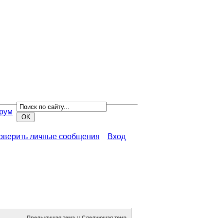
рум
роверить личные сообщения
Вход
Предыдущая тема
::
Следующая тема