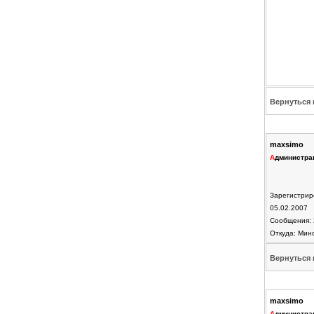
Вернуться 
maxsimo
А
дминистра
Зарегистрир
05.02.2007
Сообщения: 
Откуда: Мин
Вернуться 
maxsimo
А
дминистра