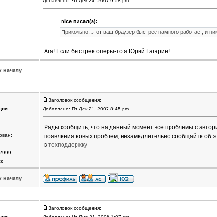
Добавлено: Чт Дек 20, 2007 9:58 pm
nice писал(а):
Прикольно, этот ваш браузер быстрее намного работает, и ника
Ага! Если быстрее оперы-то я Юрий Гагарин!
к началу
Заголовок сообщения:
ция
Добавлено: Пт Дек 21, 2007 8:45 pm
Рады сообщить, что на данный момент все проблемы с автори
ован:
появления новых проблем, незамедлительно сообщайте об эт
в
техподдержку
2999
ск
к началу
Заголовок сообщения:
ция
Добавлено: Чт Янв 24, 2008 1:07 pm