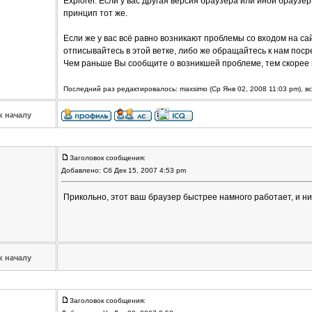
Explorer. Если у вас другая версия браузера или иной браузе
принцип тот же.
Если же у вас всё равно возникают проблемы со входом на с
отписывайтесь в этой ветке, либо же обращайтесь к нам посре
Чем раньше Вы сообщите о возникшей проблеме, тем скорее 
Последний раз редактировалось: maxsimo (Ср Янв 02, 2008 11:03 pm), вс
к началу
Заголовок сообщения:
Добавлено: Сб Дек 15, 2007 4:53 pm
Прикольно, этот ваш браузер быстрее намного работает, и ника
к началу
Заголовок сообщения: