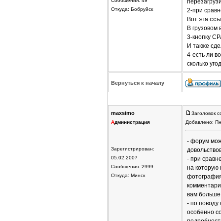
Сообщения: 49
перезагрузи
Откуда: Бобруйск
2-при сравн
Вот эта
ссы
В грузовом 
3-кнопку СР
И также сде
4-есть ли в
сколько уго
Вернуться к началу
maxsimo
Заголовок с
А
дминистрация
Добавлено: Пн
- форум мож
Зарегистрирован:
довольствов
05.02.2007
- при сравн
Сообщения: 2999
на которую 
Откуда: Минск
фотография
комментарии
вам больше 
- по поводу
особенно со