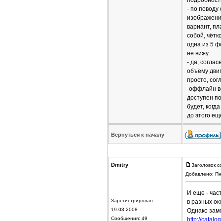
подробности
- по поводу
изображение
вариант, пл
собой, чётк
одна из 5 ф
не вижу.
- да, согла
объёму двиг
просто, сог
-оффлайн ве
доступен по
будет, когд
до этого ещ
Вернуться к началу
Dmitry
Заголовок с
Добавлено: Пн
И еще - час
Зарегистрирован:
в разных ок
19.03.2008
Однако заме
Сообщения: 49
http://catal