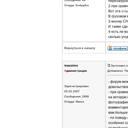
Сообщения: 49
перезагрузи
Откуда: Бобруйск
2-при сравн
Вот эта
ссы
В грузовом 
3-кнопку СР
И также сде
4-есть ли в
сколько уго
Вернуться к началу
maxsimo
Заголовок с
А
дминистрация
Добавлено: Пн
- форум мож
Зарегистрирован:
довольствов
05.02.2007
- при сравн
Сообщения: 2999
на которую 
Откуда: Минск
фотография
комментарии
вам больше 
- по поводу
особенно со