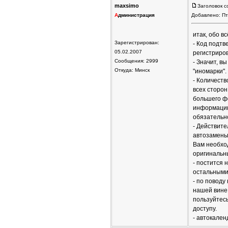
maxsimo
Заголовок с
А
дминистрация
Добавлено: Пт
итак, обо вс
Зарегистрирован:
- Код подтв
05.02.2007
регистриров
Сообщения: 2999
- Значит, в
Откуда: Минск
"иномарки".
- Количест
всех сторон
большего фо
информацию
обязательн
- Действите
автозамены 
Вам необход
оригинальны
- постится 
остальными 
- по поводу
нашей вине.
пользуйтесь
доступу.
- автокален