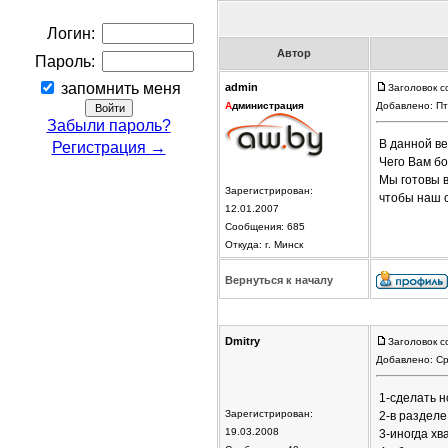
Логин:
Автор
Пароль:
запомнить меня
admin
Заголовок 
А
дминистрация
Добавлено: Пт
Забыли пароль?
В данной ве
Регистрация →
Чего Вам бо
Мы готовы 
Зарегистрирован:
чтобы наш 
12.01.2007
Сообщения: 685
Откуда: г. Минск
Вернуться к началу
Dmitry
Заголовок с
Добавлено: Ср
1-сделать н
Зарегистрирован:
2-в разделе
19.03.2008
3-иногда хв