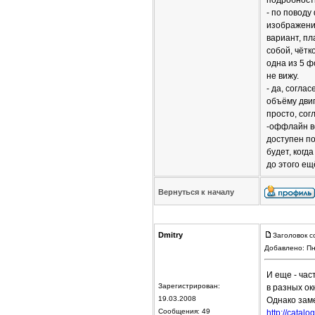
подробности
- по поводу
изображение
вариант, пл
собой, чётк
одна из 5 ф
не вижу.
- да, согла
объёму двиг
просто, сог
-оффлайн ве
доступен по
будет, когд
до этого ещ
Вернуться к началу
Dmitry
Заголовок с
Добавлено: Пн
И еще - час
Зарегистрирован:
в разных ок
19.03.2008
Однако заме
Сообщения: 49
http://catal