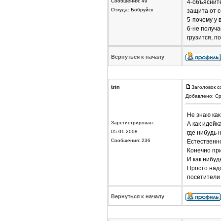
Сообщения: 49
4-объясните
Откуда: Бобруйск
защита от c
5-почему у 
6-не получа
грузится, п
Вернуться к началу
trin
Заголовок с
Добавлено: Ср
Не знаю как
Зарегистрирован:
А как идейка
05.01.2008
где нибудь 
Сообщения: 236
Естественно
Конечно при
И как нибуд
Просто надо
посетители 
Вернуться к началу