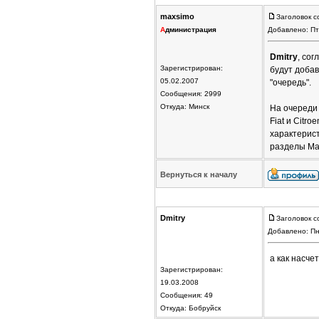
maxsimo
Заголовок с
А
дминистрация
Добавлено: Пт
Dmitry
, сог
Зарегистрирован:
будут добав
05.02.2007
"очередь".
Сообщения: 2999
Откуда: Минск
На очереди 
Fiat и Citr
характерист
разделы Maz
Вернуться к началу
Dmitry
Заголовок с
Добавлено: Пн
а как насче
Зарегистрирован:
19.03.2008
Сообщения: 49
Откуда: Бобруйск