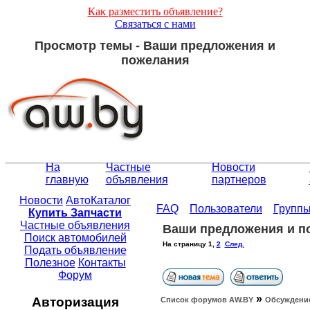
Как разместить объявление?
Связаться с нами
Просмотр темы - Ваши предложения и
пожелания
На
Частные
Новости
главную
объявления
партнеров
Новости
АвтоКаталог
FAQ
Пользователи
Групп
Купить Запчасти
Частные объявления
Ваши предложения и п
Поиск автомобилей
На страницу
1
,
2
След.
Подать объявление
Полезное
Контакты
Форум
»
Авторизация
Список форумов АW.BY
Обсуждение