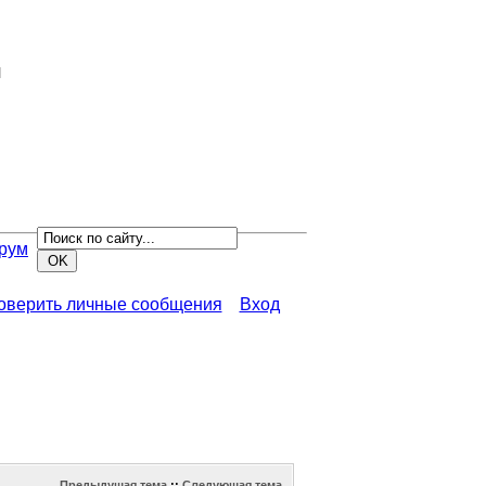
я
рум
роверить личные сообщения
Вход
Предыдущая тема
::
Следующая тема