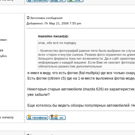
Заголовок сообщения:
Добавлено: Пт Мар 21, 2008 7:55 pm
maxsimo писал(а):
ован:
итак, обо всё по порядку.
49
- Количество фотографий равное пяти было выбрано не случа
всех сторон и внутри салона. Размер фото ограничен по длин
руйск
большего формата пока нет возможности. Да и сайт ориентиро
информацию о каждой машине. Если Вам не хватает фотограф
обязательно разместим дополнительные.
я имел в виду, что есть фотки (fiat multipla) где все только сна
Есть фотки (citroen c5) где на 1-м месте выложена фотка модел
Некоторые старые автомобили (mazda 626) из характеристик и
уже забыли?
Еще хотелось бы видеть обзоры популярных автомобилей. Не
к началу