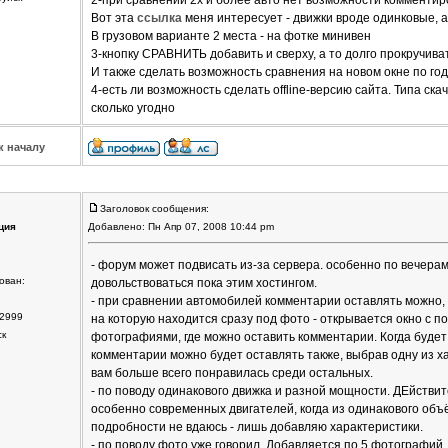
2-при сравнении 2х и более авто нет возможности комментир
Вот эта
ссылка
меня интересует - движки вроде одинковые, 
В грузовом варианте 2 места - на фотке минивен
3-кнопку СРАВНИТЬ добавить и сверху, а то долго прокручиват
И также сделать возможность сравнения на новом окне по год
4-есть ли возможность сделать offline-версию сайта. Типа ск
сколько угодно
к началу
Заголовок сообщения:
ция
Добавлено: Пн Апр 07, 2008 10:44 pm
- форум может подвисать из-за сервера. особенно по вечерам
ован:
довольствоваться пока этим хостингом.
- при сравнении автомобилей комментарии оставлять можно, 
2999
на которую находится сразу под фото - открывается окно с 
ск
фотографиями, где можно оставить комментарии. Когда буде
комментарии можно будет оставлять также, выбрав одну из х
вам больше всего понравилась среди остальных.
- по поводу одинакового движка и разной мощности. ДЕйстви
особенно современных двигателей, когда из одинакового объ
подробности не вдаюсь - лишь добавляю характеристики.
- по поводу фото уже говорил. Добавляется по 5 фотографий.