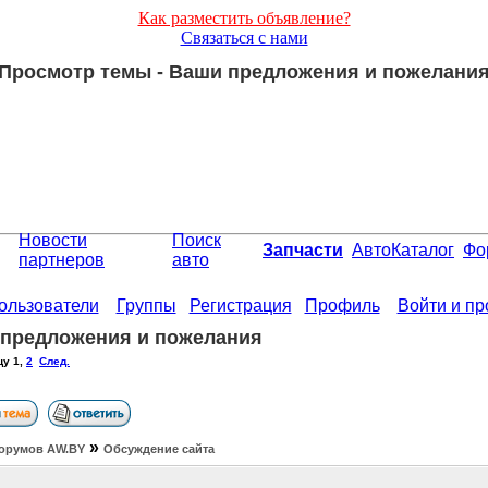
Как разместить объявление?
Связаться с нами
Просмотр темы - Ваши предложения и пожелани
Новости
Поиск
Запчасти
АвтоКаталог
Фо
партнеров
авто
ользователи
Группы
Регистрация
Профиль
Войти и п
предложения и пожелания
цу
1
,
2
След.
»
орумов АW.BY
Обсуждение сайта