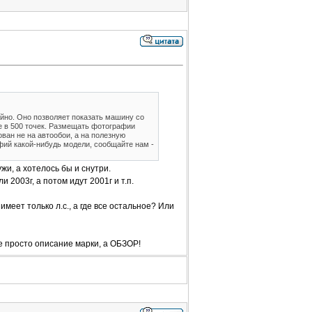
йно. Оно позволяет показать машину со
е в 500 точек. Размещать фотографии
ван не на автообои, а на полезную
ий какой-нибудь модели, сообщайте нам -
ружи, а хотелось бы и снутри.
и 2003г, а потом идут 2001г и т.п.
меет только л.с., а где все остальное? Или
 просто описание марки, а ОБЗОР!