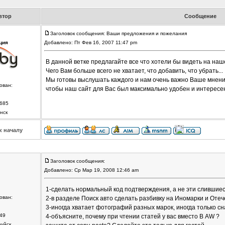
втор
Сообщение
Заголовок сообщения: Ваши предложения и пожелания
ция
Добавлено: Пт Фев 16, 2007 11:47 pm
В данной ветке предлагайте все что хотели бы видеть на наш
Чего Вам больше всего не хватает, что добавить, что убрать...
Мы готовы выслушать каждого и нам очень важно Ваше мнени
ован:
чтобы наш сайт для Вас был максимально удобен и интересе
685
нск
к началу
Заголовок сообщения:
Добавлено: Ср Мар 19, 2008 12:46 am
1-сделать нормальный код подтверждения, а не эти слившиес
ован:
2-в разделе Поиск авто сделать разбивку на Иномарки и Оте
3-иногда хватает фотографий разных марок, иногда только сн
49
4-объясните, почему при чтении статей у вас вместо В AW ?
руйск