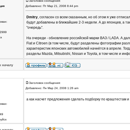
Заголовок сообщения:
ция
Добавлено: Пт Мар 21, 2008 8:44 pm
Dmitry
, согласен со всем сказанным, но об этом я уже отписа
ован:
будут добавлены в ближайшие 2-3 недели. А до японцев, а т
"очередь".
2999
ск
На очереди - обновление российской марки ВАЗ / LADA. А да
Fiat и Citroen (в том числе, будут разделены фотографии ра
характеристик японских автомобилей начнётся в апреле. Тогд
разделы Mazda, Mitsubishi, Nissan и Toyota, в том числе и ин
к началу
Заголовок сообщения:
Добавлено: Пн Мар 24, 2008 1:26 am
а как насчет предложения сделать подборку по краштестам и
ован:
49
руйск
к началу