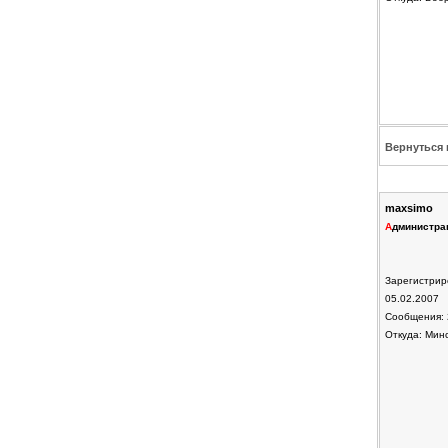
Вернуться 
maxsimo
А
дминистра
Зарегистрир
05.02.2007
Сообщения: 
Откуда: Мин