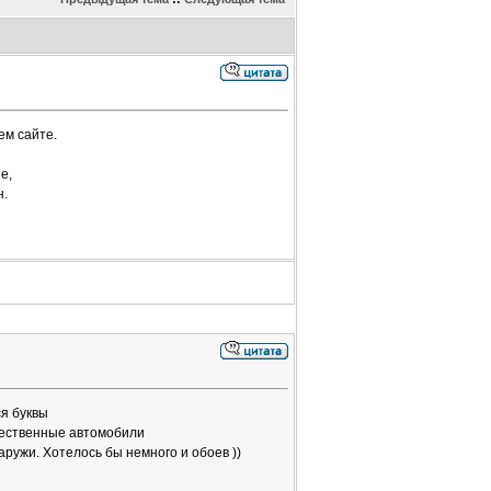
ем сайте.
е,
н.
я буквы
чественные автомобили
аружи. Хотелось бы немного и обоев ))