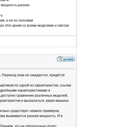
овать.
а мощность разная.
ь.
ам, а не по галочкам
ачал chm архив со всеми моделями и смотри
. Переезд пока не ожидается, придётся
щёлкнув по одной из характеристик, ссылка
подробными характеристиками и
т доступно сравнение различных моделей,
арактеристик и высказаться, какая машина
тельно существует немало примеров,
ёма выжимается разная мощность. Я в
 Причём, это не обязательно будет