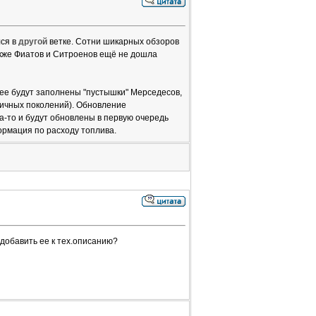
лся в
другой
ветке. Сотни шикарных обзоров
акже Фиатов и Ситроенов ещё не дошла
лее будут заполнены "пустышки" Мерседесов,
зличных поколений). Обновление
а-то и будут обновлены в первую очередь
формация по расходу топлива.
 добавить ее к тех.описанию?