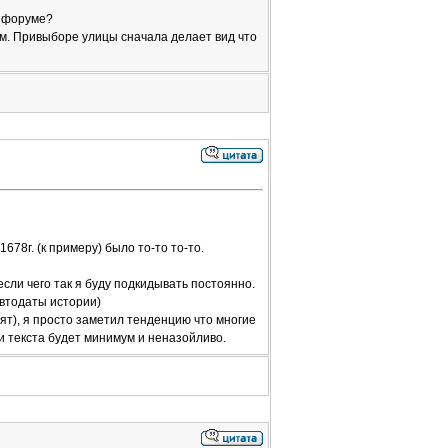
а форуме?
ам. Привыборе улицы сначала делает вид что
678г. (к примеру) было то-то то-то.
если чего так я буду подкидывать постоянно.
автодаты истории)
ят), я просто заметил тенденцию что многие
 и текста будет минимум и неназойливо.