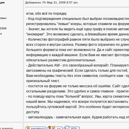
ция
Добавлено: Пт Мар 21, 2008 8:57 am
итак, обо всё по порядку.
ован:
- Код подтверждения специально был выбран позаковыристее. 
регистрировались "левые" юзеры, которые спамили на форуме
2999
- Значит, вы хотели бы видеть ещё одну графу в поиске авто
ск
"иномарки". Это возможно сделать, в ближайшее время данна
- Количество фотографий равное пяти было выбрано не случ
всех сторон и внутри салона. Размер фото ограничен по дли
большего формата пока нет возможности. Да и сайт ориентир
информацию о каждой машине. Если Вам не хватает фотограф
обязательно разместим дополнительные.
- Действительно AW - это своеобразный копирайт. Планирует
автозамены на графический. Если сделать только для гостей,
Вам необходимы тексты без этих символов, сообщите нам - п
оригинальный текст.
- постится на форуме не только мессага об ошибке. Сайт сдел
остальными разделами. Это удобно и самое главное - практи
- по поводу карты пока "больной" вопрос. Увы, карта схемати
нашей вине. Мы надеемся, что вскоре получится востановить 
пользуйтесь гугловской картой. Это особенно будет интересно
доступу.
- автокалендарь - замечательная идея, будем работать над э
к началу