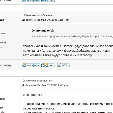
Заголовок сообщения:
ция
Добавлено: Вс Мар 30, 2008 11:57 am
Dmitry писал(а):
ован:
а как насчет предложения сделать подборку по краштестам и 
2999
этим сейчас и занимаемся. Вскоре будут добавлены все прове
ск
привязаны к Автокаталогу и форуму. Добавляемые в эти дни 
автомобилей также будут привязаны к каталогу.
к началу
Заголовок сообщения:
Добавлено: Пн Апр 07, 2008 9:48 pm
еще вопросы:
ован:
1-часто подвисает форум и исчезают модели. Искал б5 фолькск
49
перезагрузил и все ок.
руйск