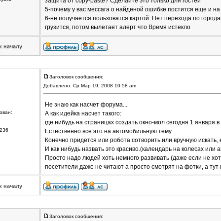
защита от copy-paste? Сделайте это только для гостей
5-почему у вас мессага о найденой ошибке постится еще и н
6-не получается пользоватся картой. Нет перехода по город
грузится, потом вылетает алерт что Время истекло
к началу
Заголовок сообщения:
Добавлено: Ср Мар 19, 2008 10:58 am
Не знаю как насчет форума...
ован:
А как идейка насчет такого:
где нибудь на страницах создать окно-мол сегодня 1 января в 1
236
Естественно все это на автомобильную тему.
Конечно придется или робота сотворить или вручную искать, 
И как нибудь назвать это красиво.(календарь на колесах или 
Просто надо людей хоть немного развивать (даже если не хот
посетители даже не читают а просто смотрят на фотки, а тут
к началу
Заголовок сообщения: