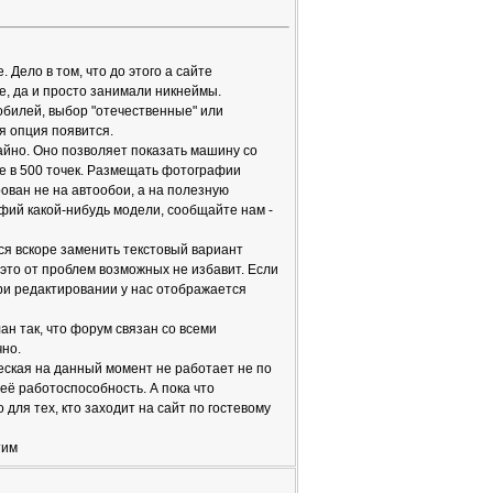
Дело в том, что до этого а сайте
, да и просто занимали никнеймы.
мобилей, выбор "отечественные" или
я опция появится.
айно. Оно позволяет показать машину со
не в 500 точек. Размещать фотографии
ован не на автообои, а на полезную
ий какой-нибудь модели, сообщайте нам -
ся вскоре заменить текстовый вариант
 это от проблем возможных не избавит. Если
ри редактировании у нас отображается
ан так, что форум связан со всеми
чно.
ческая на данный момент не работает не по
её работоспособность. А пока что
 для тех, кто заходит на сайт по гостевому
тим