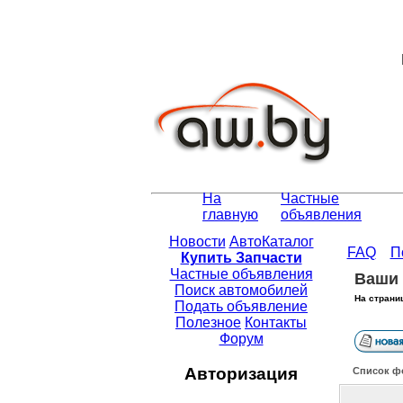
На
Частные
главную
объявления
Новости
АвтоКаталог
FAQ
П
Купить Запчасти
Частные объявления
Ваши 
Поиск автомобилей
На страни
Подать объявление
Полезное
Контакты
Форум
Авторизация
Список ф