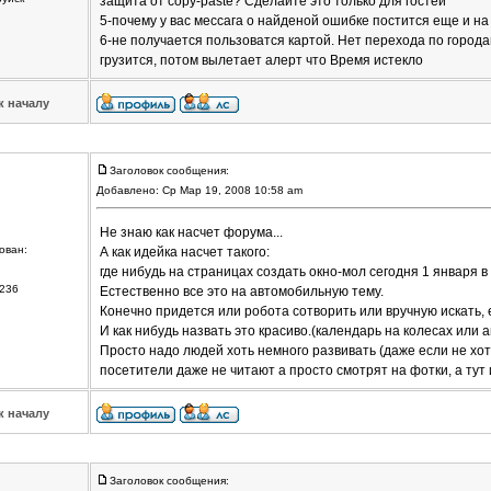
защита от copy-paste? Сделайте это только для гостей
5-почему у вас мессага о найденой ошибке постится еще и н
6-не получается пользоватся картой. Нет перехода по город
грузится, потом вылетает алерт что Время истекло
к началу
Заголовок сообщения:
Добавлено: Ср Мар 19, 2008 10:58 am
Не знаю как насчет форума...
ован:
А как идейка насчет такого:
где нибудь на страницах создать окно-мол сегодня 1 января в 1
236
Естественно все это на автомобильную тему.
Конечно придется или робота сотворить или вручную искать, 
И как нибудь назвать это красиво.(календарь на колесах или 
Просто надо людей хоть немного развивать (даже если не хот
посетители даже не читают а просто смотрят на фотки, а тут
к началу
Заголовок сообщения: