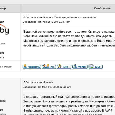
втор
Сообщение
Заголовок сообщения: Ваши предложения и пожелания
ция
Добавлено: Пт Фев 16, 2007 11:47 pm
В данной ветке предлагайте все что хотели бы видеть на наш
Чего Вам больше всего не хватает, что добавить, что убрать...
Мы готовы выслушать каждого и нам очень важно Ваше мнени
ован:
чтобы наш сайт для Вас был максимально удобен и интересе
685
нск
к началу
Заголовок сообщения:
Добавлено: Ср Мар 19, 2008 12:46 am
1-сделать нормальный код подтверждения, а не эти слившиес
ован:
2-в разделе Поиск авто сделать разбивку на Иномарки и Оте
3-иногда хватает фотографий разных марок, иногда только сн
49
4-объясните, почему при чтении статей у вас вместо В AW ?
руйск