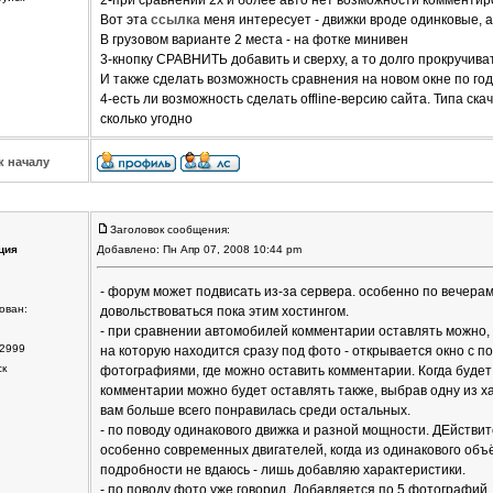
2-при сравнении 2х и более авто нет возможности комментир
Вот эта
ссылка
меня интересует - движки вроде одинковые, 
В грузовом варианте 2 места - на фотке минивен
3-кнопку СРАВНИТЬ добавить и сверху, а то долго прокручиват
И также сделать возможность сравнения на новом окне по год
4-есть ли возможность сделать offline-версию сайта. Типа ск
сколько угодно
к началу
Заголовок сообщения:
ция
Добавлено: Пн Апр 07, 2008 10:44 pm
- форум может подвисать из-за сервера. особенно по вечерам
ован:
довольствоваться пока этим хостингом.
- при сравнении автомобилей комментарии оставлять можно, 
2999
на которую находится сразу под фото - открывается окно с 
ск
фотографиями, где можно оставить комментарии. Когда буде
комментарии можно будет оставлять также, выбрав одну из х
вам больше всего понравилась среди остальных.
- по поводу одинакового движка и разной мощности. ДЕйстви
особенно современных двигателей, когда из одинакового объ
подробности не вдаюсь - лишь добавляю характеристики.
- по поводу фото уже говорил. Добавляется по 5 фотографий.