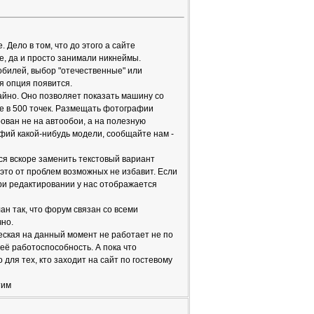
Дело в том, что до этого а сайте
, да и просто занимали никнеймы.
мобилей, выбор "отечественные" или
я опция появится.
айно. Оно позволяет показать машину со
не в 500 точек. Размещать фотографии
ован не на автообои, а на полезную
ий какой-нибудь модели, сообщайте нам -
ся вскоре заменить текстовый вариант
 это от проблем возможных не избавит. Если
ри редактировании у нас отображается
ан так, что форум связан со всеми
чно.
ческая на данный момент не работает не по
её работоспособность. А пока что
 для тех, кто заходит на сайт по гостевому
тим