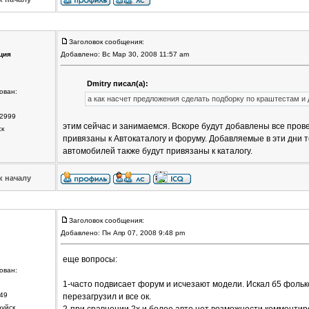
Заголовок сообщения:
ция
Добавлено: Вс Мар 30, 2008 11:57 am
Dmitry писал(а):
ован:
а как насчет предложения сделать подборку по краштестам и 
2999
этим сейчас и занимаемся. Вскоре будут добавлены все прове
ск
привязаны к Автокаталогу и форуму. Добавляемые в эти дни 
автомобилей также будут привязаны к каталогу.
к началу
Заголовок сообщения:
Добавлено: Пн Апр 07, 2008 9:48 pm
еще вопросы:
ован:
1-часто подвисает форум и исчезают модели. Искал б5 фолькск
49
перезагрузил и все ок.
руйск