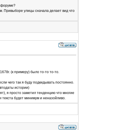
а форуме?
ам. Привыборе улицы сначала делает вид что
678г. (к примеру) было то-то то-то.
если чего так я буду подкидывать постоянно.
автодаты истории)
ят), я просто заметил тенденцию что многие
 и текста будет минимум и неназойливо.