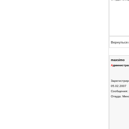
Вернуться 
maxsimo
А
дминистра
Зарегистрир
05.02.2007
Сообщения: 
Откуда: Мин