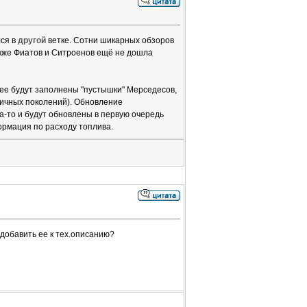
лся в
другой
ветке. Сотни шикарных обзоров
акже Фиатов и Ситроенов ещё не дошла
лее будут заполнены "пустышки" Мерседесов,
зличных поколений). Обновление
а-то и будут обновлены в первую очередь
формация по расходу топлива.
 добавить ее к тех.описанию?