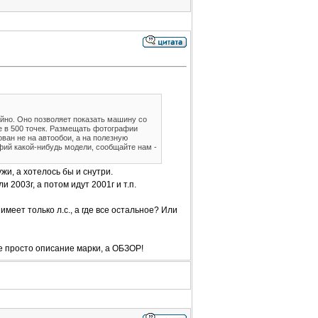
йно. Оно позволяет показать машину со
е в 500 точек. Размещать фотографии
ван не на автообои, а на полезную
ий какой-нибудь модели, сообщайте нам -
ружи, а хотелось бы и снутри.
и 2003г, а потом идут 2001г и т.п.
меет только л.с., а где все остальное? Или
 просто описание марки, а ОБЗОР!