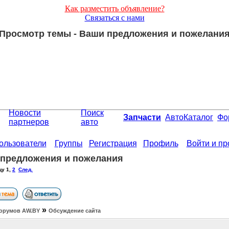
Как разместить объявление?
Связаться с нами
Просмотр темы - Ваши предложения и пожелани
Новости
Поиск
Запчасти
АвтоКаталог
Фо
партнеров
авто
ользователи
Группы
Регистрация
Профиль
Войти и п
предложения и пожелания
цу
1
,
2
След.
»
орумов АW.BY
Обсуждение сайта