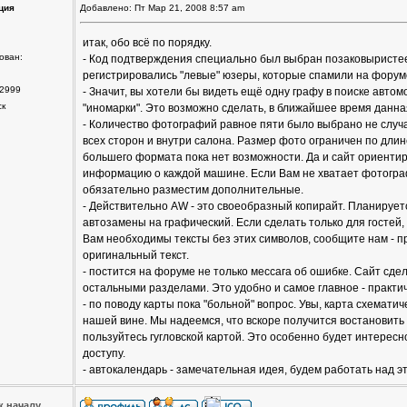
ция
Добавлено: Пт Мар 21, 2008 8:57 am
итак, обо всё по порядку.
ован:
- Код подтверждения специально был выбран позаковыристее. 
регистрировались "левые" юзеры, которые спамили на форуме
2999
- Значит, вы хотели бы видеть ещё одну графу в поиске авто
ск
"иномарки". Это возможно сделать, в ближайшее время данна
- Количество фотографий равное пяти было выбрано не случ
всех сторон и внутри салона. Размер фото ограничен по дли
большего формата пока нет возможности. Да и сайт ориентир
информацию о каждой машине. Если Вам не хватает фотограф
обязательно разместим дополнительные.
- Действительно AW - это своеобразный копирайт. Планирует
автозамены на графический. Если сделать только для гостей,
Вам необходимы тексты без этих символов, сообщите нам - п
оригинальный текст.
- постится на форуме не только мессага об ошибке. Сайт сдел
остальными разделами. Это удобно и самое главное - практи
- по поводу карты пока "больной" вопрос. Увы, карта схемати
нашей вине. Мы надеемся, что вскоре получится востановить 
пользуйтесь гугловской картой. Это особенно будет интересно
доступу.
- автокалендарь - замечательная идея, будем работать над э
к началу