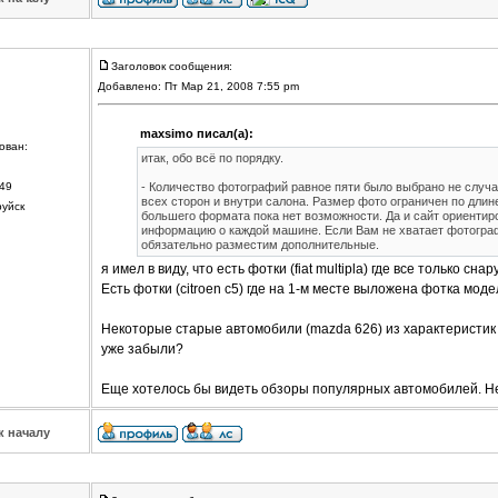
Заголовок сообщения:
Добавлено: Пт Мар 21, 2008 7:55 pm
maxsimo писал(а):
ован:
итак, обо всё по порядку.
49
- Количество фотографий равное пяти было выбрано не случа
всех сторон и внутри салона. Размер фото ограничен по длин
руйск
большего формата пока нет возможности. Да и сайт ориентиро
информацию о каждой машине. Если Вам не хватает фотограф
обязательно разместим дополнительные.
я имел в виду, что есть фотки (fiat multipla) где все только сна
Есть фотки (citroen c5) где на 1-м месте выложена фотка модел
Некоторые старые автомобили (mazda 626) из характеристик и
уже забыли?
Еще хотелось бы видеть обзоры популярных автомобилей. Не
к началу