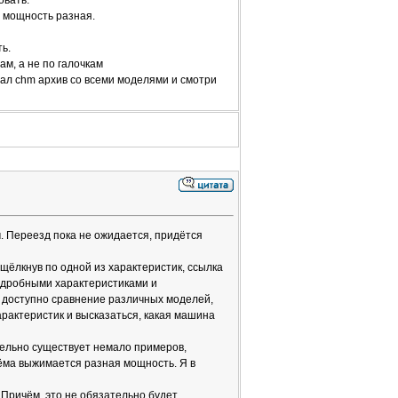
овать.
а мощность разная.
ь.
ам, а не по галочкам
ачал chm архив со всеми моделями и смотри
. Переезд пока не ожидается, придётся
щёлкнув по одной из характеристик, ссылка
подробными характеристиками и
т доступно сравнение различных моделей,
арактеристик и высказаться, какая машина
тельно существует немало примеров,
ёма выжимается разная мощность. Я в
 Причём, это не обязательно будет