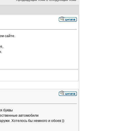
ем сайте.
е,
н.
я буквы
чественные автомобили
аружи. Хотелось бы немного и обоев ))