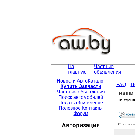
На
Частные
главную
объявления
Новости
АвтоКаталог
FAQ
П
Купить Запчасти
Частные объявления
Ваши 
Поиск автомобилей
На страни
Подать объявление
Полезное
Контакты
Форум
Авторизация
Список ф