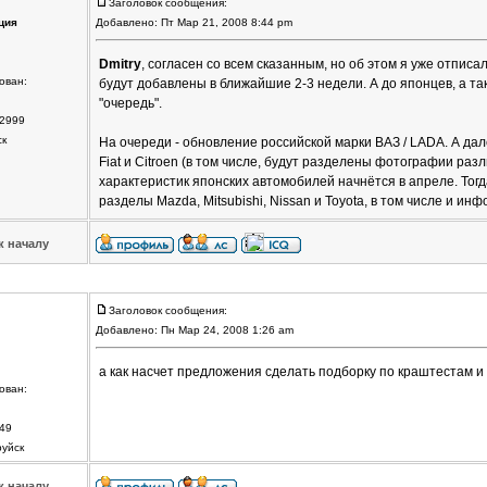
Заголовок сообщения:
ция
Добавлено: Пт Мар 21, 2008 8:44 pm
Dmitry
, согласен со всем сказанным, но об этом я уже отписа
ован:
будут добавлены в ближайшие 2-3 недели. А до японцев, а т
"очередь".
2999
ск
На очереди - обновление российской марки ВАЗ / LADA. А да
Fiat и Citroen (в том числе, будут разделены фотографии ра
характеристик японских автомобилей начнётся в апреле. Тогд
разделы Mazda, Mitsubishi, Nissan и Toyota, в том числе и ин
к началу
Заголовок сообщения:
Добавлено: Пн Мар 24, 2008 1:26 am
а как насчет предложения сделать подборку по краштестам и
ован:
49
руйск
к началу