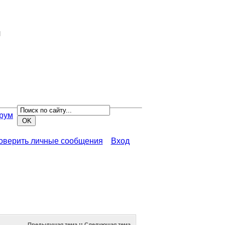
я
рум
роверить личные сообщения
Вход
Предыдущая тема
::
Следующая тема