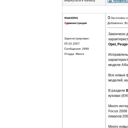
Вернуться к началу
maxsimo
Заголовок с
А
дминистрация
Добавлено: Вс
Закончено д
Зарегистрирован:
характерист
05.02.2007
Opel, Peuge
Сообщения: 2999
Откуда: Минск
Исправлены
характерис
модели
Alf
Все новые ф
моделей, к
В разделе
кузовах (
E9
Много интер
Focus
2008 
пикапов 20
Много новы