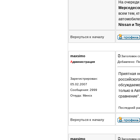
На очереди
Мерседесов,
всем тем, к
автомобилей
Nissan и To
Вернуться к началу
maxsimo
Заголовок с
А
дминистрация
Добавлено: Пн
Приятная но
Зарегистрирован:
российског
05.02.2007
обсуждаем
Сообщения: 2999
только в Ав
Откуда: Минск
сравнение"
Последний раз
Вернуться к началу
maxsimo
Заголовок с