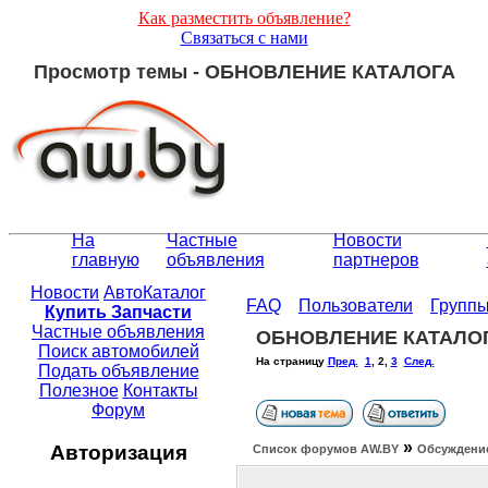
Как разместить объявление?
Связаться с нами
Просмотр темы - ОБНОВЛЕНИЕ КАТАЛОГА
На
Частные
Новости
главную
объявления
партнеров
Новости
АвтоКаталог
FAQ
Пользователи
Групп
Купить Запчасти
Частные объявления
ОБНОВЛЕНИЕ КАТАЛО
Поиск автомобилей
На страницу
Пред.
1
,
2
,
3
След.
Подать объявление
Полезное
Контакты
Форум
»
Авторизация
Список форумов АW.BY
Обсуждение