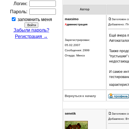
Логин:
Автор
Пароль:
запомнить меня
maxsimo
Заголовок с
А
дминистрация
Добавлено: Пт
Забыли пароль?
Ещё вчера 
Регистрация →
Зарегистрирован:
Автокаталог
05.02.2007
Сообщения: 2999
Также прод
Откуда: Минск
"пустышки"
недостающи
И самое ин
тестирован
характерис
Вернуться к началу
senetik
Заголовок с
Добавлено: Вт