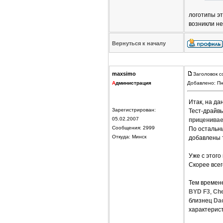
логотипы эт
возникли не
Вернуться к началу
maxsimo
Заголовок с
А
дминистрация
Добавлено: Пн
Итак, на д
Зарегистрирован:
Тест-драйв
05.02.2007
приценива
Сообщения: 2999
По остальны
Откуда: Минск
добавлены 
Уже с этого
Скорее всег
Тем времен
BYD F3
,
Che
близнец
Da
характерист