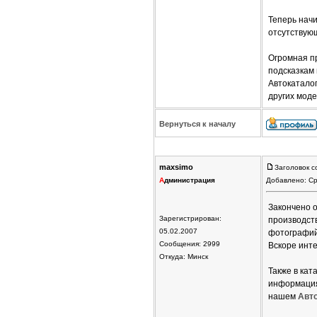
Теперь нач
отсутствую
Огромная п
подсказкам
Автокатало
других моде
Вернуться к началу
maxsimo
Заголовок с
А
дминистрация
Добавлено: Ср
Закончено 
Зарегистрирован:
производств
05.02.2007
фотографий
Сообщения: 2999
Вскоре инт
Откуда: Минск
Также в ка
информация 
нашем
Авт