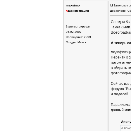
maxsimo
Заголовок с
А
дминистрация
Добавлено: Сб
Сегодня бы
Зарегистрирован:
Также были
05.02.2007
фотографии
Сообщения: 2999
Откуда: Минск
А теперь с
модификаци
Перейти к 
потом отме
выбирать о
фотографии
Сейчас все
форума
"Вы
и моделей.
Параллельно
данный мом
Anony
а поч