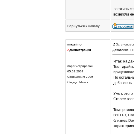
логотипы эт
возникли не
Вернуться к началу
maxsimo
Заголовок с
А
дминистрация
Добавлено: Пн
Итак, на д
Зарегистрирован:
Тест-драйв
05.02.2007
приценива
Сообщения: 2999
По остальны
Откуда: Минск
добавлены 
Уже с этого
Скорее всег
Тем времен
BYD F3
,
Che
близнец
Da
характерист