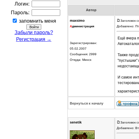
Логин:
Автор
Пароль:
запомнить меня
maxsimo
Заголовок с
А
дминистрация
Добавлено: Пт
Забыли пароль?
Ещё вчера 
Регистрация →
Зарегистрирован:
Автокаталог
05.02.2007
Сообщения: 2999
Также прод
Откуда: Минск
"пустышки"
недостающи
И самое ин
тестирован
характерис
Вернуться к началу
senetik
Заголовок с
Добавлено: Вт