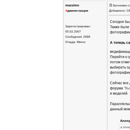
maxsimo
Заголовок с
А
дминистрация
Добавлено: Сб
Сегодня бы
Зарегистрирован:
Также были
05.02.2007
фотографии
Сообщения: 2999
Откуда: Минск
А теперь с
модификаци
Перейти к 
потом отме
выбирать о
фотографии
Сейчас все
форума
"Вы
и моделей.
Параллельно
данный мом
Anony
а поч