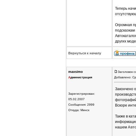
Теперь нач
отсутствую
Огромная п
подсказкам
Автокатало
других моде
Вернуться к началу
maxsimo
Заголовок с
А
дминистрация
Добавлено: Ср
Закончено 
Зарегистрирован:
производств
05.02.2007
фотографий
Сообщения: 2999
Вскоре инт
Откуда: Минск
Также в ка
информация 
нашем
Авт