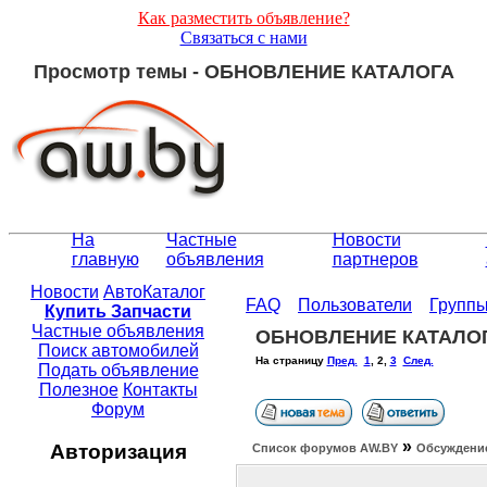
Как разместить объявление?
Связаться с нами
Просмотр темы - ОБНОВЛЕНИЕ КАТАЛОГА
На
Частные
Новости
главную
объявления
партнеров
Новости
АвтоКаталог
FAQ
Пользователи
Групп
Купить Запчасти
Частные объявления
ОБНОВЛЕНИЕ КАТАЛО
Поиск автомобилей
На страницу
Пред.
1
,
2
,
3
След.
Подать объявление
Полезное
Контакты
Форум
»
Авторизация
Список форумов АW.BY
Обсуждение