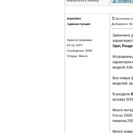
Вернуться к началу
maxsimo
Заголовок с
А
дминистрация
Добавлено: Вс
Закончено д
Зарегистрирован:
характерист
05.02.2007
Opel, Peuge
Сообщения: 2999
Откуда: Минск
Исправлены
характерис
модели
Alf
Все новые ф
моделей, к
В разделе
кузовах (
E9
Много интер
Focus
2008 
пикапов 20
Много новы