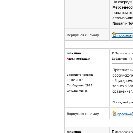
На очереди
Мерседесов,
всем тем, к
автомобилей
Nissan и To
Вернуться к началу
maxsimo
Заголовок с
А
дминистрация
Добавлено: Пн
Приятная но
Зарегистрирован:
российског
05.02.2007
обсуждаем
Сообщения: 2999
только в Ав
Откуда: Минск
сравнение"
Последний раз
Вернуться к началу
maxsimo
Заголовок с