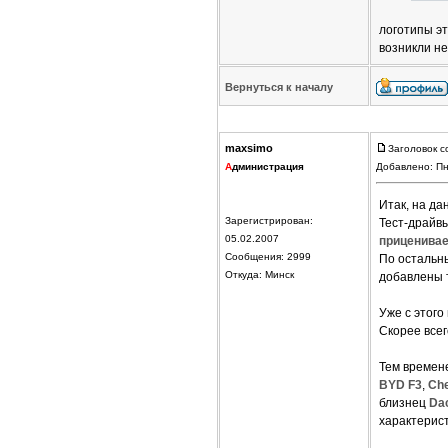
логотипы эт
возникли не
Вернуться к началу
maxsimo
Заголовок с
А
дминистрация
Добавлено: Пн
Итак, на д
Зарегистрирован:
Тест-драйв
05.02.2007
приценива
Сообщения: 2999
По остальны
Откуда: Минск
добавлены 
Уже с этого
Скорее всег
Тем времен
BYD F3
,
Che
близнец
Da
характерист