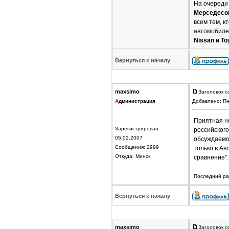
На очереди
Мерседесов,
всем тем, к
автомобилей
Nissan и To
Вернуться к началу
maxsimo
Заголовок с
А
дминистрация
Добавлено: Пн
Приятная но
Зарегистрирован:
российског
05.02.2007
обсуждаем
Сообщения: 2999
только в Ав
Откуда: Минск
сравнение"
Последний раз
Вернуться к началу
maxsimo
Заголовок с