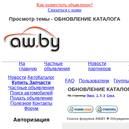
Как разместить объявление?
Связаться с нами
Просмотр темы - ОБНОВЛЕНИЕ КАТАЛОГА
На
Частные
Новости
главную
объявления
партнеров
Новости
АвтоКаталог
FAQ
Пользователи
Групп
Купить Запчасти
Частные объявления
ОБНОВЛЕНИЕ КАТАЛО
Поиск автомобилей
На страницу
Пред.
1
,
2
,
3
След.
Подать объявление
Полезное
Контакты
Форум
»
Авторизация
Список форумов АW.BY
Обсуждение