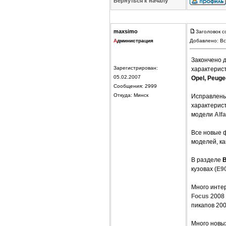
Вернуться к началу
maxsimo
Заголовок с
А
дминистрация
Добавлено: Вс
Закончено д
Зарегистрирован:
характерист
05.02.2007
Opel, Peuge
Сообщения: 2999
Откуда: Минск
Исправлены
характерис
модели
Alf
Все новые ф
моделей, к
В разделе
кузовах (
E9
Много интер
Focus
2008 
пикапов 20
Много новы