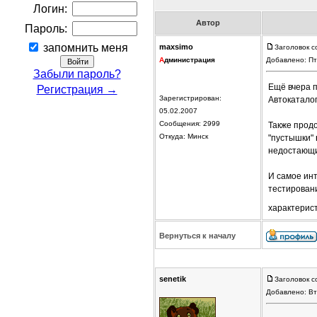
Логин:
Автор
Пароль:
запомнить меня
maxsimo
Заголовок с
А
дминистрация
Добавлено: Пт
Забыли пароль?
Ещё вчера 
Регистрация →
Зарегистрирован:
Автокаталог
05.02.2007
Сообщения: 2999
Также прод
Откуда: Минск
"пустышки"
недостающи
И самое ин
тестирован
характерис
Вернуться к началу
senetik
Заголовок с
Добавлено: Вт