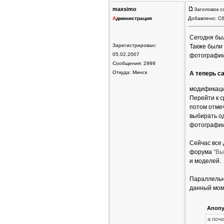
maxsimo
Заголовок с
А
дминистрация
Добавлено: Сб
Сегодня бы
Зарегистрирован:
Также были
05.02.2007
фотографии
Сообщения: 2999
Откуда: Минск
А теперь с
модификаци
Перейти к 
потом отме
выбирать о
фотографии
Сейчас все
форума
"Вы
и моделей.
Параллельно
данный мом
Anony
а поч