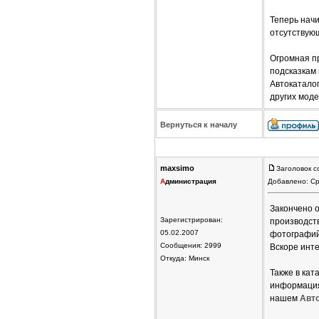
Теперь нач
отсутствую
Огромная п
подсказкам
Автокатало
других моде
Вернуться к началу
maxsimo
Заголовок с
А
дминистрация
Добавлено: Ср
Закончено 
Зарегистрирован:
производств
05.02.2007
фотографий
Сообщения: 2999
Вскоре инт
Откуда: Минск
Также в ка
информация 
нашем
Авт