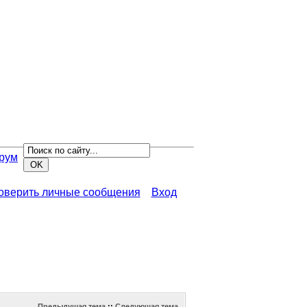
рум
роверить личные сообщения
Вход
Предыдущая тема
::
Следующая тема