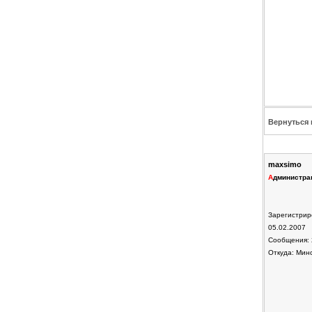
Вернуться 
maxsimo
А
дминистра
Зарегистрир
05.02.2007
Сообщения: 
Откуда: Мин