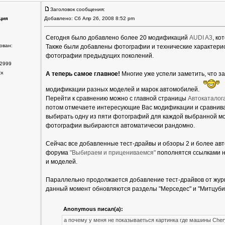
Заголовок сообщения:
ция
Добавлено: Сб Апр 26, 2008 8:52 pm
Сегодня было добавлено более 20 модификаций
AUDI A3
, ко
ован:
Также были добавлены фотографии и технические характери
фотографии предыдущих поколений.
2999
ск
А теперь самое главное!
Многие уже успели заметить, что з
модификации разных моделей и марок автомобилей.
Перейти к сравнению можно с главной страницы
Автокаталог
потом отмечаете интересующие Вас модификации и сравнива
выбирать одну из пяти фотографий для каждой выбранной мо
фотографии выбираются автоматически рандомно.
Сейчас все добавленные тест-драйвы и обзоры 2 и более ав
форума
"Выбираем и прицениваемся"
пополнятся ссылками 
и моделей.
Параллельно продолжается добавление тест-драйвов от журнал
данный момент обновляются разделы "Мерседес" и "Митцуби
Anonymous писал(а):
а почему у меня не показываеться картинка где машины Cher