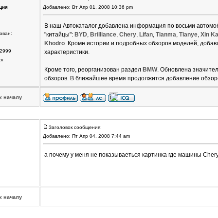
ция
Добавлено: Вт Апр 01, 2008 10:36 pm
В наш Автокаталог добавлена информация по восьми автомоб
ован:
"китайцы":
BYD
,
Brilliance
,
Chery
,
Lifan
,
Tianma
,
Tianye
,
Xin Ka
Khodro
. Кроме истории и подробных обзоров моделей, доба
2999
характеристики.
ск
Кроме того, реорганизован раздел
BMW
. Обновлена значите
обзоров. В ближайшее время продолжится добавление обзор
к началу
Заголовок сообщения:
Добавлено: Пт Апр 04, 2008 7:44 am
а почему у меня не показываеться картинка где машины Che
к началу