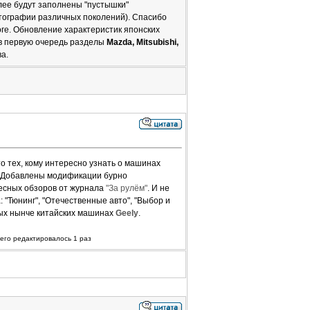
алее будут заполнены "пустышки"
отографии различных поколений). Спасибо
оге. Обновление характеристик японских
 в первую очередь разделы
Mazda, Mitsubishi,
а.
о тех, кому интересно узнать о машинах
. Добавлены модификации бурно
ресных обзоров от журнала
"За рулём"
. И не
: "Тюнинг", "Отечественные авто", "Выбор и
мых нынче китайских машинах
Geely
.
сего редактировалось 1 раз