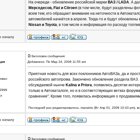
На очереди - обновление российской марки
ВАЗ / LADA
. А д
Мерседесов, Fiat и Citroen
(в том числе, будут разделены ф
всем тем, кто обращает внимание на неточности в Автокатал
автомобилей начнётся в апреле. Тогда-то и будут обновлены
Nissan и Toyota
, в том числе и информация по расходу топлив
к началу
Заголовок сообщения:
ция
Добавлено: Пн Мар 24, 2008 11:55 am
Приятная новость для всех поклонников АвтоВАЗа, да и прост
ован:
российского автопрома. Закончено обновление раздела
ВАЗ
обсуждаемой нынче
Kalina и Priora
, появились десятки инте
2999
только в Автокаталоге, но и в соответствующих ветках форума
ск
сравнение". Кроме того, появилась информация о продавае
Последний раз редактировалось: maxsimo (Вт Апр 01, 2008 10:43 pm), в
к началу
Заголовок сообщения: