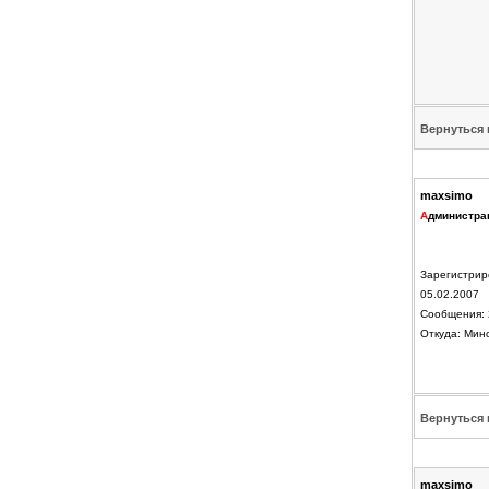
Вернуться 
maxsimo
А
дминистра
Зарегистрир
05.02.2007
Сообщения: 
Откуда: Мин
Вернуться 
maxsimo