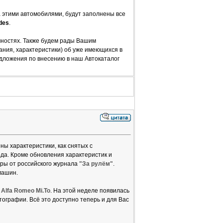
а этими автомобилями, будут заполнены все
des
.
чностях. Также будем рады Вашим
ния, характеристики) об уже имеющихся в
дложения по внесению в наш Автокаталог
ены характеристики, как снятых с
года. Кроме обновления характеристик и
ры от российского журнала
"За рулём"
.
машин.
е
Alfa Romeo Mi.To
. На этой неделе появилась
ографии. Всё это доступно теперь и для Вас