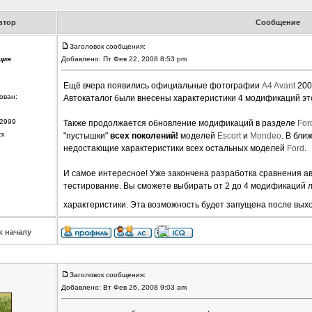
втор
Сообщение
Заголовок сообщения:
ция
Добавлено: Пт Фев 22, 2008 8:53 pm
Ещё вчера появились официальные фотографии
A4 Avant
2008
ован:
Автокаталог были внесены характеристики 4 модификаций это
2999
Также продолжается обновление модификаций в разделе
For
ск
"пустышки"
всех поколений!
моделей
Escort
и
Mondeo
. В бл
недостающие характеристики всех остальных моделей
Ford
.
И самое интересное! Уже закончена разработка сравнения а
тестирование. Вы сможете выбирать от 2 до 4 модификаций 
характеристики. Эта возможность будет запущена после вых
к началу
Заголовок сообщения:
Добавлено: Вт Фев 26, 2008 9:03 am