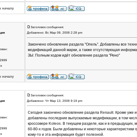
к началу
Заголовок сообщения:
ция
Добавлено: Вс Мар 09, 2008 2:28 pm
Закончено обновление раздела "Опель". Добавлены все техн
ован:
модификаций данной марки, а также отсутствующая информац
ЗЫ: Полным ходом идёт обновление раздела "Рено"
2999
ск
к началу
Заголовок сообщения:
ция
Добавлено: Чт Мар 13, 2008 9:19 pm
Сегодня закончено обновление раздела
Renault
. Кроме уже 
ован:
добавлены последние выпускаемые модификации, в том чис
кроссовере
Koleos
. В текущем разделе, как и в предыдущих,
2999
60-80-х годов. Были добавлены и некоторые характеристики
ск
кому-то и эта информация будет полезной.