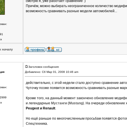
смотрю я, уже работает сравнение :)
Причём, можно выбирать неограниченное количество модифик
возможность сравнивать разные модели автомобилей...
ован:
91
ск
к началу
Заголовок сообщения:
ция
Добавлено: Сб Мар 01, 2008 10:46 am
действительно, с этой недели стало доступно сравнение авт
ован:
Чуточку позже появится возможность сравнивать разные марк
2999
Кроме того, на данный момент закончено обновление модиф
ск
и легендарные
Мустанги (Mustang)
. На очереди обновление 
Peugeot и Renault
.
Но ещё раньше по многочисленным просьбам появятся фотог
Спецтехника.