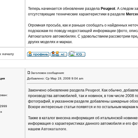
Теперь начинается обновление раздела
Peugeot
. А следом з
отсутствующие технические характеристики в разделе
Merce
Огромная просьба, как и раньше сообщать о найденных нето
подсказкам по поводу недостающей информации (фото, описа
Автокаталоге автомобилях. С удовольствием рассмотрим пре
других моделях и марках.
к началу
Заголовок сообщения:
ция
Добавлено: Ср Мар 19, 2008 9:04 am
Закончено обновление раздела
Peugeot
. Как обычно, добавл
ован:
производства автомобилей, так и новинок, в том числе 2008 
фотографий, в указанном разделе добавлены шикарные обзо
2999
Вскоре интересные статьи появятся и по остальным маркам 
ск
Также в каталог внесена информация об итальянской новинк
информация о характеристиках данного автомобиля и его фот
нашем
Автокаталоге
.