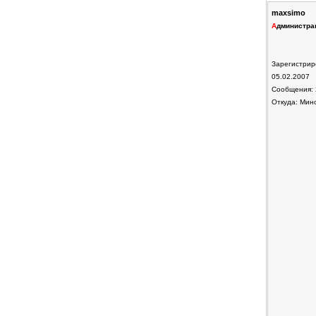
maxsimo
А
дминистра
Зарегистрир
05.02.2007
Сообщения: 
Откуда: Мин