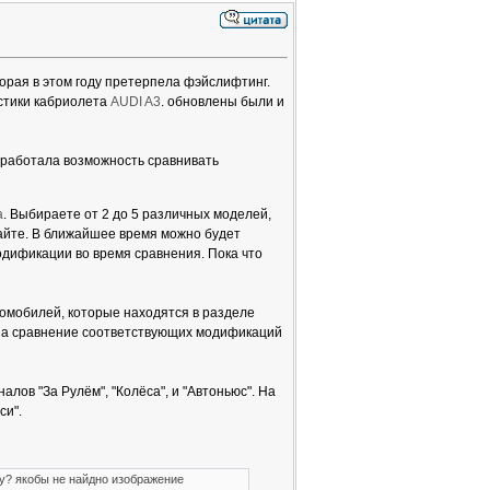
торая в этом году претерпела фэйслифтинг.
стики кабриолета
AUDI A3
. обновлены были и
аработала возможность сравнивать
а
. Выбираете от 2 до 5 различных моделей,
йте. В ближайшее время можно будет
дификации во время сравнения. Пока что
томобилей, которые находятся в разделе
на сравнение соответствующих модификаций
ов "За Рулём", "Колёса", и "Автоньюс". На
си".
y? якобы не найдно изображение