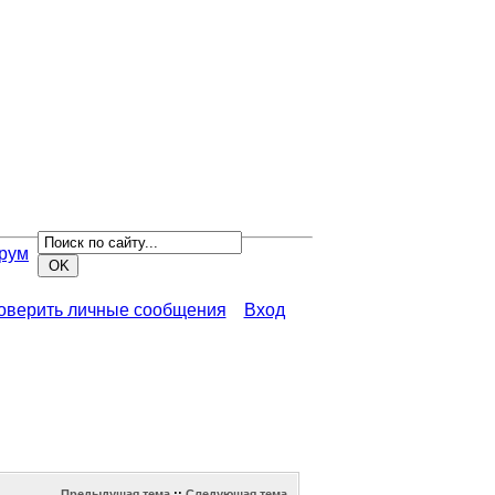
рум
роверить личные сообщения
Вход
Предыдущая тема
::
Следующая тема