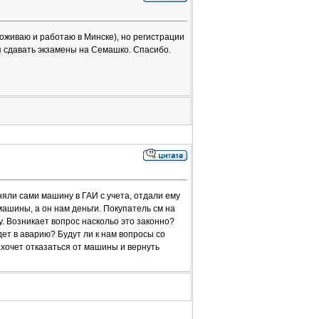
оживаю и работаю в Минске), но регистрации
 я сдавать экзамены на Семашко. Спасибо.
яли сами машину в ГАИ с учета, отдали ему
машины, а он нам деньги. Покупатель см на
. Возникает вопрос наскольо это законно?
ет в аварию? Будут ли к нам вопросы со
ахочет отказаться от машины и вернуть