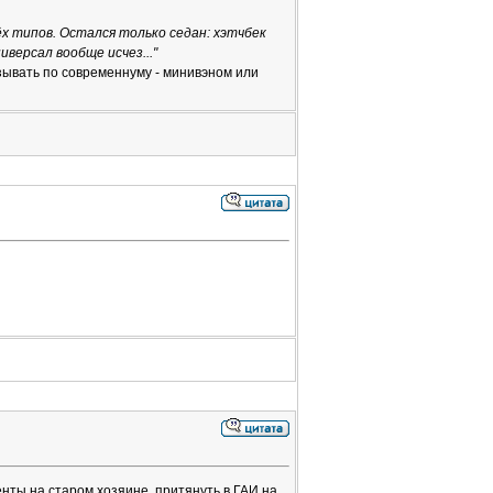
ёх типов. Остался только седан: хэтчбек
иверсал вообще исчез..."
зывать по современнуму - минивэном или
нты на старом хозяине, притянуть в ГАИ на