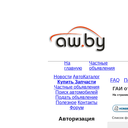
На
Частные
главную
объявления
Новости
АвтоКаталог
FAQ
П
Купить Запчасти
Частные объявления
ГАИ о
Поиск автомобилей
На страни
Подать объявление
Полезное
Контакты
Форум
Авторизация
Список ф