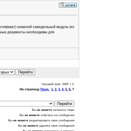
ертификат) нежилой самодельный модуль (из
ьные документы необходимы для
Часовой пояс: GMT + 2
На страницу
Пред.
1
,
2
,
3
,
4
,
5
,
6
,
7
Вы
не можете
начинать темы
Вы
не можете
отвечать на сообщения
Вы
не можете
редактировать свои сообщения
Вы
не можете
удалять свои сообщения
Вы
не можете
голосовать в опросах