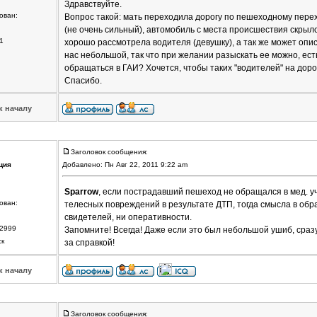
Здравствуйте.
ован:
Вопрос такой: мать переходила дорогу по пешеходному перех
(не очень сильный), автомобиль с места происшествия скрылся
1
хорошо рассмотрела водителя (девушку), а так же может опис
нас небольшой, так что при желании разыскать ее можно, ест
обращаться в ГАИ? Хочется, чтобы таких "водителей" на доро
Спасибо.
к началу
Заголовок сообщения:
ция
Добавлено: Пн Авг 22, 2011 9:22 am
Sparrow
, если пострадавший пешеход не обращался в мед. у
ован:
телесных повреждений в результате ДТП, тогда смысла в обра
свидетелей, ни оперативности.
2999
Запомните! Всегда! Даже если это был небольшой ушиб, сраз
ск
за справкой!
к началу
Заголовок сообщения: