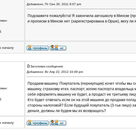
Добавлено: Пт Сен 30, 2011 9:07 pm
Подскажите пожалуйста! Я закончила автошколу в Минске (пр
ован:
и прописки в Минске нет (зарегистрирована в Орше), могу ли
1
к началу
Заголовок сообщения:
Добавлено: Вс Апр 22, 2012 10:49 pm
Продаем машину. Покупатель (перекупщик) хочет чтобы мы сн
ован:
машину, страховку итех. паспорт, копию паспорта владельца 
себя оформлять машину не будет, а продаст ее третьему лицу
1
Кто будет отвечать если он на этой машине до продажи попад
стороны налоговой? Если будущий покупатель (3-тье лицо) з
деньги, должны ли будем мы их возвращать?
к началу