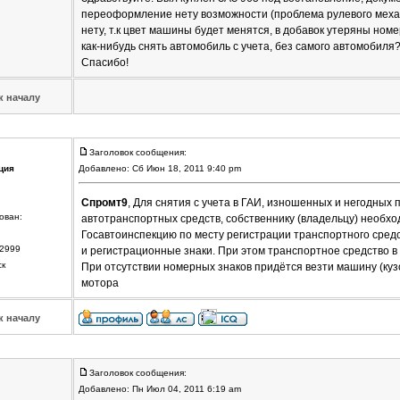
переоформление нету возможности (проблема рулевого механ
нету, т.к цвет машины будет менятся, в добавок утеряны номе
как-нибудь снять автомобиль с учета, без самого автомобиля
Спасибо!
к началу
Заголовок сообщения:
ция
Добавлено: Сб Июн 18, 2011 9:40 pm
Спромт9
, Для снятия с учета в ГАИ, изношенных и негодных 
ован:
автотранспортных средств, собственнику (владельцу) необхо
Госавтоинспекцию по месту регистрации транспортного средс
2999
и регистрационные знаки. При этом транспортное средство в
ск
При отсутствии номерных знаков придётся везти машину (кузо
мотора
к началу
Заголовок сообщения:
Добавлено: Пн Июл 04, 2011 6:19 am