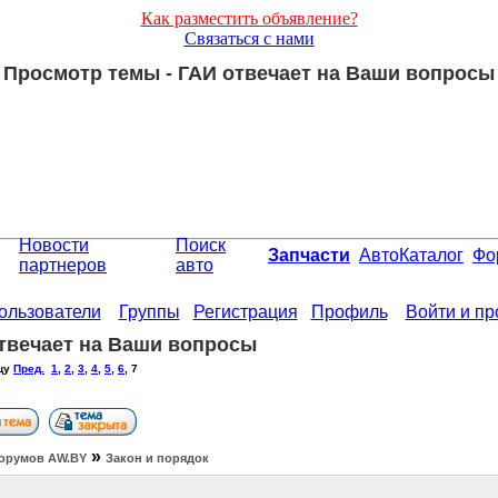
Как разместить объявление?
Связаться с нами
Просмотр темы - ГАИ отвечает на Ваши вопросы
Новости
Поиск
Запчасти
АвтоКаталог
Фо
партнеров
авто
ользователи
Группы
Регистрация
Профиль
Войти и п
твечает на Ваши вопросы
цу
Пред.
1
,
2
,
3
,
4
,
5
,
6
,
7
»
орумов АW.BY
Закон и порядок