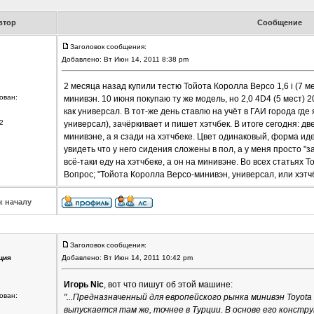
втор
Сообщение
Заголовок сообщения:
Добавлено: Вт Июн 14, 2011 8:38 pm
2 месяца назад купили тестю Тойота Королла Версо 1,6 i (7 мес
ован:
минивэн. 10 июня покупаю ту же модель, но 2,0 4D4 (5 мест) 20
как универсал. В тот-же день ставлю на учёт в ГАИ города где 
2
универсал), зачёркивает и пишет хэтчбек. В итоге сегодня: д
минивэне, а я сзади на хэтчбеке. Цвет одинаковый, форма иде
увидеть что у него сидения сложены в пол, а у меня просто "з
всё-таки еду на хэтчбеке, а он на минивэне. Во всех статьях 
Вопрос; "Тойота Королла Версо-минивэн, универсал, или хэтч
к началу
Заголовок сообщения:
ция
Добавлено: Вт Июн 14, 2011 10:42 pm
Игорь Nic
, вот что пишут об этой машине:
ован:
"...Предназначенный для европейского рынка минивэн Toyota 
выпускается там же, точнее в Турции. В основе его констр