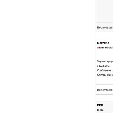
Вернуться 
maxsimo
А
дминистра
Зарегистрир
05.02.2007
Сообщения: 
Откуда: Мин
Вернуться 
BBK
Гость