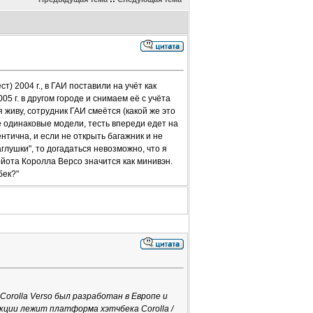
т) 2004 г., в ГАИ поставили на учёт как
05 г. в другом городе и снимаем её с учёта
я живу, сотрудник ГАИ смеётся (какой же это
ве одинаковые модели, тесть впереди едет на
нтична, и если не открыть багажник и не
аглушки", то догадаться невозможно, что я
Тойота Королла Версо значится как минивэн.
бек?"
Соrollа Verso был разработан в Европе и
укции лежит платформа хэтчбека Соrollа /