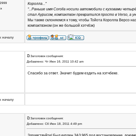
2999
Королла..."
ск
"...Раньше имя Corolla носили автомобили с кузовами четыр
стал Аурисом, компактвэн превратился просто в Verso, а ун
Мы также склоняемся к тому, чтобы Тойота Королла Версо на
компактвэном (он же большой хэтчбэк)
к началу
Заголовок сообщения:
Добавлено: Чт Июн 16, 2011 10:42 am
Спасибо за ответ. Значит будем ездить на хэтчбеке.
к началу
Заголовок сообщения:
Добавлено: Сб Июн 18, 2011 4:49 pm
Здравствуйте! Был куплен ЗАЗ 965 под востановление, докуме