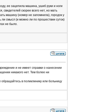
оду, ее зацепила машина, ушиб руки и ноги
, свидетелей скорее всего нет, но мать
ать машину (номер не запомнила), городок у
ь ли смысл (и можно ли по прошествии суток)
гах не было.
чреждение и не имеет справки о нанесении
щении никакого нет. Тем более ни
у обращайтесь в поликлинику или больницу