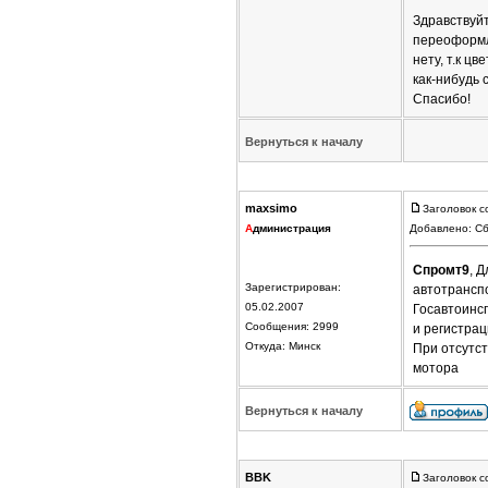
Здравствуйт
переоформл
нету, т.к ц
как-нибудь 
Спасибо!
Вернуться к началу
maxsimo
Заголовок с
А
дминистрация
Добавлено: Сб
Спромт9
, 
Зарегистрирован:
автотранспо
05.02.2007
Госавтоинсп
Сообщения: 2999
и регистрац
Откуда: Минск
При отсутст
мотора
Вернуться к началу
BBK
Заголовок с