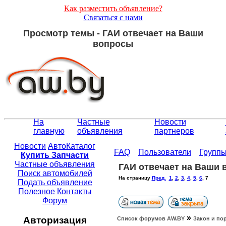
Как разместить объявление?
Связаться с нами
Просмотр темы - ГАИ отвечает на Ваши
вопросы
На
Частные
Новости
главную
объявления
партнеров
Новости
АвтоКаталог
FAQ
Пользователи
Групп
Купить Запчасти
Частные объявления
ГАИ отвечает на Ваши
Поиск автомобилей
На страницу
Пред.
1
,
2
,
3
,
4
,
5
,
6
,
7
Подать объявление
Полезное
Контакты
Форум
»
Авторизация
Список форумов АW.BY
Закон и по