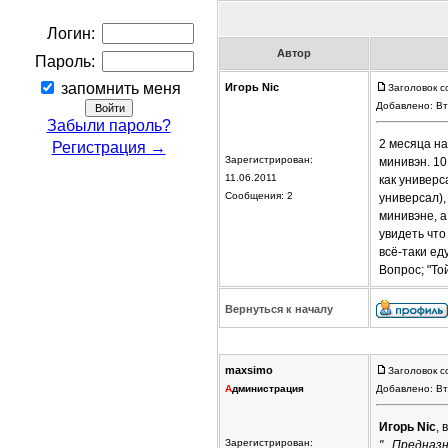
Логин:
Автор
Пароль:
запомнить меня
Игорь Nic
Заголовок с
Добавлено: Вт
Забыли пароль?
2 месяца на
Регистрация →
Зарегистрирован:
минивэн. 10
11.06.2011
как универс
Сообщения: 2
универсал),
минивэне, а
увидеть что
всё-таки ед
Вопрос; "То
Вернуться к началу
maxsimo
Заголовок с
А
дминистрация
Добавлено: Вт
Игорь Nic
, 
Зарегистрирован:
"...Предназ