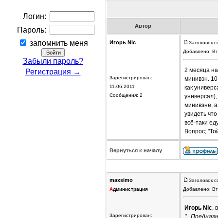
Логин:
Автор
Пароль:
запомнить меня
Игорь Nic
Заголовок с
Добавлено: Вт
Забыли пароль?
2 месяца на
Регистрация →
Зарегистрирован:
минивэн. 10
11.06.2011
как универс
Сообщения: 2
универсал),
минивэне, а
увидеть что
всё-таки ед
Вопрос; "То
Вернуться к началу
maxsimo
Заголовок с
А
дминистрация
Добавлено: Вт
Игорь Nic
, 
Зарегистрирован:
"...Предназ