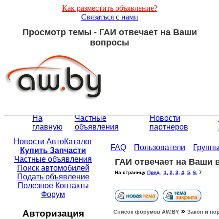
Как разместить объявление?
Связаться с нами
Просмотр темы - ГАИ отвечает на Ваши
вопросы
На
Частные
Новости
главную
объявления
партнеров
Новости
АвтоКаталог
FAQ
Пользователи
Групп
Купить Запчасти
Частные объявления
ГАИ отвечает на Ваши
Поиск автомобилей
На страницу
Пред.
1
,
2
,
3
,
4
,
5
,
6
,
7
Подать объявление
Полезное
Контакты
Форум
»
Авторизация
Список форумов АW.BY
Закон и по