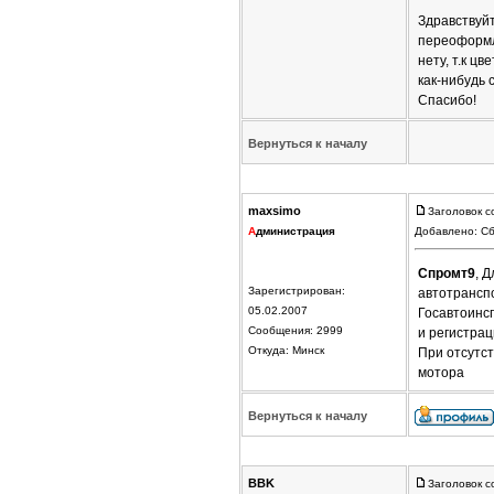
Здравствуйт
переоформл
нету, т.к ц
как-нибудь 
Спасибо!
Вернуться к началу
maxsimo
Заголовок с
А
дминистрация
Добавлено: Сб
Спромт9
, 
Зарегистрирован:
автотранспо
05.02.2007
Госавтоинсп
Сообщения: 2999
и регистрац
Откуда: Минск
При отсутст
мотора
Вернуться к началу
BBK
Заголовок с