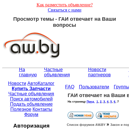
Как разместить объявление?
Связаться с нами
Просмотр темы - ГАИ отвечает на Ваши
вопросы
На
Частные
Новости
главную
объявления
партнеров
Новости
АвтоКаталог
FAQ
Пользователи
Групп
Купить Запчасти
Частные объявления
ГАИ отвечает на Ваши
Поиск автомобилей
На страницу
Пред.
1
,
2
,
3
,
4
,
5
,
6
,
7
Подать объявление
Полезное
Контакты
Форум
»
Авторизация
Список форумов АW.BY
Закон и по