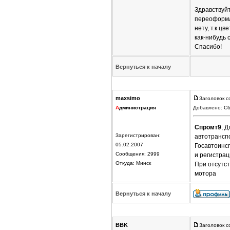
Здравствуйт
переоформл
нету, т.к ц
как-нибудь 
Спасибо!
Вернуться к началу
maxsimo
Заголовок с
А
дминистрация
Добавлено: Сб
Спромт9
, 
Зарегистрирован:
автотранспо
05.02.2007
Госавтоинсп
Сообщения: 2999
и регистрац
Откуда: Минск
При отсутст
мотора
Вернуться к началу
BBK
Заголовок с