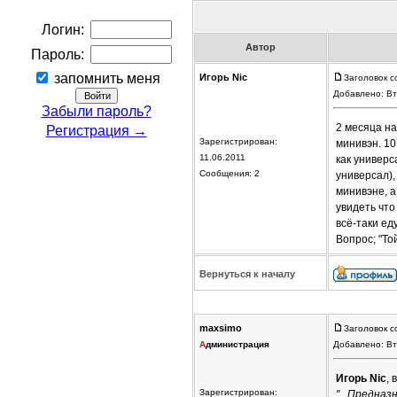
Логин:
Автор
Пароль:
запомнить меня
Игорь Nic
Заголовок с
Добавлено: Вт
Забыли пароль?
2 месяца на
Регистрация →
Зарегистрирован:
минивэн. 10
11.06.2011
как универс
Сообщения: 2
универсал),
минивэне, а
увидеть что
всё-таки ед
Вопрос; "То
Вернуться к началу
maxsimo
Заголовок с
А
дминистрация
Добавлено: Вт
Игорь Nic
, 
Зарегистрирован:
"...Предназ