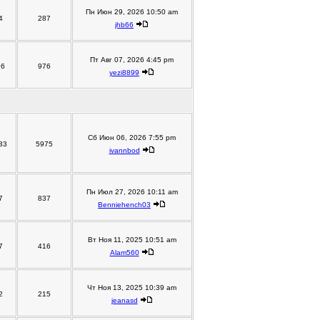
Пн Июн 29, 2026 10:50 am
4
287
jhb66
Пт Авг 07, 2026 4:45 pm
96
976
yezi8899
Сб Июн 06, 2026 7:55 pm
33
5975
ivannbod
Пн Июл 27, 2026 10:11 am
7
837
Benniehench03
Вт Ноя 11, 2025 10:51 am
7
416
Alam560
Чт Ноя 13, 2025 10:39 am
2
215
jeanasd