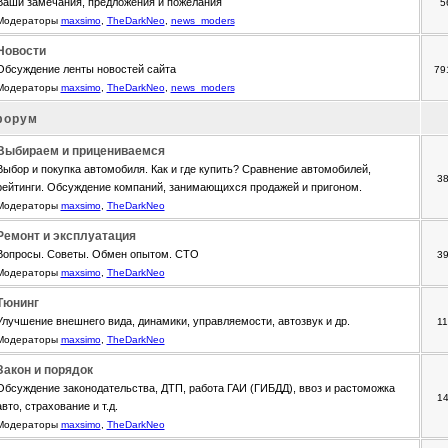
Ваши замечания, предложения и пожелания
5
Модераторы
maxsimo
,
TheDarkNeo
,
news_moders
Новости
Обсуждение ленты новостей сайта
79
Модераторы
maxsimo
,
TheDarkNeo
,
news_moders
форум
Выбираем и прицениваемся
Выбор и покупка автомобиля. Как и где купить? Сравнение автомобилей,
3
рейтинги. Обсуждение компаний, занимающихся продажей и пригоном.
Модераторы
maxsimo
,
TheDarkNeo
Ремонт и эксплуатация
Вопросы. Советы. Обмен опытом. СТО
3
Модераторы
maxsimo
,
TheDarkNeo
Тюнинг
Улучшение внешнего вида, динамики, управляемости, автозвук и др.
1
Модераторы
maxsimo
,
TheDarkNeo
Закон и порядок
Обсуждение законодательства, ДТП, работа ГАИ (ГИБДД), ввоз и растоможка
1
авто, страхование и т.д.
Модераторы
maxsimo
,
TheDarkNeo