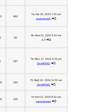
Ср Авг 20, 2025 7:42 pm
05
863
zordenkoddy
Вс Фев 23, 2025 6:20 am
5
90
А Л
Пн Июн 17, 2024 3:33 pm
1
187
DenMONZc
Пт Май 24, 2024 11:52 am
49
194
DenMONZc
Чт Ноя 21, 2019 8:42 am
58
432
aarrerasotisb