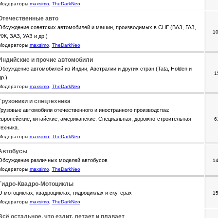
Модераторы
maxsimo
,
TheDarkNeo
Отечественные авто
Обсуждение советских автомобилей и машин, производимых в СНГ (ВАЗ, ГАЗ,
1
ИЖ, ЗАЗ, УАЗ и др.)
Модераторы
maxsimo
,
TheDarkNeo
Индийские и прочие автомобили
Обсуждение автомобилей из Индии, Австралии и других стран (Tata, Holden и
1
др.)
Модераторы
maxsimo
,
TheDarkNeo
Грузовики и спецтехника
Грузовые автомобили отечественного и иностранного производства:
европейские, китайские, американские. Специальная, дорожно-строительная
6
техника.
Модераторы
maxsimo
,
TheDarkNeo
Автобусы
Обсуждение различных моделей автобусов
1
Модераторы
maxsimo
,
TheDarkNeo
Гидро-Квадро-Мотоциклы
О мотоциклах, квадроциклах, гидроциклах и скутерах
1
Модераторы
maxsimo
,
TheDarkNeo
Всё остальное, что ездит, летает и плавает