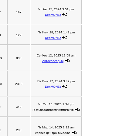
Чт Авг 15, 2024 3:51 pm
7
167
DenMONZc
Пт Июн 28, 2024 1:49 pm
4
129
DenMONZc
Ср Фев 12, 2025 12:58 am
39
830
АвтослесарьM
Пн Июн 17, 2024 3:49 pm
08
2399
DenMONZc
Чт Окт 16, 2025 2:34 pm
8
419
Гостьпааапвврпписммяпвичв
Пт Мар 14, 2025 2:12 am
8
236
сервис центры в москве