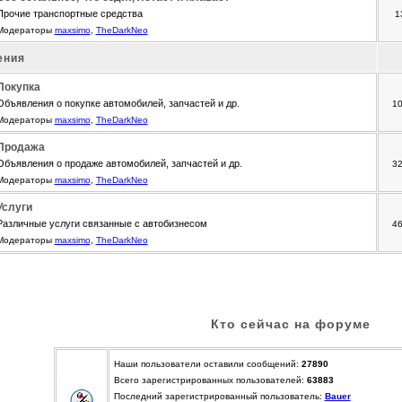
Прочие транспортные средства
1
Модераторы
maxsimo
,
TheDarkNeo
ения
Покупка
Объявления о покупке автомобилей, запчастей и др.
1
Модераторы
maxsimo
,
TheDarkNeo
Продажа
Объявления о продаже автомобилей, запчастей и др.
3
Модераторы
maxsimo
,
TheDarkNeo
Услуги
Различные услуги связанные с автобизнесом
4
Модераторы
maxsimo
,
TheDarkNeo
Кто сейчас на форуме
Наши пользователи оставили сообщений:
27890
Всего зарегистрированных пользователей:
63883
Последний зарегистрированный пользователь:
Bauer