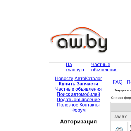
На
Частные
главную
объявления
Новости
АвтоКаталог
FAQ
П
Купить Запчасти
Частные объявления
Текущее вр
Поиск автомобилей
Список фор
Подать объявление
Полезное
Контакты
Форум
АW.BY
Авторизация