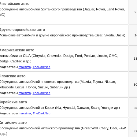
Английские авто
Обсуждение автомобилей британского производства (Jaguar, Rover, Land Rover,
2
MG)
Другие европейские авто
Испанские автомобили и другие европейского производства (Seat, Skoda, Dacia)
2
Американские авто
Автомобили из США (Chrysler, Chevrolet, Dodge, Ford, Pontiac, Lincoln, GMC,
1
Dodge, Cadillac и др.)
Модераторы
maxsimo
,
TheDarkNeo
Японские авто
Обсуждение автомобилей японского производства (Mazda, Toyota, Nissan,
3
Mitsubishi, Lexus, Honda, Suzuki, Subaru и др.)
Модераторы
maxsimo
,
TheDarkNeo
Корейские авто
Обсуждение автомобилей из Кореи (Kia, Hyundai, Daewoo, Ssang Young и др.)
8
Модераторы
maxsimo
,
TheDarkNeo
Китайские авто
Обсуждение автомобилей китайского производства (Great Wall, Chery, Dadi, FAW
8
и др.)