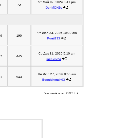
Чт Май 02, 2024 3:41 pm
3
72
DenMONZc
Чт Июл 23, 2026 10:30 am
09
190
Ponti233
Ср Дек 31, 2025 5:10 am
27
445
joenxxx24
Пн Июл 27, 2026 9:56 am
61
943
Benniehench03
Часовой пояс: GMT + 2