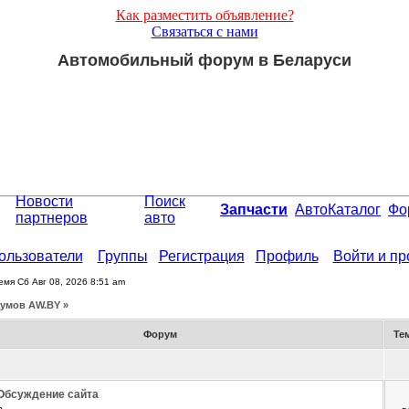
Как разместить объявление?
Связаться с нами
Автомобильный форум в Беларуси
Новости
Поиск
Запчасти
АвтоКаталог
Фо
партнеров
авто
ользователи
Группы
Регистрация
Профиль
Войти и п
емя Сб Авг 08, 2026 8:51 am
умов АW.BY »
Форум
Те
Обсуждение сайта