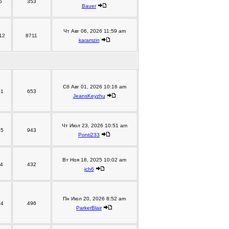
6
353
Bauer
Чт Авг 06, 2026 11:59 am
12
8711
karamzin
Сб Авг 01, 2026 10:16 am
81
653
JeansKeyzhu
Чт Июл 23, 2026 10:51 am
95
943
Ponti233
Вт Ноя 18, 2025 10:02 am
14
432
jch6
Пн Июл 20, 2026 8:52 am
44
496
ParkerBlair