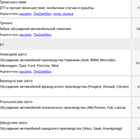
Происшествия
ДТП и прочие происшествия, необычные случаи и курьёзы
7
Модераторы
maxsimo
,
TheDarkNeo
,
news_moders
Прочее
Любые обсуждения автомобильной тематики
2
Модераторы
maxsimo
,
TheDarkNeo
рт
Немецкие авто
Обсуждение автомобилей производства Германии (Audi, BMW, Mercedes,
16
Volkswagen, Opel, Ford, Porsche, Mini)
Модераторы
maxsimo
,
TheDarkNeo
Французские авто
Обсуждение автомобилей французского производства (Peugeot, Renault, Citroen)
8
Итальянские авто
Обсуждение автомобилей итальянского производства (Alfa Romeo, Fiat, Lancia)
6
Шведские авто
Обсуждение автомобилей шведского производства (Volvo, Saab, Koenigsegg)
3