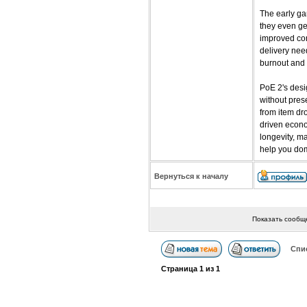
The early gam
they even ge
improved com
delivery nee
burnout and 
PoE 2's desig
without pres
from item dro
driven econom
longevity, m
help you dom
Вернуться к началу
Показать сообщ
Спи
Страница
1
из
1