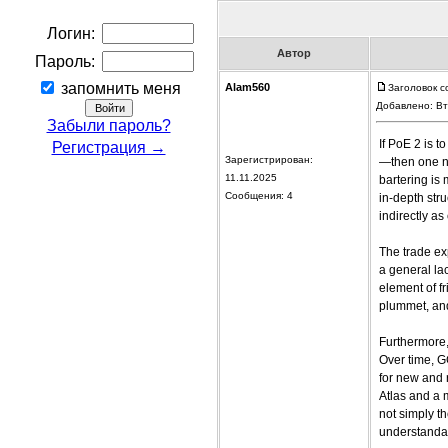
Логин:
Автор
Пароль:
запомнить меня
Alam560
Заголовок с
Добавлено: Вт
Забыли пароль?
If PoE 2 is t
Регистрация →
Зарегистрирован:
—then one ne
11.11.2025
bartering is 
Сообщения: 4
in-depth stru
indirectly as
The trade ex
a general la
element of f
plummet, and
Furthermore,
Over time, 
for new and 
Atlas and a 
not simply t
understandab