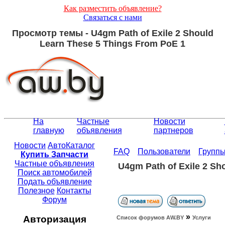
Как разместить объявление?
Связаться с нами
Просмотр темы - U4gm Path of Exile 2 Should
Learn These 5 Things From PoE 1
На
Частные
Новости
главную
объявления
партнеров
Новости
АвтоКаталог
FAQ
Пользователи
Групп
Купить Запчасти
Частные объявления
U4gm Path of Exile 2 Sh
Поиск автомобилей
Подать объявление
Полезное
Контакты
Форум
»
Авторизация
Список форумов АW.BY
Услуги