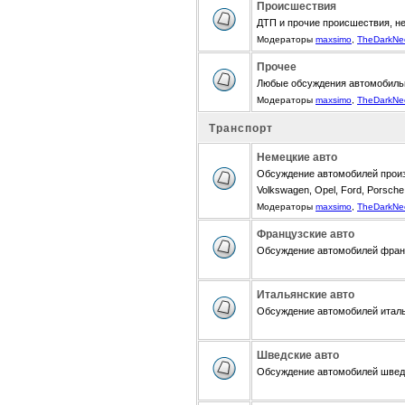
Происшествия
ДТП и прочие происшествия, н
Модераторы
maxsimo
,
TheDarkNe
Прочее
Любые обсуждения автомобиль
Модераторы
maxsimo
,
TheDarkNe
Транспорт
Немецкие авто
Обсуждение автомобилей произ
Volkswagen, Opel, Ford, Porsche,
Модераторы
maxsimo
,
TheDarkNe
Французские авто
Обсуждение автомобилей францу
Итальянские авто
Обсуждение автомобилей итальян
Шведские авто
Обсуждение автомобилей шведск