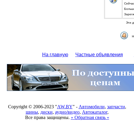
Сейча
Больше
Зареги
Эти д
Н
На главную
Частные объявления
Copyright © 2006-2023 "
AW.BY
" -
Автомобили
,
запчасти
,
шины
,
диски
,
аудио/видео
,
Автокаталог
,
Все права защищены.
» Обратная связь «