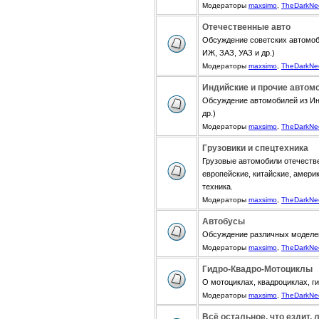
Модераторы
maxsimo
,
TheDarkNe
Отечественные авто
Обсуждение советских автомоб
ИЖ, ЗАЗ, УАЗ и др.)
Модераторы
maxsimo
,
TheDarkNe
Индийские и прочие автом
Обсуждение автомобилей из Инди
др.)
Модераторы
maxsimo
,
TheDarkNe
Грузовики и спецтехника
Грузовые автомобили отечестве
европейские, китайские, амери
техника.
Модераторы
maxsimo
,
TheDarkNe
Автобусы
Обсуждение различных моделе
Модераторы
maxsimo
,
TheDarkNe
Гидро-Квадро-Мотоциклы
О мотоциклах, квадроциклах, г
Модераторы
maxsimo
,
TheDarkNe
Всё остальное, что ездит, 