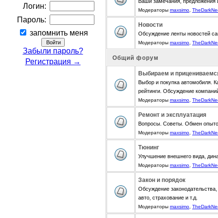
Ваши замечания, предложения 
Логин:
Модераторы
maxsimo
,
TheDarkNe
Пароль:
Новости
запомнить меня
Обсуждение ленты новостей са
Модераторы
maxsimo
,
TheDarkNe
Забыли пароль?
Общий форум
Регистрация →
Выбираем и прицениваемс
Выбор и покупка автомобиля. К
рейтинги. Обсуждение компани
Модераторы
maxsimo
,
TheDarkNe
Ремонт и эксплуатация
Вопросы. Советы. Обмен опыт
Модераторы
maxsimo
,
TheDarkNe
Тюнинг
Улучшение внешнего вида, дина
Модераторы
maxsimo
,
TheDarkNe
Закон и порядок
Обсуждение законодательства, 
авто, страхование и т.д.
Модераторы
maxsimo
,
TheDarkNe