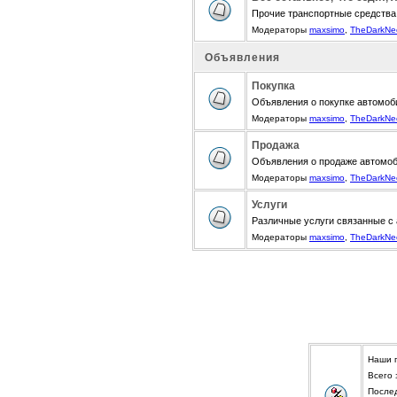
Прочие транспортные средства
Модераторы
maxsimo
,
TheDarkNe
Объявления
Покупка
Объявления о покупке автомоби
Модераторы
maxsimo
,
TheDarkNe
Продажа
Объявления о продаже автомоби
Модераторы
maxsimo
,
TheDarkNe
Услуги
Различные услуги связанные с
Модераторы
maxsimo
,
TheDarkNe
Наши 
Всего
После