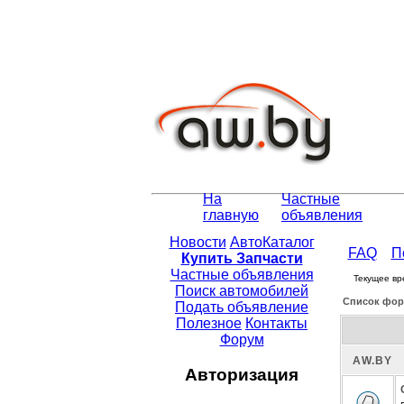
На
Частные
главную
объявления
Новости
АвтоКаталог
FAQ
П
Купить Запчасти
Частные объявления
Текущее вр
Поиск автомобилей
Список фор
Подать объявление
Полезное
Контакты
Форум
АW.BY
Авторизация