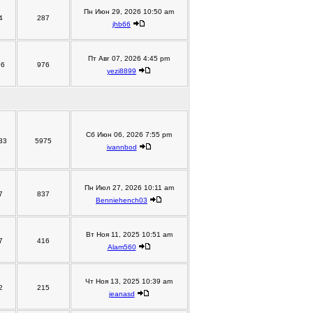
Пн Июн 29, 2026 10:50 am
4
287
jhb66
Пт Авг 07, 2026 4:45 pm
96
976
yezi8899
Сб Июн 06, 2026 7:55 pm
33
5975
ivannbod
Пн Июл 27, 2026 10:11 am
7
837
Benniehench03
Вт Ноя 11, 2025 10:51 am
7
416
Alam560
Чт Ноя 13, 2025 10:39 am
2
215
jeanasd