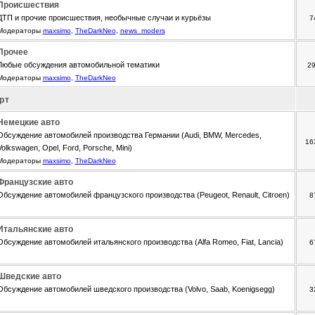
Происшествия
ДТП и прочие происшествия, необычные случаи и курьёзы
7
Модераторы
maxsimo
,
TheDarkNeo
,
news_moders
Прочее
Любые обсуждения автомобильной тематики
2
Модераторы
maxsimo
,
TheDarkNeo
рт
Немецкие авто
Обсуждение автомобилей производства Германии (Audi, BMW, Mercedes,
16
Volkswagen, Opel, Ford, Porsche, Mini)
Модераторы
maxsimo
,
TheDarkNeo
Французские авто
Обсуждение автомобилей французского производства (Peugeot, Renault, Citroen)
8
Итальянские авто
Обсуждение автомобилей итальянского производства (Alfa Romeo, Fiat, Lancia)
6
Шведские авто
Обсуждение автомобилей шведского производства (Volvo, Saab, Koenigsegg)
3