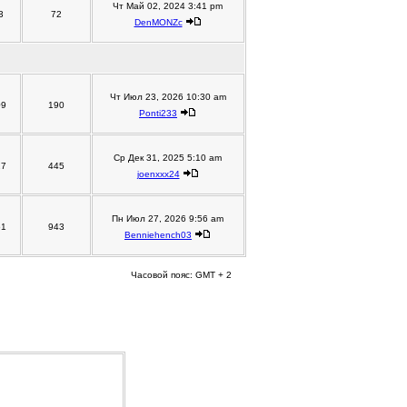
Чт Май 02, 2024 3:41 pm
3
72
DenMONZc
Чт Июл 23, 2026 10:30 am
09
190
Ponti233
Ср Дек 31, 2025 5:10 am
27
445
joenxxx24
Пн Июл 27, 2026 9:56 am
61
943
Benniehench03
Часовой пояс: GMT + 2