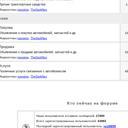
Прочие транспортные средства
1
Модераторы
maxsimo
,
TheDarkNeo
ения
Покупка
Объявления о покупке автомобилей, запчастей и др.
1
Модераторы
maxsimo
,
TheDarkNeo
Продажа
Объявления о продаже автомобилей, запчастей и др.
3
Модераторы
maxsimo
,
TheDarkNeo
Услуги
Различные услуги связанные с автобизнесом
4
Модераторы
maxsimo
,
TheDarkNeo
Кто сейчас на форуме
Наши пользователи оставили сообщений:
27889
Всего зарегистрированных пользователей:
63882
Последний зарегистрированный пользователь:
yezi8899