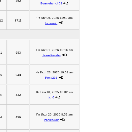
5
352
Benniehench03
Чт Авг 06, 2026 11:59 am
12
8711
karamzin
Сб Авг 01, 2026 10:16 am
81
653
JeansKeyzhu
Чт Июл 23, 2026 10:51 am
95
943
Ponti233
Вт Ноя 18, 2025 10:02 am
14
432
jch6
Пн Июл 20, 2026 8:52 am
44
496
ParkerBlair