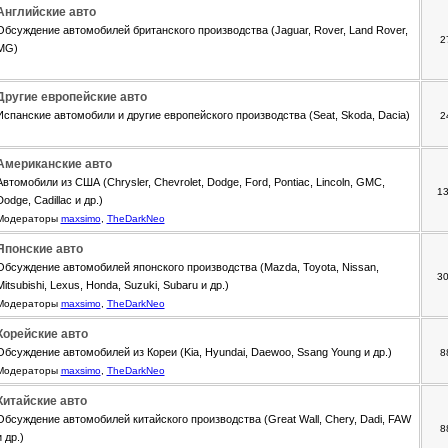
Английские авто
Обсуждение автомобилей британского производства (Jaguar, Rover, Land Rover,
2
MG)
Другие европейские авто
Испанские автомобили и другие европейского производства (Seat, Skoda, Dacia)
2
Американские авто
Автомобили из США (Chrysler, Chevrolet, Dodge, Ford, Pontiac, Lincoln, GMC,
1
Dodge, Cadillac и др.)
Модераторы
maxsimo
,
TheDarkNeo
Японские авто
Обсуждение автомобилей японского производства (Mazda, Toyota, Nissan,
3
Mitsubishi, Lexus, Honda, Suzuki, Subaru и др.)
Модераторы
maxsimo
,
TheDarkNeo
Корейские авто
Обсуждение автомобилей из Кореи (Kia, Hyundai, Daewoo, Ssang Young и др.)
8
Модераторы
maxsimo
,
TheDarkNeo
Китайские авто
Обсуждение автомобилей китайского производства (Great Wall, Chery, Dadi, FAW
8
и др.)