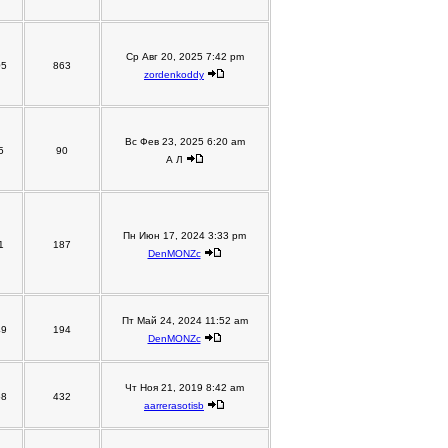
Ср Авг 20, 2025 7:42 pm
05
863
zordenkoddy
Вс Фев 23, 2025 6:20 am
5
90
А Л
Пн Июн 17, 2024 3:33 pm
1
187
DenMONZc
Пт Май 24, 2024 11:52 am
49
194
DenMONZc
Чт Ноя 21, 2019 8:42 am
58
432
aarrerasotisb