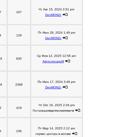
Чт Авг 15, 2024 3:51 pm
7
167
DenMONZc
Пт Июн 28, 2024 1:49 pm
4
129
DenMONZc
Ср Фев 12, 2025 12:58 am
39
830
АвтослесарьM
Пн Июн 17, 2024 3:49 pm
08
2399
DenMONZc
Чт Окт 16, 2025 2:34 pm
8
419
Гостьпааапвврпписммяпвичв
Пт Мар 14, 2025 2:12 am
8
236
сервис центры в москве