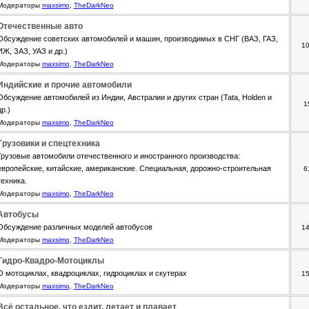
Модераторы
maxsimo
,
TheDarkNeo
Отечественные авто
Обсуждение советских автомобилей и машин, производимых в СНГ (ВАЗ, ГАЗ,
1
ИЖ, ЗАЗ, УАЗ и др.)
Модераторы
maxsimo
,
TheDarkNeo
Индийские и прочие автомобили
Обсуждение автомобилей из Индии, Австралии и других стран (Tata, Holden и
1
др.)
Модераторы
maxsimo
,
TheDarkNeo
Грузовики и спецтехника
Грузовые автомобили отечественного и иностранного производства:
европейские, китайские, американские. Специальная, дорожно-строительная
6
техника.
Модераторы
maxsimo
,
TheDarkNeo
Автобусы
Обсуждение различных моделей автобусов
1
Модераторы
maxsimo
,
TheDarkNeo
Гидро-Квадро-Мотоциклы
О мотоциклах, квадроциклах, гидроциклах и скутерах
1
Модераторы
maxsimo
,
TheDarkNeo
Всё остальное, что ездит, летает и плавает