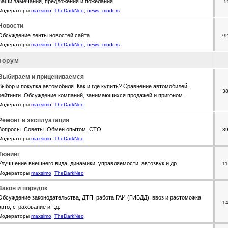
Ваши замечания, предложения и пожелания
5
Модераторы
maxsimo
,
TheDarkNeo
,
news_moders
Новости
Обсуждение ленты новостей сайта
79
Модераторы
maxsimo
,
TheDarkNeo
,
news_moders
форум
Выбираем и прицениваемся
Выбор и покупка автомобиля. Как и где купить? Сравнение автомобилей,
3
рейтинги. Обсуждение компаний, занимающихся продажей и пригоном.
Модераторы
maxsimo
,
TheDarkNeo
Ремонт и эксплуатация
Вопросы. Советы. Обмен опытом. СТО
3
Модераторы
maxsimo
,
TheDarkNeo
Тюнинг
Улучшение внешнего вида, динамики, управляемости, автозвук и др.
1
Модераторы
maxsimo
,
TheDarkNeo
Закон и порядок
Обсуждение законодательства, ДТП, работа ГАИ (ГИБДД), ввоз и растоможка
1
авто, страхование и т.д.
Модераторы
maxsimo
,
TheDarkNeo