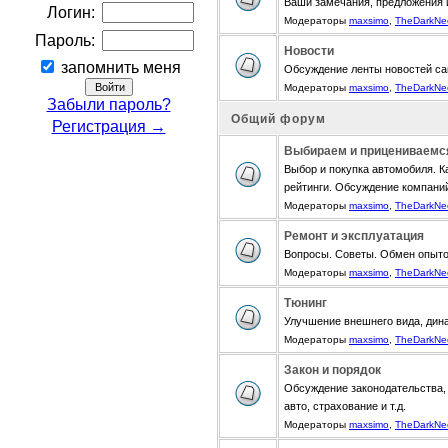
Ваши замечания, предложения 
Логин:
Модераторы
maxsimo
,
TheDarkNe
Пароль:
Новости
запомнить меня
Обсуждение ленты новостей са
Модераторы
maxsimo
,
TheDarkNe
Забыли пароль?
Общий форум
Регистрация →
Выбираем и прицениваемс
Выбор и покупка автомобиля. К
рейтинги. Обсуждение компани
Модераторы
maxsimo
,
TheDarkNe
Ремонт и эксплуатация
Вопросы. Советы. Обмен опыт
Модераторы
maxsimo
,
TheDarkNe
Тюнинг
Улучшение внешнего вида, дина
Модераторы
maxsimo
,
TheDarkNe
Закон и порядок
Обсуждение законодательства, 
авто, страхование и т.д.
Модераторы
maxsimo
,
TheDarkNe