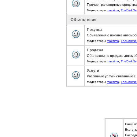
Прочие транспортные средства
Модераторы
maxsimo
,
TheDarkNe
Объявления
Покупка
Объявления о покупке автомоби
Модераторы
maxsimo
,
TheDarkNe
Продажа
Объявления о продаже автомоби
Модераторы
maxsimo
,
TheDarkNe
Услуги
Различные услуги связанные с
Модераторы
maxsimo
,
TheDarkNe
Наши п
Всего з
Послед