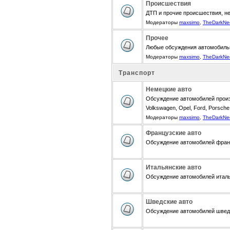
Происшествия
ДТП и прочие происшествия, н
Модераторы
maxsimo
,
TheDarkNe
Прочее
Любые обсуждения автомобиль
Модераторы
maxsimo
,
TheDarkNe
Транспорт
Немецкие авто
Обсуждение автомобилей произ
Volkswagen, Opel, Ford, Porsche,
Модераторы
maxsimo
,
TheDarkNe
Французские авто
Обсуждение автомобилей францу
Итальянские авто
Обсуждение автомобилей итальян
Шведские авто
Обсуждение автомобилей шведск