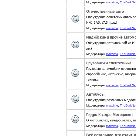
Модераторы
maxsimo
,
TheDarkNe
Отечественные авто
Обсуждение советских автомоб
ИЖ, ЗАЗ, УАЗ и др.)
Модераторы
maxsimo
,
TheDarkNe
Индийские и прочие автом
Обсуждение автомобилей из Инди
др.)
Модераторы
maxsimo
,
TheDarkNe
Грузовики и спецтехника
Грузовые автомобили отечестве
европейские, китайские, амери
техника.
Модераторы
maxsimo
,
TheDarkNe
Автобусы
Обсуждение различных моделе
Модераторы
maxsimo
,
TheDarkNe
Гидро-Квадро-Мотоциклы
О мотоциклах, квадроциклах, г
Модераторы
maxsimo
,
TheDarkNe
Всё остальное, что ездит, 