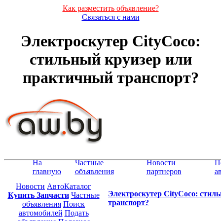
Как разместить объявление?
Связаться с нами
Электроскутер CityCoco:
стильный круизер или
практичный транспорт?
На
Частные
Новости
П
главную
объявления
партнеров
а
Новости
АвтоКаталог
Электроскутер CityCoco: стил
Купить Запчасти
Частные
транспорт?
объявления
Поиск
автомобилей
Подать