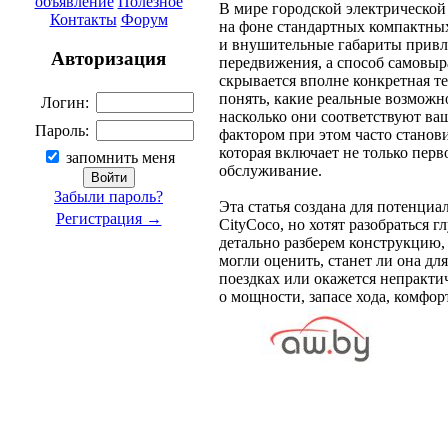
объявление
Полезное
В мире городской электрической
Контакты
Форум
на фоне стандартных компактных
и внушительные габариты привле
Авторизация
передвижения, а способ самовы
скрывается вполне конкретная т
понять, какие реальные возможно
Логин:
насколько они соответствуют в
Пароль:
фактором при этом часто станов
которая включает не только перв
запомнить меня
обслуживание.
Забыли пароль?
Эта статья создана для потенциа
Регистрация →
CityCoco, но хотят разобраться 
детально разберем конструкцию,
могли оценить, станет ли она д
поездках или окажется непракт
о мощности, запасе хода, комфо