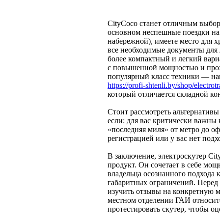
CityCoco станет отличным выбор
основном неспешные поездки на 
набережной), имеете место для х
все необходимые документы для 
более компактный и легкий вари
с повышенной мощностью и прох
популярный класс техники — на
https://profi-shtenli.by/shop/electrot
который отличается складной кон
Стоит рассмотреть альтернативы
если: для вас критически важны 
«последняя миля» от метро до оф
регистрацией или у вас нет под
В заключение, электроскутер Ci
продукт. Он сочетает в себе мощь
владельца осознанного подхода 
габаритных ограничений. Перед 
изучить отзывы на конкретную м
местном отделении ГАИ относите
протестировать скутер, чтобы оц