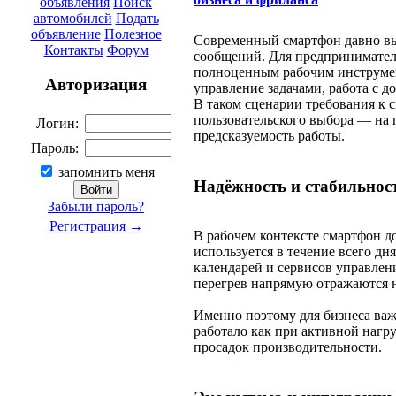
объявления
Поиск
автомобилей
Подать
объявление
Полезное
Современный смартфон давно выш
Контакты
Форум
сообщений. Для предпринимателе
полноценным рабочим инструмен
Авторизация
управление задачами, работа с 
В таком сценарии требования к 
пользовательского выбора — на 
Логин:
предсказуемость работы.
Пароль:
запомнить меня
Надёжность и стабильнос
Забыли пароль?
Регистрация →
В рабочем контексте смартфон 
используется в течение всего дн
календарей и сервисов управлен
перегрев напрямую отражаются н
Именно поэтому для бизнеса важ
работало как при активной нагру
просадок производительности.