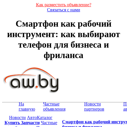
Как разместить объявление?
Связаться с нами
Смартфон как рабочий
инструмент: как выбирают
телефон для бизнеса и
фриланса
На
Частные
Новости
П
главную
объявления
партнеров
а
Новости
АвтоКаталог
Смартфон как рабочий инстру
Купить Запчасти
Частные
бизнеса и фриланса