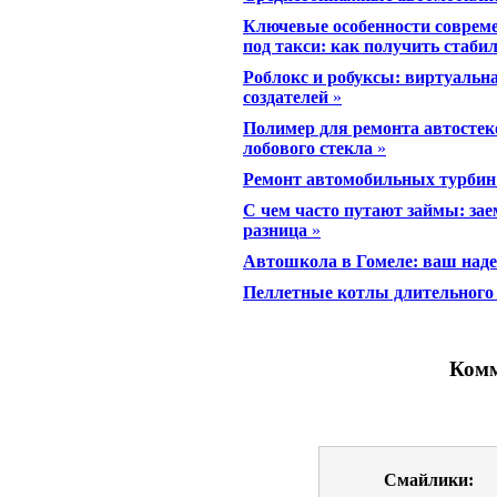
Ключевые особенности соврем
под такси: как получить стаби
Роблокс и робуксы: виртуальн
создателей
»
Полимер для ремонта автостек
лобового стекла
»
Ремонт автомобильных турбин
С чем часто путают займы: зае
разница
»
Автошкола в Гомеле: ваш над
Пеллетные котлы длительного 
Комм
Смайлики: