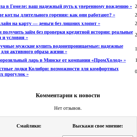
а в Гомеле: ваш надежный путь к уверенному вождению
»
2
е котлы длительного горения: как они работают?
»
2
лайн на карту — деньги без лишних хлопот
»
2
 получить займ без проверки кредитной истории: реальные
2
 и условия
»
учные мужские купить водонепроницаемые: надежные
1
 для активного образа жизни
»
орозильный ларь в Минске от компании «ПромХолод»
»
тные лодки Колибри: возможности для комфортных
0
х прогулок
»
Комментарии к новости
Нет отзывов.
Смайлики:
Выскажи свое мнение: