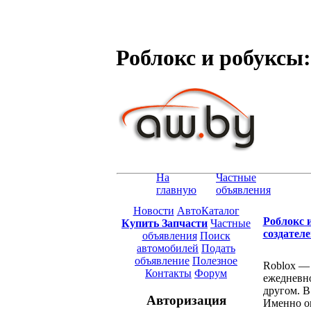
Роблокс и робуксы:
На
Частные
главную
объявления
Новости
АвтоКаталог
Роблокс 
Купить Запчасти
Частные
создателе
объявления
Поиск
автомобилей
Подать
объявление
Полезное
Roblox — 
Контакты
Форум
ежедневно
другом. В
Авторизация
Именно о