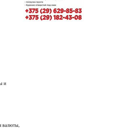
ы и
я валюты,