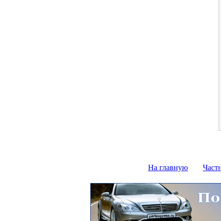
На главную
Част