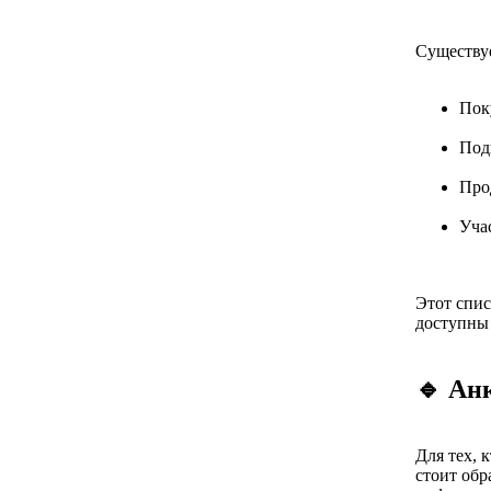
Существуе
Пок
Под
Про
Уча
Этот спис
доступны
🔹 Ан
Для тех, 
стоит обр