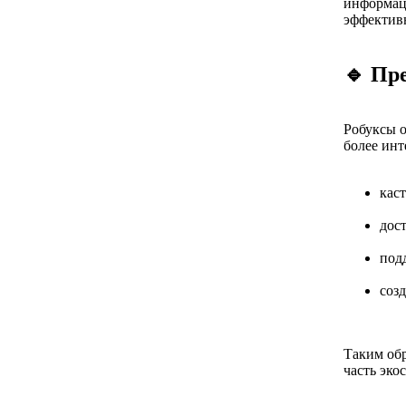
информаци
эффектив
🔹 Пр
Робуксы о
более инт
кас
дос
под
соз
Таким обр
часть эко