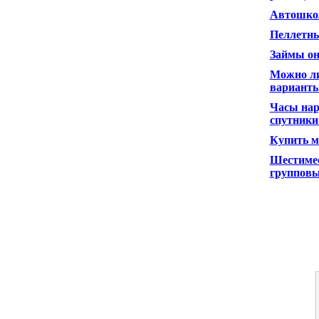
Автошкол
Пеллетны
Займы он
Можно ли
варианты
Часы нар
спутники
Купить м
Шестимес
групповы