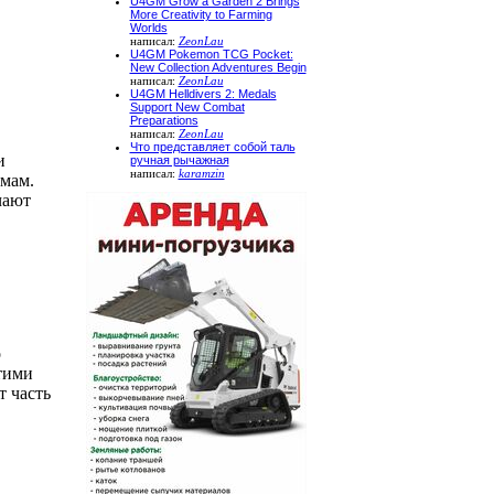
U4GM Grow a Garden 2 Brings
More Creativity to Farming
Worlds
написал:
ZeonLau
U4GM Pokemon TCG Pocket:
New Collection Adventures Begin
написал:
ZeonLau
U4GM Helldivers 2: Medals
Support New Combat
Preparations
написал:
ZeonLau
Что представляет собой таль
и
ручная рычажная
написал:
karamzin
имам.
чают
о
тими
 часть