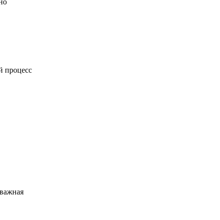
но
й процесс
 важная