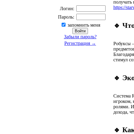
получать 
https://sta
Логин:
Пароль:
🔹 Чт
запомнить меня
Забыли пароль?
Регистрация →
Робуксы —
предметов
Благодаря
стимул со
🔹 Эк
Система R
игроком, 
ролями. И
дохода, ч
🔹 Ка