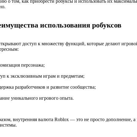
ю о том, как приобрести робуксы и использовать их максималь
но.
еимущества использования робуксов
ткрывают доступ к множеству функций, которые делают игрово
ересным:
томизация персонажа;
туп к эксклюзивным играм и предметам;
держка разработчиков и развитие сообщества;
дание уникального игрового опыта.
азом, внутренняя валюта Roblox — это не просто дополнение, а
системы.