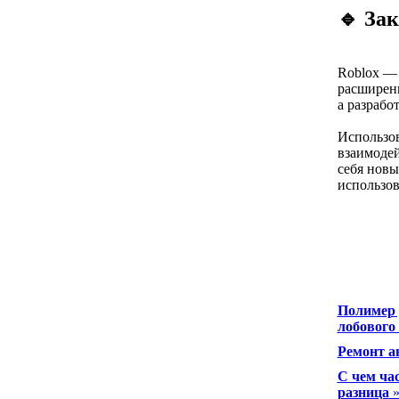
🔹 За
Roblox — 
расширен
а разрабо
Использов
взаимодей
себя новы
использов
Полимер 
лобового
Ремонт а
С чем ча
разница