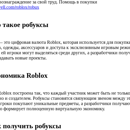
вознаграждение за свой труд. Помощь в покупки
rvell.com/roblox/robux
о такое робуксы
 это цифровая валюта Roblox, которая используется для покупк
, одежды, аксессуаров и доступа к эксклюзивным игровым реж
 ей игроки могут выделяться среди других, а разработчики полу
здавать новые проекты.
ономика Roblox
oblox построена так, что каждый участник может быть не тольк
но и создателем. Робуксы становятся связующим звеном между э
гроки покупают уникальные предметы, а разработчики получают
то формирует полноценную виртуальную экономику.
к получить робуксы