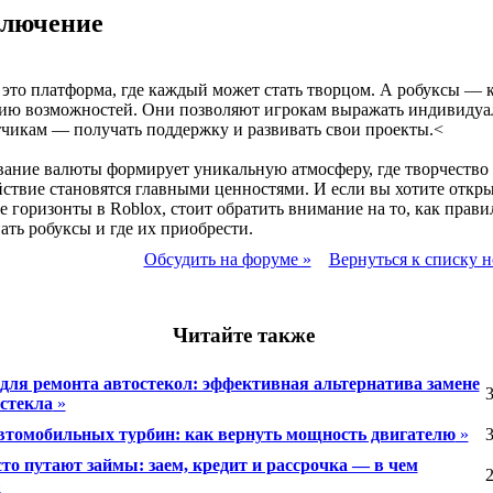
ключение
это платформа, где каждый может стать творцом. А робуксы — 
ию возможностей. Они позволяют игрокам выражать индивидуал
тчикам — получать поддержку и развивать свои проекты.<
ание валюты формирует уникальную атмосферу, где творчество
ствие становятся главными ценностями. И если вы хотите откры
е горизонты в Roblox, стоит обратить внимание на то, как прави
ать робуксы и где их приобрести.
Обсудить на форуме »
Вернуться к списку н
Читайте также
для ремонта автостекол: эффективная альтернатива замене
3
 стекла
»
втомобильных турбин: как вернуть мощность двигателю
»
3
сто путают займы: заем, кредит и рассрочка — в чем
2
»