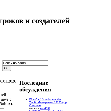
гроков и создателей
м
6.01.2026
Последние
обсуждения
елей
 друг с
Why Can’t You Access the
Traffic Management 12123 App
Robux)
.
Overseas
м —
написал:
yezi8899