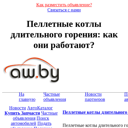
Как разместить объявление?
Связаться с нами
Пеллетные котлы
длительного горения: как
они работают?
На
Частные
Новости
П
главную
объявления
партнеров
а
Новости
АвтоКаталог
Пеллетные котлы длительного 
Купить Запчасти
Частные
объявления
Поиск
автомобилей
Подать
Пеллетные котлы длительного го