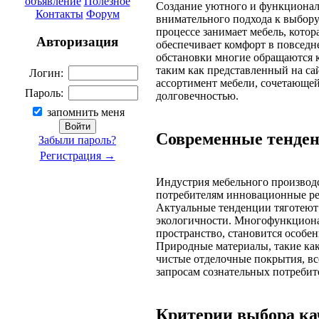
объявление
Полезное
Создание уютного и функционал
Контакты
Форум
внимательного подхода к выбору
процессе занимает мебель, котор
Авторизация
обеспечивает комфорт в повседн
обстановки многие обращаются 
таким как представленный на са
Логин:
ассортимент мебели, сочетающе
Пароль:
долговечностью.
запомнить меня
Современные тенден
Забыли пароль?
Регистрация →
Индустрия мебельного производс
потребителям инновационные ре
Актуальные тенденции тяготеют
экологичности. Многофункциона
пространство, становится особе
Природные материалы, такие как
чистые отделочные покрытия, вс
запросам сознательных потребит
Критерии выбора ка