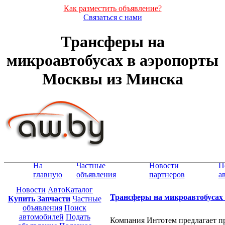
Как разместить объявление?
Связаться с нами
Трансферы на
микроавтобусах в аэропорты
Москвы из Минска
На
Частные
Новости
П
главную
объявления
партнеров
а
Новости
АвтоКаталог
Трансферы на микроавтобусах
Купить Запчасти
Частные
объявления
Поиск
автомобилей
Подать
Компания Интотем предлагает п