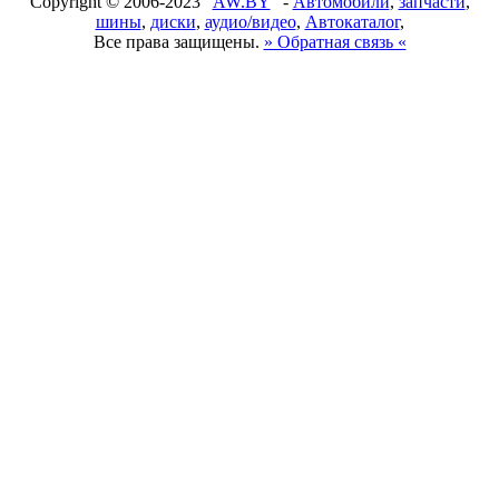
Copyright © 2006-2023 "
AW.BY
" -
Автомобили
,
запчасти
,
шины
,
диски
,
аудио/видео
,
Автокаталог
,
Все права защищены.
» Обратная связь «