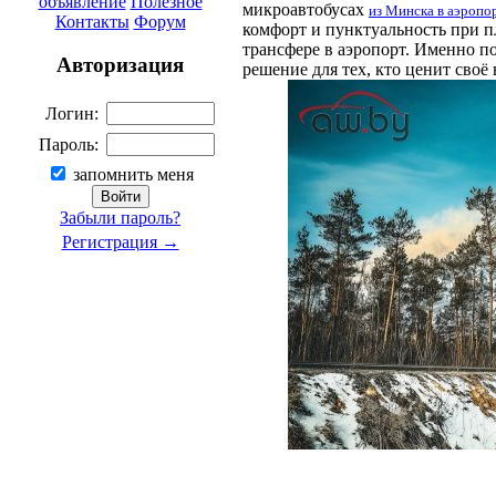
объявление
Полезное
микроавтобусах
из Минска в аэроп
Контакты
Форум
комфорт и пунктуальность при п
трансфере в аэропорт. Именно п
Авторизация
решение для тех, кто ценит своё
Логин:
Пароль:
запомнить меня
Забыли пароль?
Регистрация →