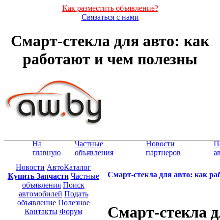
Как разместить объявление?
Связаться с нами
Смарт-стекла для авто: как
работают и чем полезны
На
Частные
Новости
П
главную
объявления
партнеров
а
Новости
АвтоКаталог
Смарт-стекла для авто: как ра
Купить Запчасти
Частные
объявления
Поиск
автомобилей
Подать
объявление
Полезное
Смарт-стекла д
Контакты
Форум