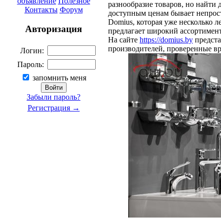
объявление
Полезное
разнообразие товаров, но найти
Контакты
Форум
доступным ценам бывает непрост
Domius, которая уже несколько л
Авторизация
предлагает широкий ассортимен
На сайте
https://domius.by
предста
производителей, проверенные вр
Логин:
Пароль:
запомнить меня
Забыли пароль?
Регистрация →