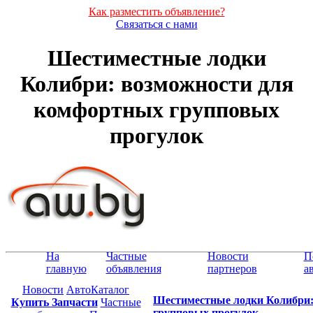
Как разместить объявление?
Связаться с нами
Шестиместные лодки
Колибри: возможности для
комфортных групповых
прогулок
На
Частные
Новости
П
главную
объявления
партнеров
а
Новости
АвтоКаталог
Шестиместные лодки Колибри:
Купить Запчасти
Частные
групповых прогулок