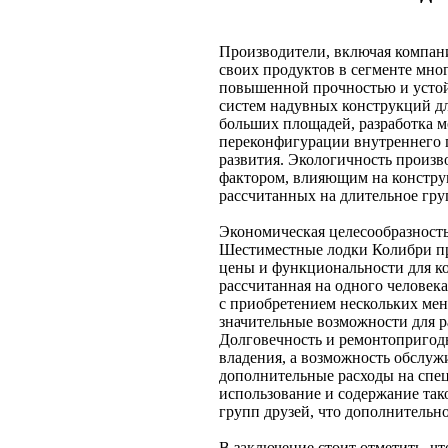
Производители, включая компан
своих продуктов в сегменте мно
повышенной прочностью и устой
систем надувных конструкций д
больших площадей, разработка м
переконфигурации внутреннего 
развития. Экологичность произв
фактором, влияющим на констру
рассчитанных на длительное гру
Экономическая целесообразност
Шестиместные лодки Колибри пр
цены и функциональности для ко
рассчитанная на одного человека
с приобретением нескольких мен
значительные возможности для р
Долговечность и ремонтопригод
владения, а возможность обслуж
дополнительные расходы на спе
использование и содержание тако
групп друзей, что дополнительн
В заключение стоит отметить, ч