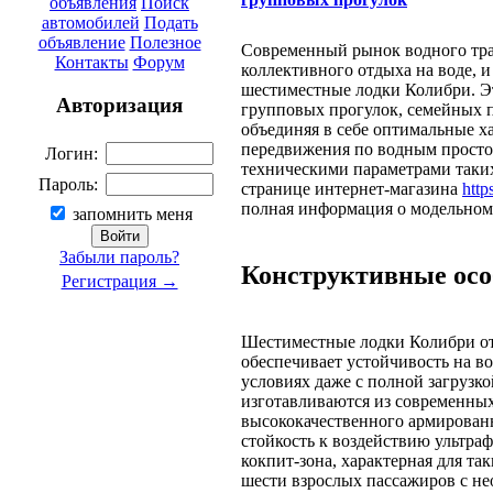
объявления
Поиск
автомобилей
Подать
объявление
Полезное
Современный рынок водного тра
Контакты
Форум
коллективного отдыха на воде, и
шестиместные лодки Колибри. Эт
Авторизация
групповых прогулок, семейных 
объединяя в себе оптимальные х
передвижения по водным простор
Логин:
техническими параметрами таки
Пароль:
странице интернет-магазина
http
полная информация о модельном 
запомнить меня
Забыли пароль?
Конструктивные осо
Регистрация →
Шестиместные лодки Колибри от
обеспечивает устойчивость на в
условиях даже с полной загрузко
изготавливаются из современны
высококачественного армированн
стойкость к воздействию ультра
кокпит-зона, характерная для та
шести взрослых пассажиров с н