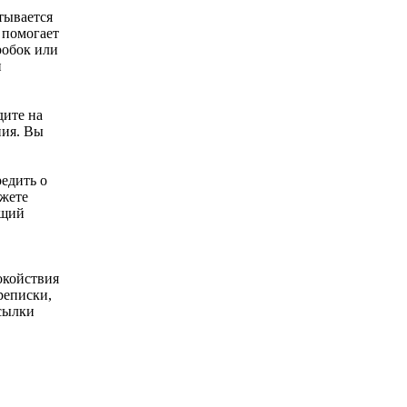
тывается
о помогает
робок или
и
дите на
ния. Вы
едить о
жете
ящий
окойствия
реписки,
сылки