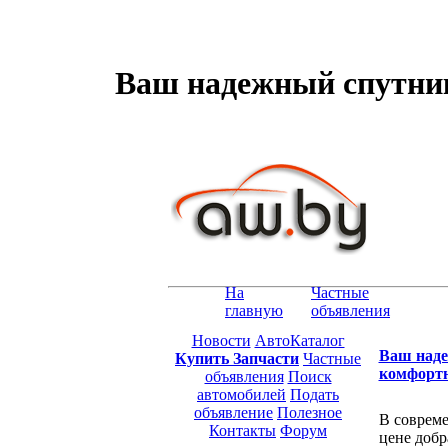
Ваш надежный спутник
На
Частные
главную
объявления
Новости
АвтоКаталог
Ваш наде
Купить Запчасти
Частные
комфорт
объявления
Поиск
автомобилей
Подать
объявление
Полезное
В совреме
Контакты
Форум
цене добр