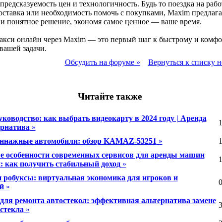
 предсказуемость цен и технологичность. Будь то поездка на рабо
оставка или необходимость помочь с покупками, Maxim предлага
и понятное решение, экономя самое ценное — ваше время.
такси онлайн через Maxim — это первый шаг к быстрому и комф
вашей задачи.
Обсудить на форуме »
Вернуться к списку н
Читайте также
ководство: как выбрать видеокарту в 2024 году | Аренда
1
ернатива
»
ннажные автомобили: обзор KAMAZ-53251
»
1
 особенности современных сервисов для аренды машин
1
и: как получить стабильный доход
»
и робуксы: виртуальная экономика для игроков и
0
й
»
для ремонта автостекол: эффективная альтернатива замене
3
 стекла
»