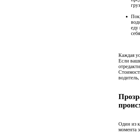
груз
Пок
води
еду 
себя
Каждая ус
Если ваши
отредакти
Стоимость
водитель,
Прозр
проис
Один из к
момента з