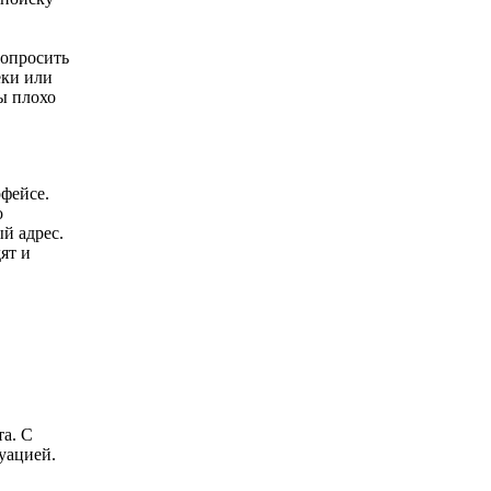
попросить
еки или
ы плохо
фейсе.
о
й адрес.
ят и
а. С
уацией.