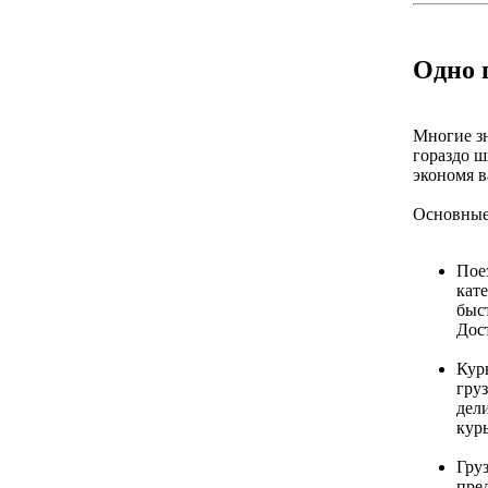
Одно 
Многие зн
гораздо ш
экономя в
Основные
Пое
кат
быс
Дост
Кур
гру
дел
курь
Гру
пред