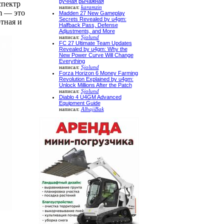
ручная рычажная
спектр
написал:
karamzin
 — это
Madden 27 New Gameplay
Secrets Revealed by u4gm:
тная и
Halfback Pass, Defense
Adjustments, and More
написал:
Sjolund
FC 27 Ultimate Team Updates
Revealed by u4gm: Why the
New Power Curve Will Change
Everything
написал:
Sjolund
Forza Horizon 6 Money Farming
Revolution Explained by u4gm:
Unlock Millions After the Patch
написал:
Sjolund
Diablo 4 U4GM Advanced
Equipment Guide
написал:
AlhajiBak