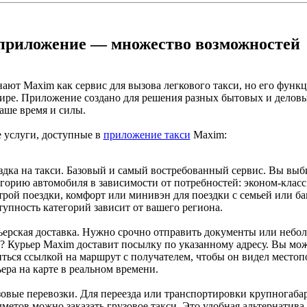
приложение — множество возможностей
ают Maxim как сервис для вызова легкового такси, но его функ
ире. Приложение создано для решения разных бытовых и деловы
аше время и силы.
 услуги, доступные в
приложение такси
Maxim:
здка на такси. Базовый и самый востребованный сервис. Вы выб
егорию автомобиля в зависимости от потребностей: эконом-класс
трой поездки, комфорт или минивэн для поездки с семьей или ба
упность категорий зависит от вашего региона.
ьерская доставка. Нужно срочно отправить документы или небо
з? Курьер Maxim доставит посылку по указанному адресу. Вы мо
иться ссылкой на маршрут с получателем, чтобы он видел место
ера на карте в реальном времени.
зовые перевозки. Для переезда или транспортировки крупногаб
метов можно заказать грузовое такси. Это удобная альтернатива