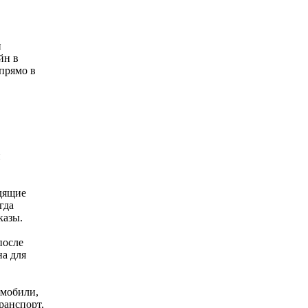
и
йн в
прямо в
й
дящие
гда
казы.
после
на для
омобили,
ранспорт,