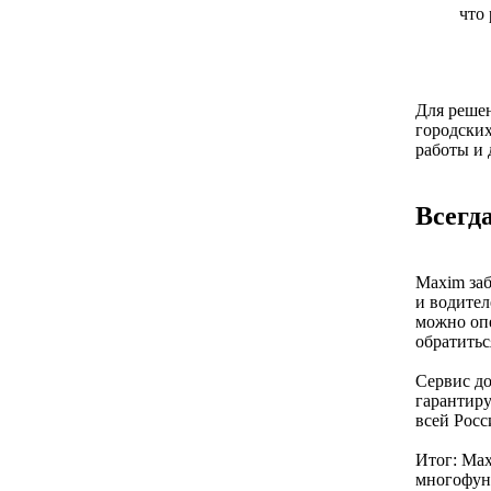
что 
Для решен
городских
работы и 
Всегда
Maxim заб
и водител
можно опе
обратитьс
Сервис до
гарантиру
всей Росс
Итог: Max
многофунк