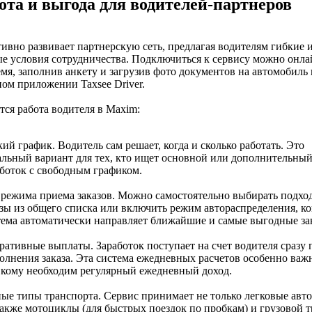
ота и выгода для водителей-партнеров
ивно развивает партнерскую сеть, предлагая водителям гибкие 
е условия сотрудничества. Подключиться к сервису можно онла
мя, заполнив анкету и загрузив фото документов на автомобиль 
ом приложении Taxsee Driver.
тся работа водителя в Maxim:
ий график. Водитель сам решает, когда и сколько работать. Это
альный вариант для тех, кто ищет основной или дополнительны
аботок с свободным графиком.
 режима приема заказов. Можно самостоятельно выбирать подхо
азы из общего списка или включить режим автораспределения, ко
тема автоматически направляет ближайшие и самые выгодные за
ративные выплаты. Заработок поступает на счет водителя сразу 
олнения заказа. Эта система ежедневных расчетов особенно важ
, кому необходим регулярный ежедневный доход.
ные типы транспорта. Сервис принимает не только легковые авт
также мотоциклы (для быстрых поездок по пробкам) и грузовой т