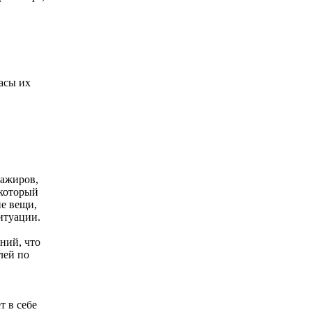
асы их
сажиров,
 который
е вещи,
итуации.
ний, что
лей по
 в себе