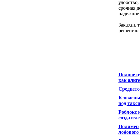
удобство,
срочная д
надежное 
Заказать 
решению 
Полное ру
как альт
Среднето
Ключевые
под такс
Роблокс 
создателе
Полимер 
лобового