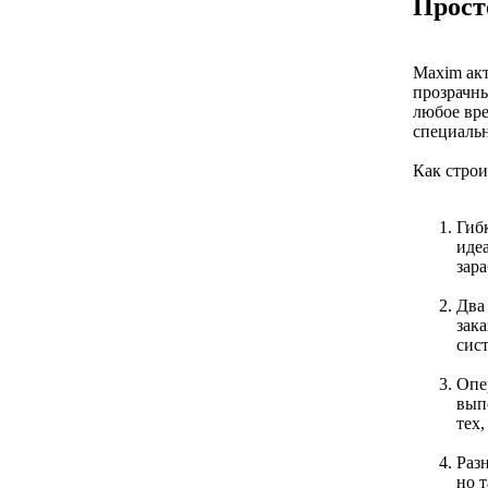
Прост
Maxim акт
прозрачны
любое вре
специальн
Как строи
Гибк
иде
зар
Два
зак
сис
Опе
вып
тех
Раз
но 