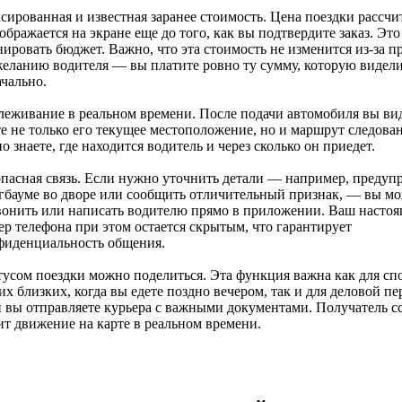
сированная и известная заранее стоимость. Цена поездки рассчи
ображается на экране еще до того, как вы подтвердите заказ. Эт
ировать бюджет. Важно, что эта стоимость не изменится из-за п
желанию водителя — вы платите ровно ту сумму, которую видел
чально.
леживание в реальном времени. После подачи автомобиля вы ви
те не только его текущее местоположение, но и маршрут следова
о знаете, где находится водитель и через сколько он приедет.
опасная связь. Если нужно уточнить детали — например, предупр
гбауме во дворе или сообщить отличительный признак, — вы мо
вонить или написать водителю прямо в приложении. Ваш насто
ер телефона при этом остается скрытым, что гарантирует
фиденциальность общения.
тусом поездки можно поделиться. Эта функция важна как для сп
х близких, когда вы едете поздно вечером, так и для деловой пе
и вы отправляете курьера с важными документами. Получатель с
ит движение на карте в реальном времени.