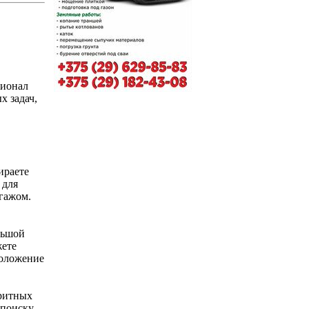
ционал
х задач,
ираете
 для
гажом.
льшой
жете
положение
аритных
 поиску