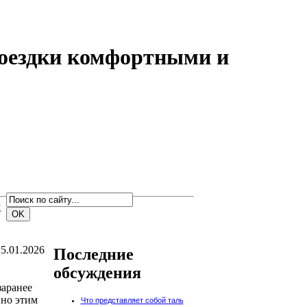
поездки комфортными и
м
5.01.2026
Последние
обсуждения
заранее
нно этим
Что представляет собой таль