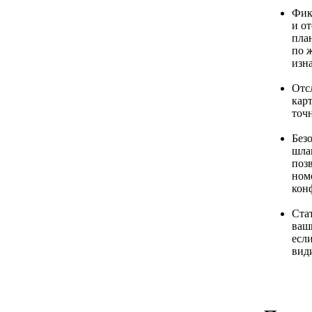
Фик
и от
план
по 
изна
Отс
кар
точн
Без
шла
поз
ном
кон
Ста
ваши
есл
вид