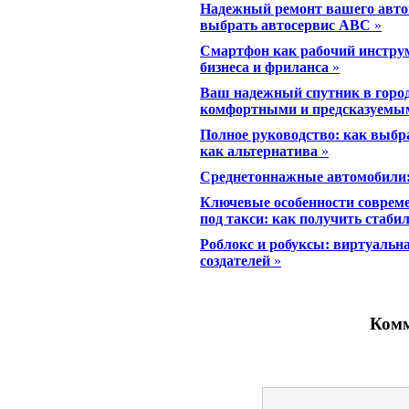
Надежный ремонт вашего автом
выбрать автосервис ABC
»
Смартфон как рабочий инстру
бизнеса и фриланса
»
Ваш надежный спутник в город
комфортными и предсказуемы
Полное руководство: как выбра
как альтернатива
»
Среднетоннажные автомобили
Ключевые особенности соврем
под такси: как получить стаби
Роблокс и робуксы: виртуальн
создателей
»
Комм