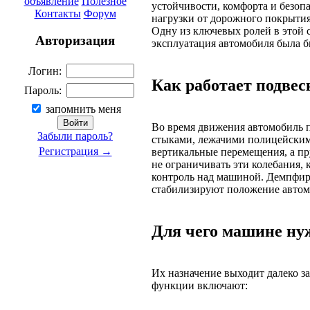
объявление
Полезное
устойчивости, комфорта и безоп
Контакты
Форум
нагрузки от дорожного покрытия
Одну из ключевых ролей в этой
Авторизация
эксплуатация автомобиля была бы
Логин:
Как работает подвес
Пароль:
запомнить меня
Во время движения автомобиль п
Забыли пароль?
стыками, лежачими полицейскими
Регистрация →
вертикальные перемещения, а п
не ограничивать эти колебания, 
контроль над машиной. Демпфи
стабилизируют положение автомо
Для чего машине н
Их назначение выходит далеко 
функции включают: