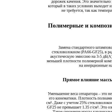
дорожек качения. Это значительно
который в таких условиях выходит и
не требуется, так как темпе
Полимерные и компози
Замена стандартного штампов
стекловолокном (PA66-GF25), в ра
акустическую эмиссию на 3-5 дБ(А)
меньшей плотности полимерной комп
на инерционные н
Прямое влияние массы
Уменьшение веса сепаратора – это н
его кинематики. Плотность полиамида
см³. Даже с учетом 25% стекловолокон
GF25 не превышает 1.35 г/см³. Это оз
Такое снижение массы кардинальн