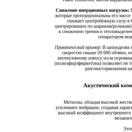
Снижение инерционных нагрузок:
П
которые пропорциональны его массе и
снижает центробежную силу в 6 
центрировании по шарикам/роликам) 
к снижению трения и тепловыделени
сепаратором мож
Практический пример:
В шпинделях в
скоростях свыше 20 000 об/мин, 
интенсивному износу из-за огромны
(полиэфирэфиркетона) позволяет не т
разгона/торможения ш
Акустический ком
Металлы, обладая высокой жестк
усиливают вибрации, создавая харак
высокий коэффициент внутреннего
механиче
Это