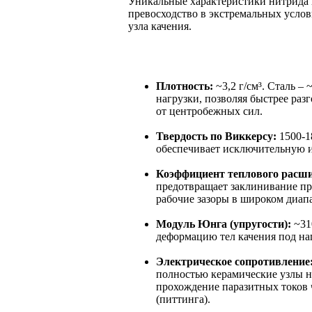
Уникальные характеристики нитрида к
превосходство в экстремальных услов
узла качения.
Плотность:
~3,2 г/см³. Сталь –
нагрузки, позволяя быстрее раз
от центробежных сил.
Твердость по Виккерсу:
1500-1
обеспечивает исключительную и
Коэффициент теплового расш
предотвращает заклинивание при
рабочие зазоры в широком диапа
Модуль Юнга (упругости):
~31
деформацию тел качения под на
Электрическое сопротивление
полностью керамические узлы н
прохождение паразитных токов 
(питтинга).