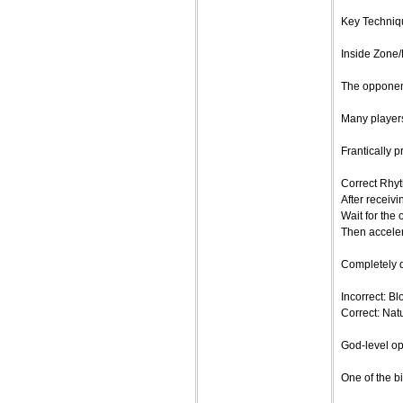
Key Techniq
Inside Zone/
The opponen
Many players
Frantically p
Correct Rhy
After receivi
Wait for the
Then accelera
Completely di
Incorrect: Bl
Correct: Natu
God-level op
One of the b