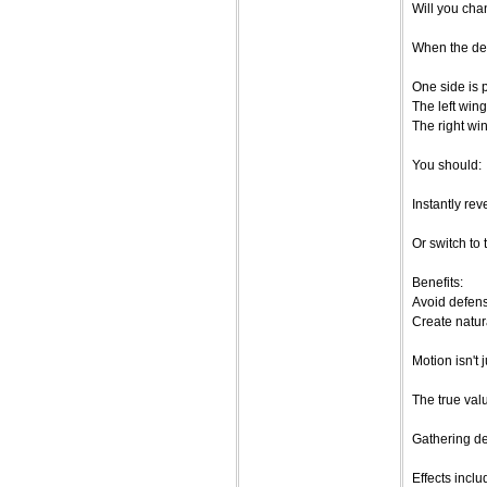
Will you cha
When the def
One side is 
The left wing
The right win
You should:
Instantly rev
Or switch to
Benefits:
Avoid defens
Create natur
Motion isn't 
The true valu
Gathering de
Effects inclu