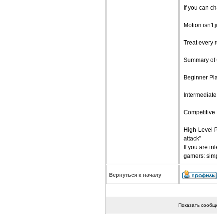
If you can ch
Motion isn't j
Treat every 
Summary of C
Beginner Pla
Intermediate
Competitive 
High-Level P
attack"
If you are in
gamers: simp
Вернуться к началу
Показать сообщ