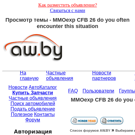
Как разместить объявление?
Связаться с нами
Просмотр темы - MMOexp CFB 26 do you often
encounter this situation
На
Частные
Новости
главную
объявления
партнеров
Новости
АвтоКаталог
FAQ
Пользователи
Групп
Купить Запчасти
Частные объявления
MMOexp CFB 26 do you of
Поиск автомобилей
Подать объявление
Полезное
Контакты
Форум
»
Авторизация
Список форумов АW.BY
Выбираем 