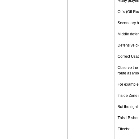
Many players t
OL's (Off-Ro
Secondary b
Middle defen
Defensive cl
Correct Usa
Observe the 
route as Mik
For example
Inside Zone r
But the righ
This LB shou
Effects: