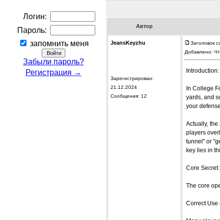
Логин:
Автор
Пароль:
запомнить меня
JeansKeyzhu
Заголовок с
Добавлено: Чт
Забыли пароль?
Introduction
Регистрация →
Зарегистрирован:
21.12.2024
In College F
Сообщения: 12
yards, and s
your defens
Actually, the
players over
tunnel" or "g
key lies in t
Core Secret:
The core oper
Correct Use 