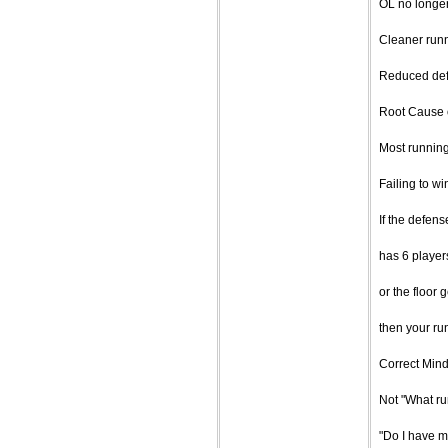
OL no longe
Cleaner run
Reduced def
Root Cause o
Most running
Failing to wi
If the defens
has 6 player
or the floor
then your run
Correct Mind
Not "What run
"Do I have m