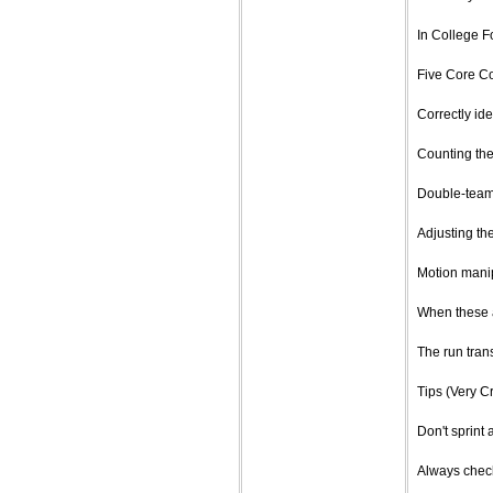
In College Fo
Five Core C
Correctly ide
Counting th
Double-team
Adjusting the
Motion manip
When these 
The run tran
Tips (Very Cr
Don't sprint 
Always check