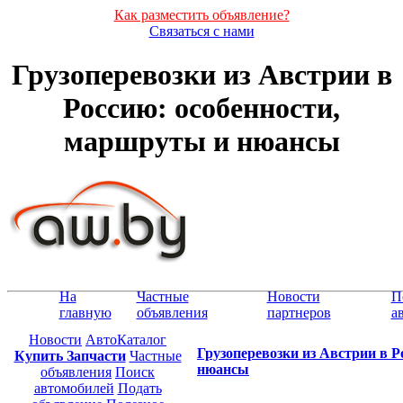
Как разместить объявление?
Связаться с нами
Грузоперевозки из Австрии в
Россию: особенности,
маршруты и нюансы
На
Частные
Новости
П
главную
объявления
партнеров
а
Новости
АвтоКаталог
Грузоперевозки из Австрии в 
Купить Запчасти
Частные
нюансы
объявления
Поиск
автомобилей
Подать