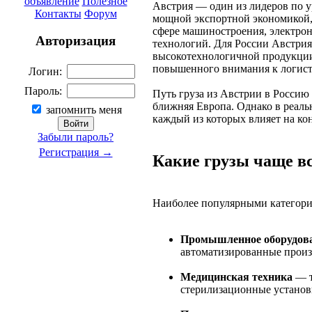
объявление
Полезное
Австрия — один из лидеров по у
Контакты
Форум
мощной экспортной экономикой,
сфере машиностроения, электро
Авторизация
технологий. Для России Австри
высокотехнологичной продукции, 
повышенного внимания к логист
Логин:
Пароль:
Путь груза из Австрии в Россию
ближняя Европа. Однако в реаль
запомнить меня
каждый из которых влияет на ко
Забыли пароль?
Регистрация →
Какие грузы чаще вс
Наиболее популярными категори
Промышленное оборудова
автоматизированные произ
Медицинская техника
— т
стерилизационные установ