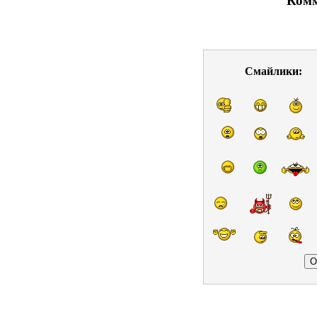
Комм
Смайлики: