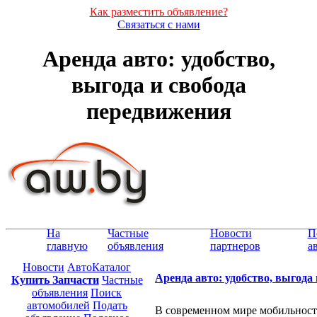
Как разместить объявление?
Связаться с нами
Аренда авто: удобство,
выгода и свобода
передвижения
На
Частные
Новости
П
главную
объявления
партнеров
а
Новости
АвтоКаталог
Аренда авто: удобство, выгода
Купить Запчасти
Частные
объявления
Поиск
автомобилей
Подать
В современном мире мобильность