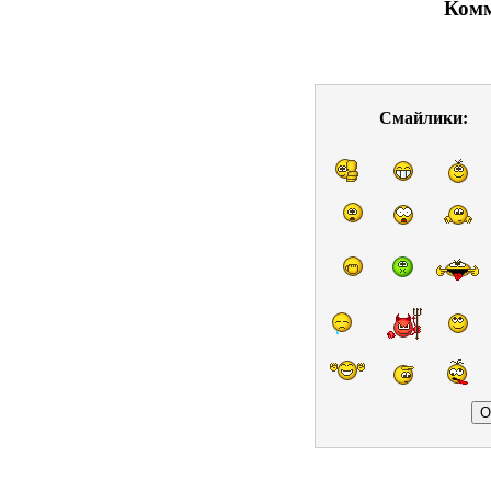
Комм
Смайлики: