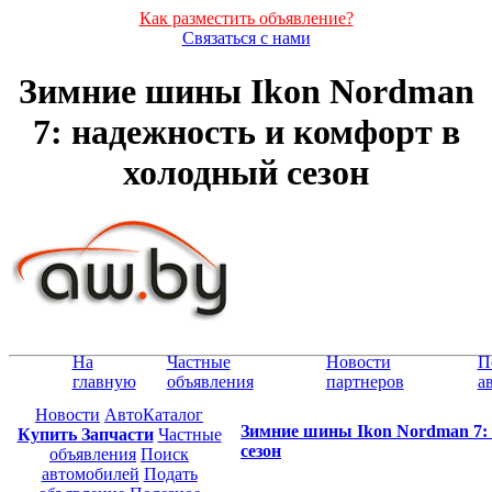
Как разместить объявление?
Связаться с нами
Зимние шины Ikon Nordman
7: надежность и комфорт в
холодный сезон
На
Частные
Новости
П
главную
объявления
партнеров
а
Новости
АвтоКаталог
Зимние шины Ikon Nordman 7: 
Купить Запчасти
Частные
сезон
объявления
Поиск
автомобилей
Подать