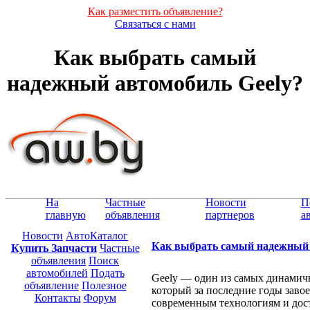
Как разместить объявление?
Связаться с нами
Как выбрать самый
надежный автомобиль Geely?
На
Частные
Новости
П
главную
объявления
партнеров
а
Новости
АвтоКаталог
Как выбрать самый надежный 
Купить Запчасти
Частные
объявления
Поиск
автомобилей
Подать
Geely — один из самых динамич
объявление
Полезное
который за последние годы заво
Контакты
Форум
современным технологиям и дос