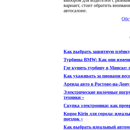
выбором для водителей с разны
вариант, стоит обратить вниман
автосалоне.
Обс
Как выбрать защитную плёнку 
Турбины BMW: Как они измен
Где купить турбину в Минске: 
Как ухаживать за пионами вес
Аренда авто в Ростове-на-Дону:
Электрические вилочные погру
техники
»
Скупка электроники: как прев
Kugoo Kirin для города: идеал
поездок
»
Как выбрать идеальный автом