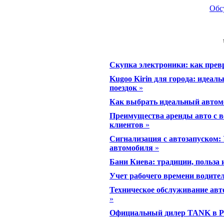
Обс
Скупка электроники: как прев
Kugoo Kirin для города: идеал
поездок
»
Как выбрать идеальный автом
Преимущества аренды авто с 
клиентов
»
Сигнализация с автозапуском: 
автомобиля
»
Бани Киева: традиции, польза
Учет рабочего времени водител
Техническое обслуживание авт
»
Официальный дилер TANK в Ро