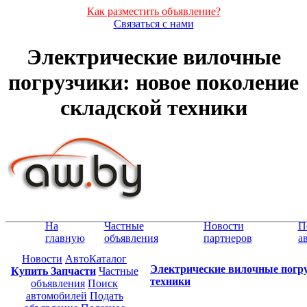
Как разместить объявление?
Связаться с нами
Электрические вилочные
погрузчики: новое поколение
складской техники
На
Частные
Новости
П
главную
объявления
партнеров
а
Новости
АвтоКаталог
Электрические вилочные погру
Купить Запчасти
Частные
техники
объявления
Поиск
автомобилей
Подать