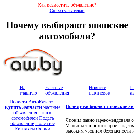
Как разместить объявление?
Связаться с нами
Почему выбирают японские
автомобили?
На
Частные
Новости
П
главную
объявления
партнеров
а
Новости
АвтоКаталог
Почему выбирают японские ав
Купить Запчасти
Частные
объявления
Поиск
автомобилей
Подать
Япония давно зарекомендовала с
объявление
Полезное
Машины японского производства
Контакты
Форум
высоким уровнем безопасности 