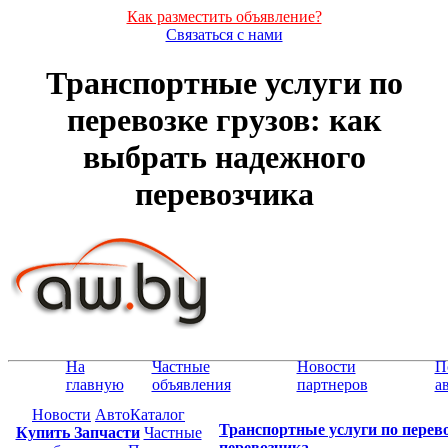
Как разместить объявление?
Связаться с нами
Транспортные услуги по
перевозке грузов: как
выбрать надежного
перевозчика
На
Частные
Новости
П
главную
объявления
партнеров
а
Новости
АвтоКаталог
Транспортные услуги по перево
Купить Запчасти
Частные
перевозчика