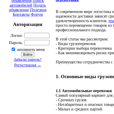
объявления
Поиск
автомобилей
Подать
объявление
Полезное
В современном мире логистика и
Контакты
Форум
надежности доставки зависят ср
удовлетворенность клиентов.
тр
Авторизация
просто перемещение товаров из 
профессионального подхода.
Логин:
В этой статье мы рассмотрим:
Пароль:
- Виды грузоперевозок
- Критерии выбора перевозчика
запомнить меня
- Как минимизировать риски пр
Забыли пароль?
Преимущества сотрудничества 
Регистрация →
1. Основные виды грузоп
1.1 Автомобильные перевозки
Самый популярный вариант для д
- Срочных грузов
- Негабаритных и опасных товар
- Малых и средних партий