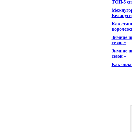
ТОП-5 сп
Междугор
Беларуси
Как стан
королевс
Зимние ш
сезон
»
Зимние ш
сезон
»
Как опла