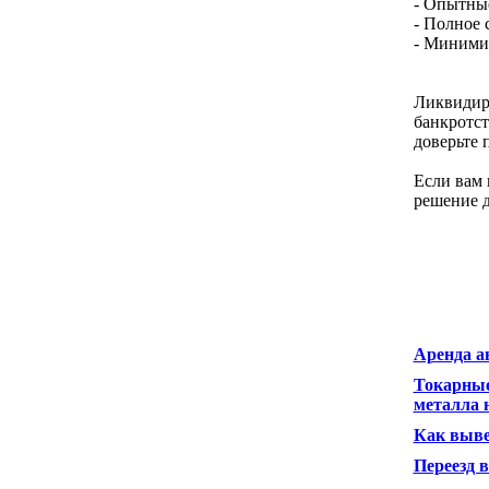
- Опытные
- Полное 
- Минимиз
Ликвидир
банкротст
доверьте 
Если вам 
решение д
Аренда а
Токарные
металла н
Как выве
Переезд в