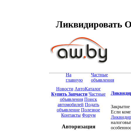
Ликвидировать О
На
Частные
главную
объявления
Новости
АвтоКаталог
Ликвидир
Купить Запчасти
Частные
объявления
Поиск
автомобилей
Подать
Закрытие
объявление
Полезное
Если комп
Контакты
Форум
Ликвидир
налоговым
Авторизация
особеннос