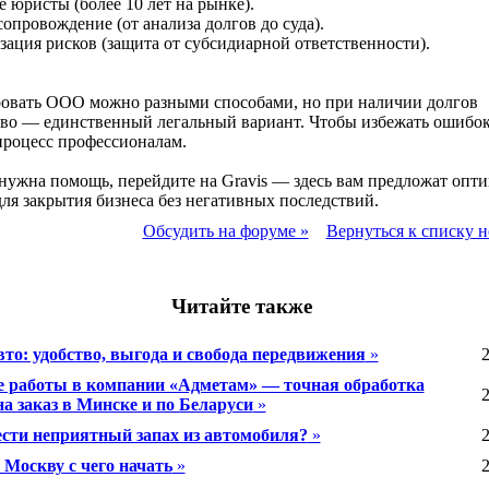
 юристы (более 10 лет на рынке).
сопровождение (от анализа долгов до суда).
ация рисков (защита от субсидиарной ответственности).
овать ООО можно разными способами, но при наличии долгов
во — единственный легальный вариант. Чтобы избежать ошибок
процесс профессионалам.
нужна помощь, перейдите на Gravis — здесь вам предложат опт
ля закрытия бизнеса без негативных последствий.
Обсудить на форуме »
Вернуться к списку н
Читайте также
вто: удобство, выгода и свобода передвижения
»
2
 работы в компании «Адметам» — точная обработка
2
а заказ в Минске и по Беларуси
»
сти неприятный запах из автомобиля?
»
2
 Москву с чего начать
»
2