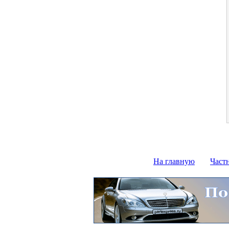
На главную
Част