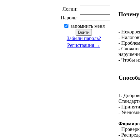
Логин:
Почему
Пароль:
запомнить меня
- Некорре
- Налогов
Забыли пароль?
- Проблем
Регистрация →
- Сложнос
нарушени
- Чтобы и
Способ
1. Добров
Стандартн
- Приняти
- Уведомл
Формиров
- Проверк
- Распред