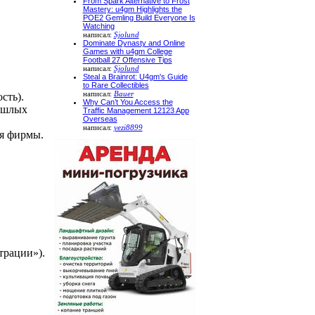
From Spark Alternative to Frost
Mastery: u4gm Highlights the
POE2 Gemling Build Everyone Is
Watching
написал:
Sjolund
Dominate Dynasty and Online
Games with u4gm College
Football 27 Offensive Tips
написал:
Sjolund
Steal a Brainrot: U4gm's Guide
to Rare Collectibles
написал:
Bauer
сть).
Why Can’t You Access the
рошлых
Traffic Management 12123 App
Overseas
написал:
yezi8899
ия фирмы.
трации»).