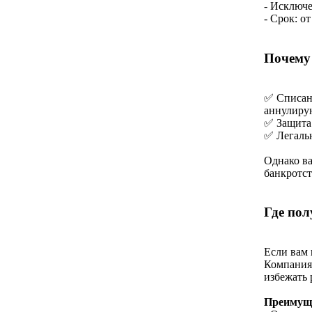
- Исключ
- Срок: от
Почему 
✅ Списани
аннулирую
✅ Защита 
✅ Легальн
Однако ва
банкротс
Где по
Если вам 
Компания 
избежать 
Преимуще