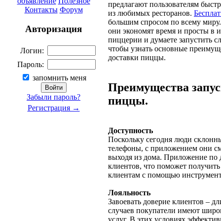
объявление
Полезное
предлагают пользователям быстр
Контакты
Форум
из любимых ресторанов.
Бесплат
большим спросом по всему миру
Авторизация
они экономят время и просты в 
пиццерии и думаете запустить сл
чтобы узнать основные преимущ
Логин:
доставки пиццы.
Пароль:
запомнить меня
Преимущества запус
Забыли пароль?
пиццы.
Регистрация →
Доступность
Поскольку сегодня люди склонны
телефоны, с приложением они см
выходя из дома. Приложение по
клиентов, что поможет получить 
клиентам с помощью инструмент
Лояльность
Завоевать доверие клиентов – д
случаев покупатели имеют широ
услуг. В этих условиях эффекти