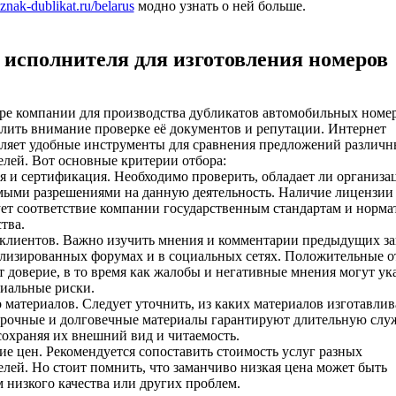
oznak-dublikat.ru/belarus
модно узнать о ней больше.
 исполнителя для изготовления номеров
ре компании для производства дубликатов автомобильных номе
лить внимание проверке её документов и репутации. Интернет
вляет удобные инструменты для сравнения предложений различ
лей. Вот основные критерии отбора:
я и сертификация. Необходимо проверить, обладает ли организа
мыми разрешениями на данную деятельность. Наличие лицензии
ет соответствие компании государственным стандартам и норма
тва.
клиентов. Важно изучить мнения и комментарии предыдущих за
ализированных форумах и в социальных сетях. Положительные 
доверие, в то время как жалобы и негативные мнения могут ук
иальные риски.
о материалов. Следует уточнить, из каких материалов изготавли
Прочные и долговечные материалы гарантируют длительную слу
сохраняя их внешний вид и читаемость.
ие цен. Рекомендуется сопоставить стоимость услуг разных
лей. Но стоит помнить, что заманчиво низкая цена может быть
 низкого качества или других проблем.