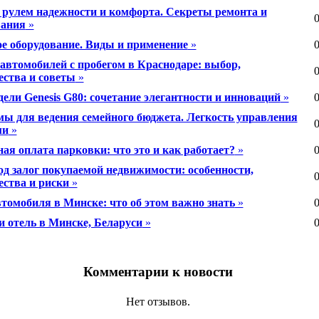
за рулем надежности и комфорта. Секреты ремонта и
0
вания
»
е оборудование. Виды и применение
»
0
автомобилей с пробегом в Краснодаре: выбор,
0
ства и советы
»
ели Genesis G80: сочетание элегантности и инноваций
»
0
ы для ведения семейного бюджета. Легкость управления
0
ми
»
ая оплата парковки: что это и как работает?
»
0
од залог покупаемой недвижимости: особенности,
0
ства и риски
»
томобиля в Минске: что об этом важно знать
»
0
и отель в Минске, Беларуси
»
0
Комментарии к новости
Нет отзывов.