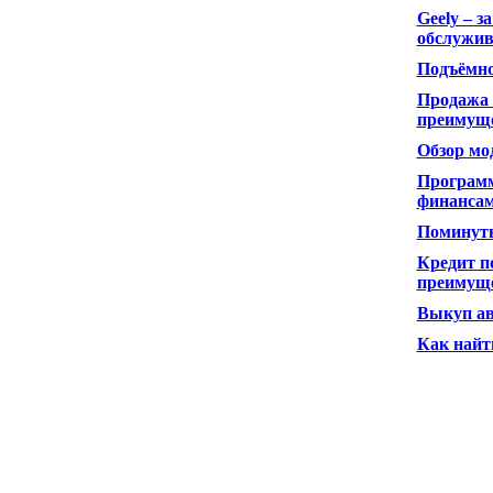
Geely – 
обслужи
Подъёмно
Продажа 
преимуще
Обзор мод
Программ
финанса
Поминутн
Кредит п
преимуще
Выкуп ав
Как найт