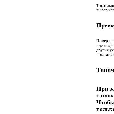
Тщательн
выбор исп
Преим
Номера с
идентифик
других уч
показател
Типич
При з
с пло
Чтобы
тольк