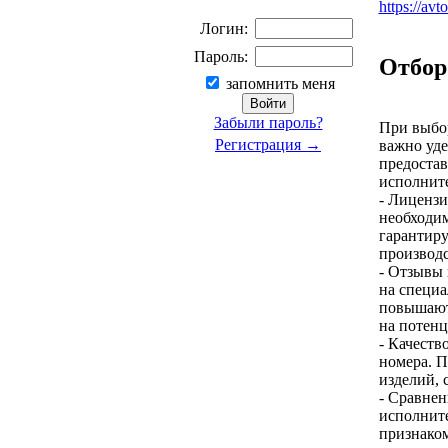
https://avt
Логин:
Пароль:
Отбор
запомнить меня
Забыли пароль?
При выбо
Регистрация →
важно уде
предоста
исполните
- Лицензи
необходи
гарантиру
производс
- Отзывы 
на специ
повышают 
на потенц
- Качеств
номера. 
изделий, 
- Сравнен
исполните
признаком