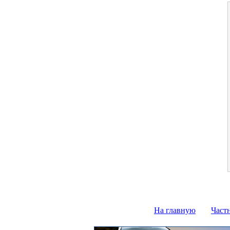
На главную
Част