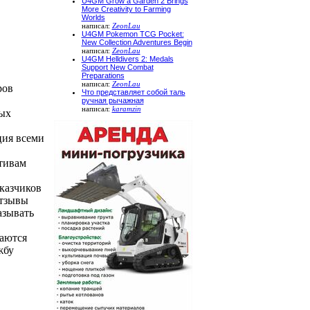
U4GM Grow a Garden 2 Brings
More Creativity to Farming
Worlds
написал:
ZeonLau
U4GM Pokemon TCG Pocket:
New Collection Adventures Begin
написал:
ZeonLau
U4GM Helldivers 2: Medals
Support New Combat
Preparations
написал:
ZeonLau
ров
Что представляет собой таль
ручная рычажная
написал:
karamzin
ных
ция всеми
тивам
казчиков
отзывы
азывать
ваются
жбу