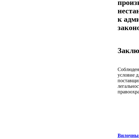
произ
неста
к адм
закон
Заклю
Соблюдени
условие д
поставщик
легальнос
правоохр
Вилочные