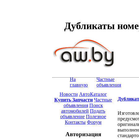
Дубликаты номер
На
Частные
главную
объявления
Новости
АвтоКаталог
Дубликат
Купить Запчасти
Частные
объявления
Поиск
автомобилей
Подать
Изготовл
объявление
Полезное
предусмот
Контакты
Форум
оригиналь
выполнени
Авторизация
стандарто