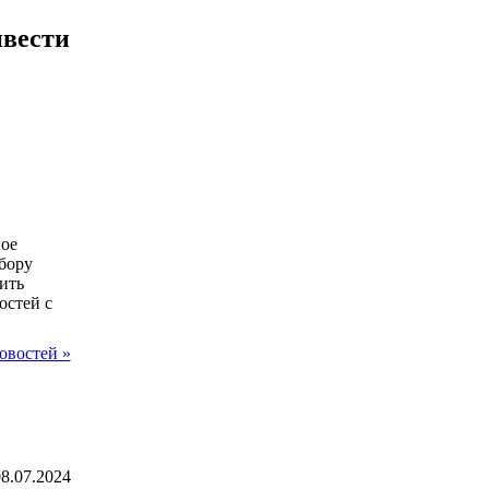
ивести
ное
бору
ить
остей с
овостей »
8.07.2024