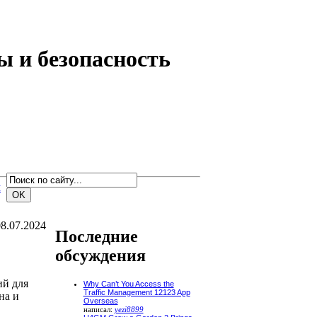
ы и безопасность
м
8.07.2024
Последние
обсуждения
ий для
Why Can’t You Access the
Traffic Management 12123 App
на и
Overseas
написал:
yezi8899