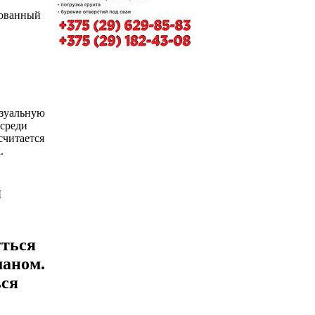
нованный
изуальную
 среди
считается
.
я
уться
маном.
ься