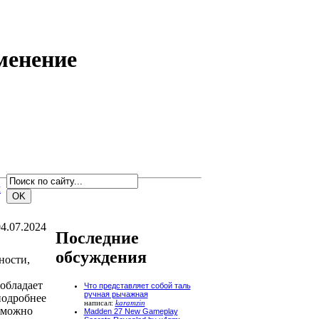
менение
м
4.07.2024
Последние
обсуждения
ности,
обладает
Что представляет собой таль
ручная рычажная
подробнее
написал:
karamzin
 можно
Madden 27 New Gameplay