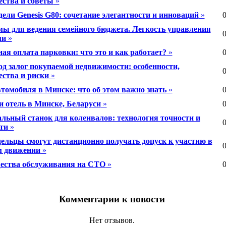
ства и советы
»
ели Genesis G80: сочетание элегантности и инноваций
»
0
ы для ведения семейного бюджета. Легкость управления
0
ми
»
ая оплата парковки: что это и как работает?
»
0
од залог покупаемой недвижимости: особенности,
0
ства и риски
»
томобиля в Минске: что об этом важно знать
»
0
и отель в Минске, Беларуси
»
0
ьный станок для коленвалов: технология точности и
0
ти
»
ельцы смогут дистанционно получать допуск к участию в
0
м движении
»
ства обслуживания на СТО
»
0
Комментарии к новости
Нет отзывов.