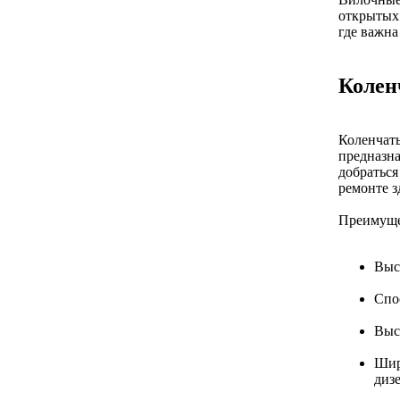
открытых 
где важна
Колен
Коленчат
предназна
добраться
ремонте з
Преимуще
Выс
Спо
Выс
Шир
диз