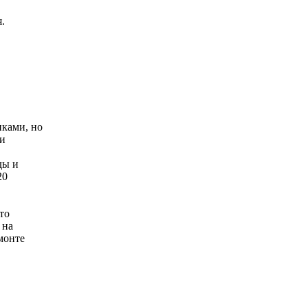
.
ками, но
и
ды и
20
то
 на
монте