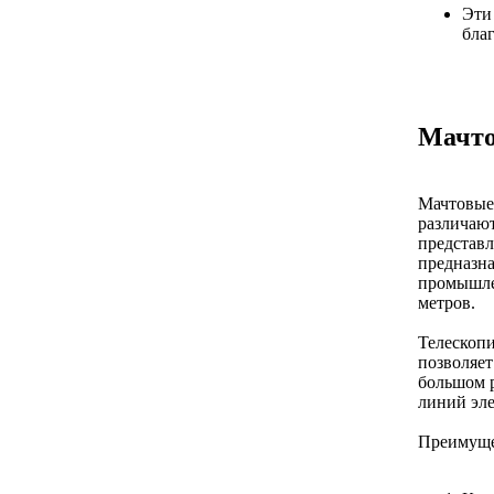
Эти
бла
Мачто
Мачтовые 
различают
представл
предназна
промышле
метров.
Телескопи
позволяет
большом р
линий эле
Преимуще