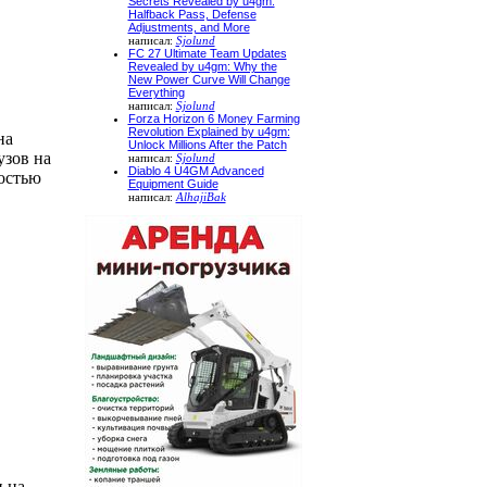
Secrets Revealed by u4gm:
Halfback Pass, Defense
Adjustments, and More
написал:
Sjolund
FC 27 Ultimate Team Updates
Revealed by u4gm: Why the
New Power Curve Will Change
Everything
написал:
Sjolund
Forza Horizon 6 Money Farming
Revolution Explained by u4gm:
на
Unlock Millions After the Patch
узов на
написал:
Sjolund
Diablo 4 U4GM Advanced
остью
Equipment Guide
написал:
AlhajiBak
 на