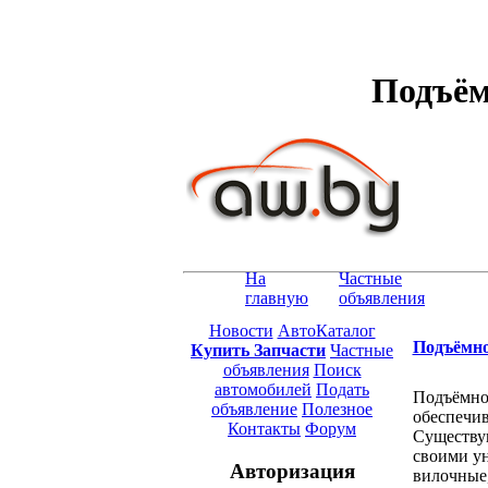
Подъём
На
Частные
главную
объявления
Новости
АвтоКаталог
Подъёмно
Купить Запчасти
Частные
объявления
Поиск
автомобилей
Подать
Подъёмное
объявление
Полезное
обеспечив
Контакты
Форум
Существую
своими у
Авторизация
вилочные,