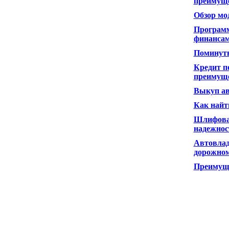
преимуще
Обзор мод
Программ
финанса
Поминутн
Кредит п
преимуще
Выкуп ав
Как найт
Шлифовал
надежнос
Автовлад
дорожно
Преимуще