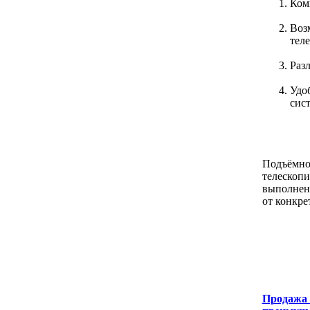
Ком
Воз
тел
Раз
Удо
сис
Подъёмное
телескопи
выполнени
от конкре
Продажа 