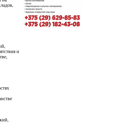
ладов,
ой,
ятствия и
тве,
стях
анстве
кий,