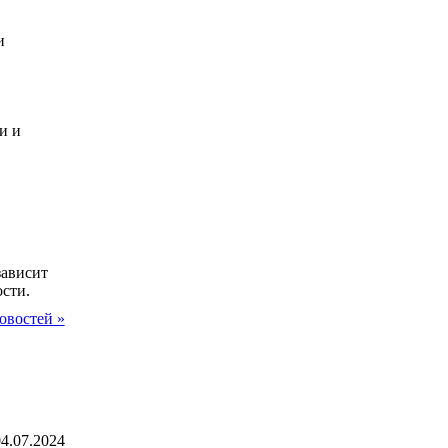
и
и и
зависит
сти.
овостей »
4.07.2024