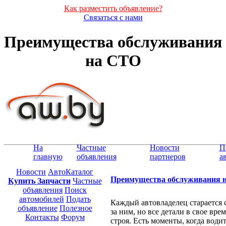
Как разместить объявление?
Связаться с нами
Преимущества обслуживания
на СТО
На
Частные
Новости
П
главную
объявления
партнеров
а
Новости
АвтоКаталог
Преимущества обслуживания 
Купить Запчасти
Частные
объявления
Поиск
автомобилей
Подать
Каждый автовладелец старается 
объявление
Полезное
за ним, но все детали в свое вр
Контакты
Форум
строя. Есть моменты, когда води